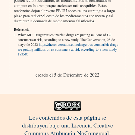
pueden recibir. En cambio, los medicamentos no controlados se
compran en Internet porque suelen ser más asequibles. Estas
tendencias dejan claro que EE UU necesita una estrategia a largo
plazo para reducir el coste de los medicamentos con receta y así
disminuir la demanda de medicamentos falsificados.
Referencia
White MC. Dangerous counterfeit drugs are putting millions of US
consumers at risk, according to a new study. The Conversation, 25 de
mayo de 2022
https://theconversation.com/dangerous-counterfeit-drugs-
are-putting-millions-of-us-consumers-at-risk-according-to-a-new-study-
183585
creado el 5 de Diciembre de 2022
Los contenidos de esta página se
distribuyen bajo una Licencia Creative
Commons Atribución-NoComercial-