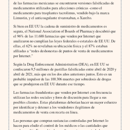
de las farmacias mexicanas se encontraron versiones falsificadas de
medicamentos utilizados para afecciones crónicas -como el
medicamento para trasplantes tacrolimus, vendido bajo la marca
Limustin, y el anticoagulante rivaroxaban, o Xarelto.
Si bien en EE UU la cadena de suministro de medicamentos es
segura, el National Association of Boards of Pharmacy descubrió que
el 96% de las 11.688 farmacias que venden por Internet que
analizaron no cumplían las leyes federales o estatales de EE UU. De
ellas, el 62% no revelaban su ubicación física y el 87% estaban
afiliadas a “redes deshonestas de puntos de venta de medicamentos
por Internet.”
Según la Drug Enforcement Administration (DEA), en EE UU se
confiscaron 9,5 millones de pastillas falsificadas entre abril de 2020 y
abril de 2021, más que en los dos años anteriores juntos. Esto es un
probable impulsor de las 100.306 muertes por sobredosis de drogas
que se produjeron en EE UU durante ese tiempo.
Las farmacias fraudulentas que venden por Internet con frecuencia
utilizan las redes sociales y foros de discusión para llegar a sus
posibles clientes. Estas plataformas deberían hacer un mayor esfuerzo
por identificar y detener a los vendedores ilegítimos de
medicamentos de venta con receta en línea.
Las personas que compran sustancias controladas por Internet lo
hacen para eludir el control de los médicos o las cantidades que