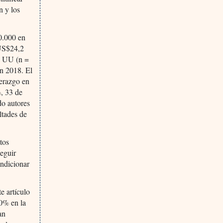
n y los
0.000 en
 US$24,2
E UU (n =
en 2018. El
derazgo en
%, 33 de
do autores
ltades de
tos
eguir
ondicionar
e artículo
0% en la
an