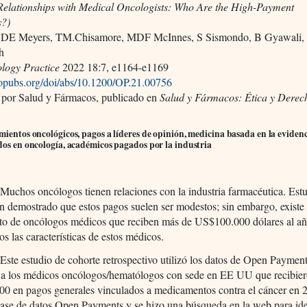
 Relationships with Medical Oncologists: Who Are the High-Payment
s?)
 DE Meyers, TM.Chisamore, MDF McInnes, S Sismondo, B Gyawali, 
h
logy Practice
2022 18:7, e1164-e1169
scopubs.org/doi/abs/10.1200/OP.21.00756
 por Salud y Fármacos, publicado en
Salud y Fármacos: Ética y Derec
mientos oncológicos, pagos a líderes de opinión, medicina basada en la evidenc
dos en oncología, académicos pagados por la industria
Muchos oncólogos tienen relaciones con la industria farmacéutica. Est
n demostrado que estos pagos suelen ser modestos; sin embargo, existe
to de oncólogos médicos que reciben más de US$100.000 dólares al añ
s las características de estos médicos.
 Este estudio de cohorte retrospectivo utilizó los datos de Open Paymen
ar a los médicos oncólogos/hematólogos con sede en EE UU que recibie
0 en pagos generales vinculados a medicamentos contra el cáncer en 
 base de datos Open Payments y se hizo una búsqueda en la web para ide