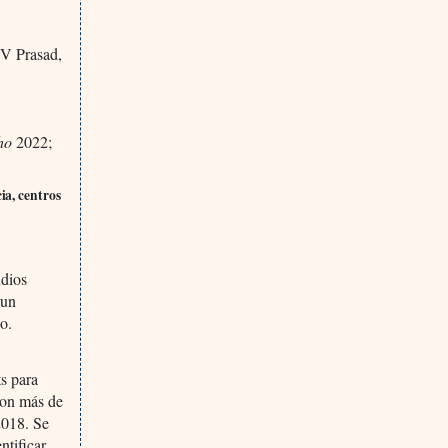
V Prasad,
ho
2022;
ia, centros
udios
 un
o.
ts para
ron más de
2018. Se
ntificar