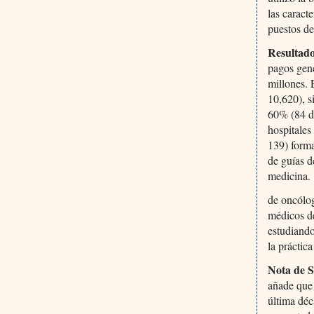
las caract
puestos d
Resultado
pagos gen
millones.
10,620), s
60% (84 d
hospitales
139) forma
de guías d
medicina.
de oncólog
médicos d
estudiando
la práctica
Nota de 
añade que
última déc