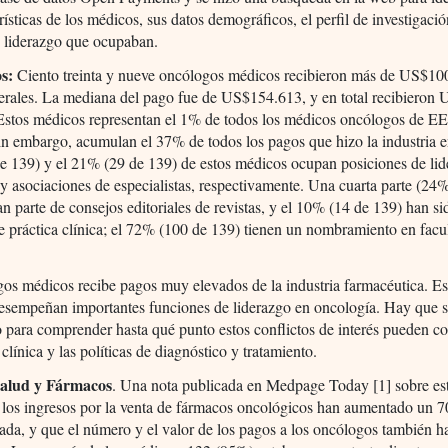
erísticas de los médicos, sus datos demográficos, el perfil de investigació
e liderazgo que ocupaban.
s:
Ciento treinta y nueve oncólogos médicos recibieron más de US$10
erales. La mediana del pago fue de US$154.613, y en total recibieron
 Estos médicos representan el 1% de todos los médicos oncólogos de E
in embargo, acumulan el 37% de todos los pagos que hizo la industria 
e 139) y el 21% (29 de 139) de estos médicos ocupan posiciones de li
 y asociaciones de especialistas, respectivamente. Una cuarta parte (24
n parte de consejos editoriales de revistas, y el 10% (14 de 139) han si
e práctica clínica; el 72% (100 de 139) tienen un nombramiento en facu
os médicos recibe pagos muy elevados de la industria farmacéutica. Es
esempeñan importantes funciones de liderazgo en oncología. Hay que s
 para comprender hasta qué punto estos conflictos de interés pueden c
 clínica y las políticas de diagnóstico y tratamiento.
Salud y Fármacos
. Una nota publicada en Medpage Today [1] sobre est
 los ingresos por la venta de fármacos oncológicos han aumentado un 7
ada, y que el número y el valor de los pagos a los oncólogos también h