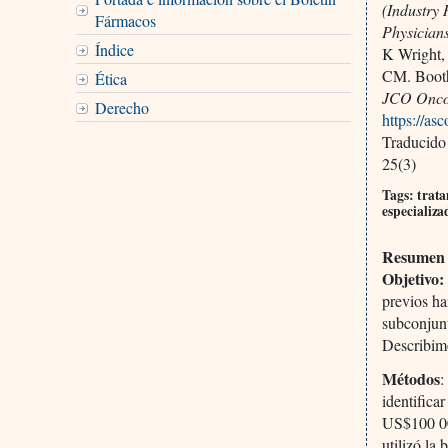
(Industry
Fármacos
Physician
Índice
K Wright,
CM. Boot
Ética
JCO Onco
Derecho
https://a
Traducido
25(3)
Tags: trata
especializa
Resumen
Objetivo:
previos ha
subconjun
Describimo
Métodos
:
identific
US$100 00
utilizó la