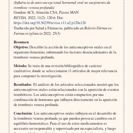
(Influência do anticoncepcional hormonal oral no surgimento da
trombose venosa profunda)
Gondim ACS, Almeida CSA, Passos MAN
REVISA.
2022; 11(2): 120-6. Doi:
https://doi.org/10.36239/revisa.v11.n2.p120a126
Traducido por Salud y Fármacos, publicado en
Boletín Fármacos:
Farmacovigilancia
2022; 25(3)
Resumen
Objetivo:
Describir la acción de los anticonceptivos orales en el
organismo femenino, informando los factores desencadenantes de la
trombosis venosa profunda.
Método:
Se trata de una revisión bibliográfica de carácter
cualitativo, donde se seleccionaron 11 artículos de mayor relevancia
para componer la investigación.
Resultados
: El análisis de los artículos seleccionados mostró que los
anticonceptivos orales están relacionados con la aparición de eventos
trombóticos. Los anticonceptivos están compuestos por una
combinación de hormonas que influyen directamente en la aparición
de trombosis venosa profunda.
Conclusión
: Los anticonceptivos orales influyen en el desarrollo de
la trombosis venosa profunda ya que pueden provocar cambios en el
equilibrio homostático. Para el uso de estos medicamentos es
necesario ser responsable y supervisado por un especialista, y luego