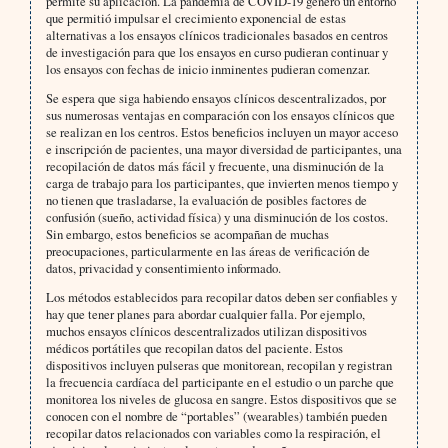
permite su aplicación. La pandemia de COVID-19 generó un entorno
que permitió impulsar el crecimiento exponencial de estas
alternativas a los ensayos clínicos tradicionales basados en centros
de investigación para que los ensayos en curso pudieran continuar y
los ensayos con fechas de inicio inminentes pudieran comenzar.
Se espera que siga habiendo ensayos clínicos descentralizados, por
sus numerosas ventajas en comparación con los ensayos clínicos que
se realizan en los centros. Estos beneficios incluyen un mayor acceso
e inscripción de pacientes, una mayor diversidad de participantes, una
recopilación de datos más fácil y frecuente, una disminución de la
carga de trabajo para los participantes, que invierten menos tiempo y
no tienen que trasladarse, la evaluación de posibles factores de
confusión (sueño, actividad física) y una disminución de los costos.
Sin embargo, estos beneficios se acompañan de muchas
preocupaciones, particularmente en las áreas de verificación de
datos, privacidad y consentimiento informado.
Los métodos establecidos para recopilar datos deben ser confiables y
hay que tener planes para abordar cualquier falla. Por ejemplo,
muchos ensayos clínicos descentralizados utilizan dispositivos
médicos portátiles que recopilan datos del paciente. Estos
dispositivos incluyen pulseras que monitorean, recopilan y registran
la frecuencia cardíaca del participante en el estudio o un parche que
monitorea los niveles de glucosa en sangre. Estos dispositivos que se
conocen con el nombre de “portables” (wearables) también pueden
recopilar datos relacionados con variables como la respiración, el