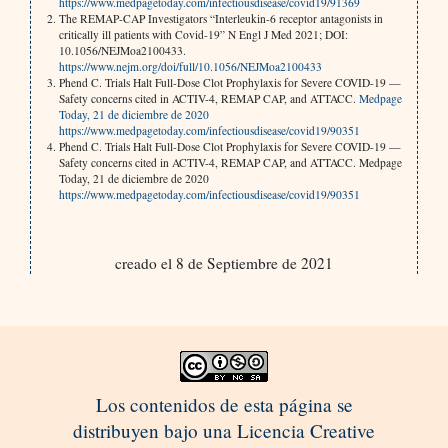
https://www.medpagetoday.com/infectiousdisease/covid19/91369
The REMAP-CAP Investigators “Interleukin-6 receptor antagonists in
critically ill patients with Covid-19” N Engl J Med 2021; DOI:
10.1056/NEJMoa2100433.
https://www.nejm.org/doi/full/10.1056/NEJMoa2100433
Phend C. Trials Halt Full-Dose Clot Prophylaxis for Severe COVID-19 —
Safety concerns cited in ACTIV-4, REMAP CAP, and ATTACC.
Medpage
Today, 21 de diciembre de 2020
https://www.medpagetoday.com/infectiousdisease/covid19/90351
Phend C. Trials Halt Full-Dose Clot Prophylaxis for Severe COVID-19 —
Safety concerns cited in ACTIV-4, REMAP CAP, and ATTACC. Medpage
Today, 21 de diciembre de 2020
https://www.medpagetoday.com/infectiousdisease/covid19/90351
creado el 8 de Septiembre de 2021
Los contenidos de esta página se
distribuyen bajo una Licencia Creative