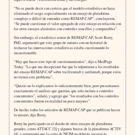
“No se puede decir con certeza que el modelo estadístico no haya
eliminado el sesgo, especialmente en un ensayo de plataforma
complejo y difícil de entender como REMAP-CAP”, concluyeron.
“Se puede cuestionar el valor agregado de este ensayo en relación con
los otros ensayos aleatorios con controles sencillos y comparables”.
Sin embargo, el estadístico senior de REMAP-CAP, Scott Berry,
PhD, argumentó que este grupo de autores con un historial de
rechazar las innovaciones estadísticas estaba cuestionando lo
incuestionable.
“Hay que hacer este tipo de cuestionamientos”, dijo a MedPage
Today. “Lo que me decepcionó fue que lo adjuntaran a los resultados
del ensayo REMAP-CAP sobre tocilizumab y sarilumab, porque estos
no tienen este problema”.
“Quizás no lo explicamos lo suficientemente bien, pero presentamos
exactamente el análisis que querían, que solo incluía a controles
concurrentes”, señaló, y agregó que “los resultados con los controles
concurrentes fueron en realidad un poco mejores”.
De hecho, todos los artículos de REMAP-CAP que se publican hacen
lo mismo, dijo Berry.
Berry ha participado en el diseño de otros ensayos de plataforma
grandes, como ATTACC [3] y algunos brazos de la plataforma ACTIV
[4], y argumentó que la carta de NEJM no debería socavar la