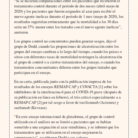
“Si se hicieran comparaciones entre los pacientes que recibieron el
tratamiento control durante el período de dos meses (abril-mayo de
2020) y los pacientes que fueron asignados al azar para recibir el
nuevo agente ineficaz durante el período de 1 mes (mayo de 2020), los
resultados sugerirían erróneamente que la mortalidad a los 30 días
sería un 37% menor entre los tratados con el nuevo agente ineficaz”,
anotaron.
Los grupos control no concurrentes pueden generar sesgos, dijo el
grupo de Dodd, cuando las proporciones de aleatorización entre los
grupos del ensayo cambian a lo largo del tiempo, cuando los países o
sitios con diferentes tasas de mortalidad restringen la aleatorización
al grupo de control o a ciertos tratamientos del ensayo, o cuando los
tratamientos concomitantes difieren entre los grupos tratados que
participan en el ensayo.
En su carta, publicada junto con la publicación impresa de los
resultados de los ensayos REMAP-CAP y COVACTA [1] sobre los
inhibidores de la interleucina-6 para el COVID-19 grave (después de
su publicación en línea en febrero), el trío criticó especialmente a a
REMAP-CAP [2] por tal sesgo a favor de tocilizumab (Actemra) y
sarilumab (Kevzara).
“En este ensayo internacional de plataforma, el grupo de control
utilizado en el análisis no se limitó a pacientes que se habían
sometido a una asignación al azar simultánea, y se informó que los
tratamientos que se utilizaron en el ensayo mejoraron la
supervivencia”, escribieron Dodd y sus colegas.