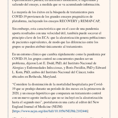
saliendo del ensayo, a medida que se va acumulando información.
La mayoría de los éxitos en la búsqueda de tratamientos para
COVID-19 provienen de los grandes ensayos pragmáticos de
plataforma, incluyendo los ensayos RECOVERY y REMAP-CAP,
Sin embargo, esta característica que en el caso de una pandemia
aporta resultados con una velocidad útil, también puede socavar el
principio clave de los ECA: que la aleatorización genera poblaciones
de pacientes equivalentes, de modo que las diferencias entre los
grupos se pueden atribuir únicamente al tratamiento.
En un entorno clínico que cambia rápidamente como la pandemia por
COVID-19, los grupos control no concurrentes pueden ser un
problema, dijeron Lori E. Dodd, PhD, del Instituto Nacional de
Alergias y Enfermedades Infecciosas, y Boris Freidlin, PhD y Edward
L. Korn, PhD, ambos del Instituto Nacional del Cáncer, todos
ubicados en Bethesda, Maryland.
“Considere la disminución de la mortalidad hospitalaria por Covid-
19 que se produjo durante un período de dos meses en la primavera de
2020, y un ensayo hipotético que comparara un tratamiento control
con un nuevo agente ineficaz que no se incluyó en la aleatorización
hasta el segundo mes”, postularon en una carta al editor del New
England Journal of Medicine (NEJM)
[
https://www.nejm.org/doi/full/10.1056/NEJMc2102446
]