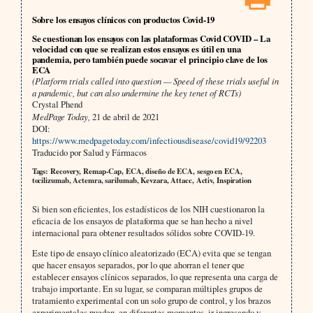
Sobre los ensayos clínicos con productos Covid-19
Se cuestionan los ensayos con las plataformas Covid COVID – La
velocidad con que se realizan estos ensayos es útil en una
pandemia, pero también puede socavar el principio clave de los
ECA
(Platform trials called into question — Speed of these trials useful in
a pandemic, but can also undermine the key tenet of RCTs)
Crystal Phend
MedPage Today,
21 de abril de 2021
DOI:
https://www.medpagetoday.com/infectiousdisease/covid19/92203
Traducido por Salud y Fármacos
Tags: Recovery, Remap-Cap, ECA, diseño de ECA, sesgo en ECA,
tocilizumab, Actemra, sarilumab, Kevzara, Attacc, Activ, Inspiration
Si bien son eficientes, los estadísticos de los NIH cuestionaron la
eficacia de los ensayos de plataforma que se han hecho a nivel
internacional para obtener resultados sólidos sobre COVID-19.
Este tipo de ensayo clínico aleatorizado (ECA) evita que se tengan
que hacer ensayos separados, por lo que ahorran el tener que
establecer ensayos clínicos separados, lo que representa una carga de
trabajo importante. En su lugar, se comparan múltiples grupos de
tratamiento experimental con un solo grupo de control, y los brazos
experimentales pueden, en diferentes momentos, ir ingresando y