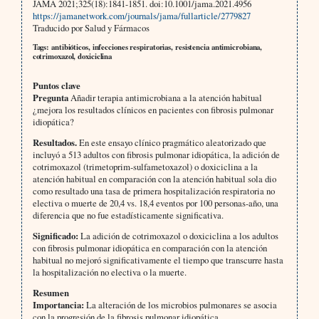
JAMA 2021;325(18):1841-1851. doi:10.1001/jama.2021.4956
https://jamanetwork.com/journals/jama/fullarticle/2779827
Traducido por Salud y Fármacos
Tags: antibióticos, infecciones respiratorias, resistencia antimicrobiana,
cotrimoxazol, doxiciclina
Puntos clave
Pregunta
Añadir terapia antimicrobiana a la atención habitual
¿mejora los resultados clínicos en pacientes con fibrosis pulmonar
idiopática?
Resultados.
En este ensayo clínico pragmático aleatorizado que
incluyó a 513 adultos con fibrosis pulmonar idiopática, la adición de
cotrimoxazol (trimetoprim-sulfametoxazol) o doxiciclina a la
atención habitual en comparación con la atención habitual sola dio
como resultado una tasa de primera hospitalización respiratoria no
electiva o muerte de 20,4 vs. 18,4 eventos por 100 personas-año, una
diferencia que no fue estadísticamente significativa.
Significado:
La adición de cotrimoxazol o doxiciclina a los adultos
con fibrosis pulmonar idiopática en comparación con la atención
habitual no mejoró significativamente el tiempo que transcurre hasta
la hospitalización no electiva o la muerte.
Resumen
Importancia:
La alteración de los microbios pulmonares se asocia
con la progresión de la fibrosis pulmonar idiopática.