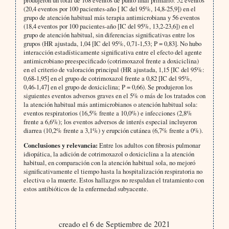
(20,4 eventos por 100 pacientes-año [ IC del 95%, 14,8-25,9]) en el
grupo de atención habitual más terapia antimicrobiana y 56 eventos
(18,4 eventos por 100 pacientes-año [IC del 95%, 13,2-23,6]) en el
grupo de atención habitual, sin diferencias significativas entre los
grupos (HR ajustada, 1,04 [IC del 95%, 0,71-1,53; P = 0,83]. No hubo
interacción estadísticamente significativa entre el efecto del agente
antimicrobiano preespecificado (cotrimoxazol frente a doxiciclina)
en el criterio de valoración principal (HR ajustada, 1,15 [IC del 95%:
0,68-1,95] en el grupo de cotrimoxazol frente a 0,82 [IC del 95%,
0,46-1,47] en el grupo de doxiciclina; P = 0,66). Se produjeron los
siguientes eventos adversos graves en el 5% o más de los tratados con
la atención habitual más antimicrobianos o atención habitual sola:
eventos respiratorios (16,5% frente a 10,0%) e infecciones (2,8%
frente a 6,6%); los eventos adversos de interés especial incluyeron
diarrea (10,2% frente a 3,1%) y erupción cutánea (6,7% frente a 0%).
Conclusiones y relevancia:
Entre los adultos con fibrosis pulmonar
idiopática, la adición de cotrimoxazol o doxiciclina a la atención
habitual, en comparación con la atención habitual sola, no mejoró
significativamente el tiempo hasta la hospitalización respiratoria no
electiva o la muerte. Estos hallazgos no respaldan el tratamiento con
estos antibióticos de la enfermedad subyacente.
creado el 6 de Septiembre de 2021