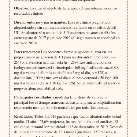
Objetivo:
Evaluar el efecto de la terapia antimicrobiana sobre los
resultados clínicos.
Diseño, entorno y participantes:
Ensayo clínico pragmático,
aleatorizado y sin enmascaramiento, realizado en 35 sitios de EE
UU. Se aleatorizó a un total de 513 pacientes mayores de 40 años
entre agosto de 2017 y junio de 2019 (el seguimiento se concluyó en
enero de 2020).
Intervenciones:
Los pacientes fueron asignados al azar en una
proporción de asignación de 1:1 para recibir antimicrobianos (n =
254) o la atención habitual sola (n = 259). Los antimicrobianos
incluyeron cotrimoxazol (trimetoprim 160 mg / sulfametoxazol 800
mg dos veces al día más ácido fólico 5 mg al día, n = 128) o
doxiciclina (100 mg una vez al día si el peso corporal <50 kg o 100
mg dos veces al día si ≥ 50 kg, n = 126). No se administró placebo al
grupo de atención habitual sola.
Principales resultados y medidas
El criterio de valoración
principal fue el tiempo transcurrido hasta la primera hospitalización
respiratoria no electiva o la mortalidad por todas las causas.
Resultados
: Todos, los 513 pacientes que fueron aleatorizados (edad
media, 71 años; 23,6% mujeres), fueron incluidos en el análisis. El
estudio se terminó por inutilidad el 18 de diciembre de 2019. Después
de un seguimiento medio de 13,1 meses (mediana, 12,7 meses), se
produjeron un total de 108 eventos de punto final primario: 52 eventos