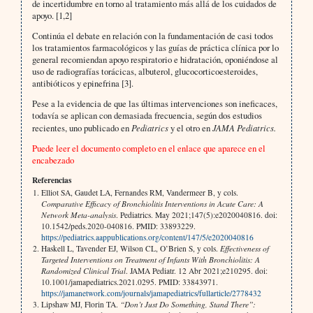
de incertidumbre en torno al tratamiento más allá de los cuidados de
apoyo. [1,2]
Continúa el debate en relación con la fundamentación de casi todos
los tratamientos farmacológicos y las guías de práctica clínica por lo
general recomiendan apoyo respiratorio e hidratación, oponiéndose al
uso de radiografías torácicas, albuterol, glucocorticoesteroides,
antibióticos y epinefrina [3].
Pese a la evidencia de que las últimas intervenciones son ineficaces,
todavía se aplican con demasiada frecuencia, según dos estudios
recientes, uno publicado en
Pediatrics
y el otro en
JAMA Pediatrics.
Puede leer el documento completo en el enlace que aparece en el
encabezado
Referencias
Elliot SA, Gaudet LA, Fernandes RM, Vandermeer B, y cols.
Comparative Efficacy of Bronchiolitis Interventions in Acute Care: A
Network Meta-analysis
. Pediatrics. May 2021;147(5):e2020040816. doi:
10.1542/peds.2020-040816. PMID: 33893229.
https://pediatrics.aappublications.org/content/147/5/e2020040816
Haskell L, Tavender EJ, Wilson CL, O’Brien S, y cols.
Effectiveness of
Targeted Interventions on Treatment of Infants With Bronchiolitis: A
Randomized Clinical Trial
. JAMA Pediatr. 12 Abr 2021;e210295. doi:
10.1001/jamapediatrics.2021.0295. PMID: 33843971.
https://jamanetwork.com/journals/jamapediatrics/fullarticle/2778432
Lipshaw MJ, Florin TA.
“Don’t Just Do Something, Stand There”: