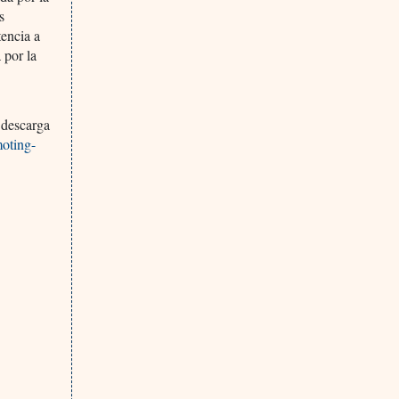
s
tencia a
 por la
u descarga
moting-