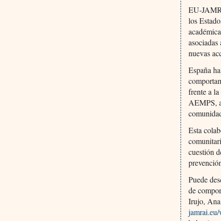
EU-JAMRAI
los Estado
académicas
asociadas a
nuevas ac
España ha 
comportami
frente a l
AEMPS, ads
comunidad
Esta colab
comunitari
cuestión 
prevención
Puede des
de comport
Irujo, An
jamrai.eu