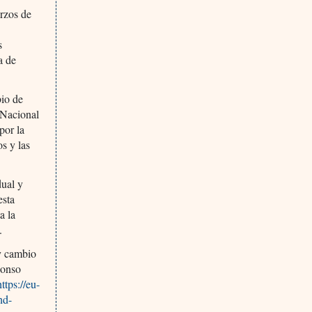
rzos de
s
a de
bio de
 Nacional
por la
s y las
dual y
esta
a la
.
y cambio
lonso
https://eu-
nd-