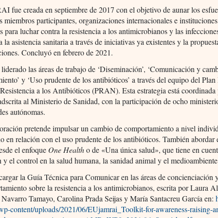
 fue creada en septiembre de 2017 con el objetivo de aunar los esfue
s miembros participantes, organizaciones internacionales e instituciones
 para luchar contra la resistencia a los antimicrobianos y las infeccione
 la asistencia sanitaria a través de iniciativas ya existentes y la propuest
ciones. Concluyó en febrero de 2021.
liderado las áreas de trabajo de ‘Diseminación’, ‘Comunicación y cam
ento’ y ‘Uso prudente de los antibióticos’ a través del equipo del Plan
a Resistencia a los Antibióticos (PRAN). Esta estrategia está coordinada 
crita al Ministerio de Sanidad, con la participación de ocho ministerio
es autónomas.
oración pretende impulsar un cambio de comportamiento a nivel indivi
o en relación con el uso prudente de los antibióticos. También abordar 
desde el enfoque
One Health
o de «Una única salud», que tiene en cuent
 y el control en la salud humana, la sanidad animal y el medioambiente
cargar la Guía Técnica para Comunicar en las áreas de concienciación 
amiento sobre la resistencia a los antimicrobianos, escrita por Laura A
a Navarro Tamayo, Carolina Prada Seijas y María Santacreu García en:
/wp-content/uploads/2021/06/EUjamrai_Toolkit-for-awareness-raising-a