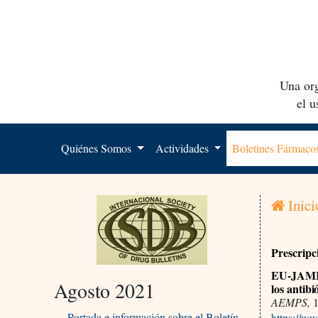
Una org
el 
Quiénes Somos
Actividades
Boletines Fármac
Inici
Prescripc
EU-JAMRAI
Agosto 2021
los antibi
AEMPS,
1
Portada e información sobre el Boletín
https://w