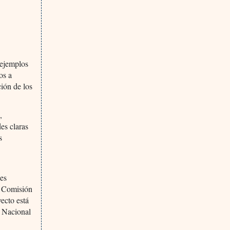
 ejemplos
os a
ción de los
,
es claras
s
nes
a Comisión
ecto está
o Nacional