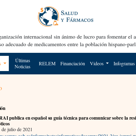
anización internacional sin ánimo de lucro para fomentar el 
uso adecuado de medicamentos entre la población hispano-parl
Últimas
os
RELEM
Financiación
Videos
Infogramas
Noticias
o
ión
 publica en español su guía técnica para comunicar sobre la resi
óticos
 de julio de 2021
ww.aemps.gob.es/informa/notasinformativas/laaemps/2021-2/eu-jamrai-p