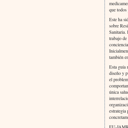
medicamen
que todos 
Este ha s
sobre Resi
Sanitaria.
trabajo de
conciencia
Inicialmen
también e
Esta guía
diseño y p
el problem
comportami
única salu
interrelac
organizaci
estrategia
concretame
EU-JAMRAI