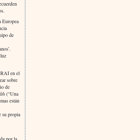
recuerden
os.
ta Europea
ncia
quipo de
anos’.
 luz
MRAI en el
izar sobre
bio de
lth
(“Una
emas están
r su propia
da por la