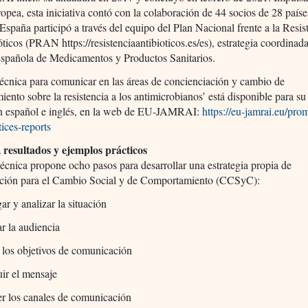
pea, esta iniciativa contó con la colaboración de 44 socios de 28 paíse
España participó a través del equipo del Plan Nacional frente a la Resis
óticos (PRAN https://resistenciaantibioticos.es/es), estrategia coordinada
spañola de Medicamentos y Productos Sanitarios.
écnica para comunicar en las áreas de concienciación y cambio de
ento sobre la resistencia a los antimicrobianos’ está disponible para s
 en español e inglés, en la web de EU-JAMRAI:
https://eu-jamrai.eu/pro
ices-reports
, resultados y ejemplos prácticos
técnica propone ocho pasos para desarrollar una estrategia propia de
ión para el Cambio Social y de Comportamiento (CCSyC):
gar y analizar la situación
r la audiencia
 los objetivos de comunicación
ir el mensaje
r los canales de comunicación