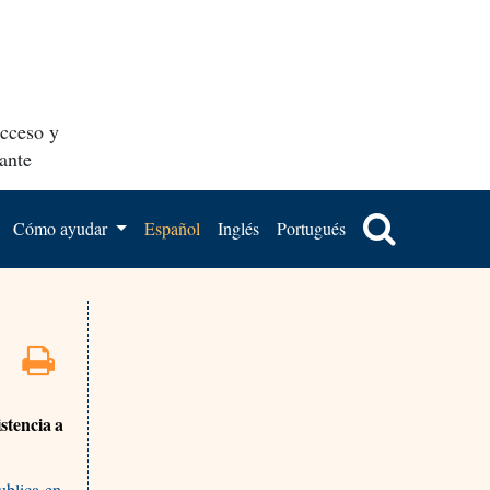
acceso y
ante
Cómo ayudar
Español
Inglés
Portugués
stencia a
ublica-en-