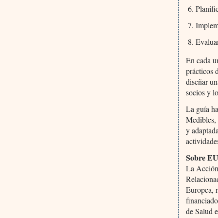
Planif
Implem
Evalua
En cada un
prácticos 
diseñar un
socios y l
La guía ha
Medibles, 
y adaptada
actividade
Sobre E
La Acción
Relaciona
Europea, r
financiado
de Salud 