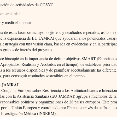
icación de actividades de CCSYC
entar el plan
r y medir el impacto
a de estas fases se incluyen objetivos y resultados esperados, así como
de la experiencia de EU-JAMRAI que ayudarán a los potenciales usuari
a estrategia con una visión clara, basada en evidencias y en la participa
os grupos de interés del proyecto.
ce hincapié en la importancia de definir objetivos SMART (Específicos
Apropiados, Realistas y Acotados en el tiempo), de establecer prioridad
s a los recursos disponibles y de planificar adecuadamente las diferente
s, para conseguir resultados sostenibles en el tiempo.
U-JAMRAI
 Conjunta Europea sobre Resistencia a los Antimicrobianos e Infeccio
das con la Asistencia Sanitaria (EU-JAMRAI) agrupa a miembros de l
esponsables políticos y organizaciones de 28 países europeos. Este proy
 por la Unión Europea y coordinado por Francia a través de su Institut
e Investigación Médica (INSERM).