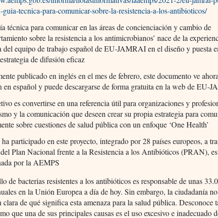
-guia-tecnica-para-comunicar-sobre-la-resistencia-a-los-antibioticos/
a técnica para comunicar en las áreas de concienciación y cambio de
amiento sobre la resistencia a los antimicrobianos’ nace de la experien
ca del equipo de trabajo español de EU-JAMRAI en el diseño y puesta 
estrategia de difusión eficaz
mente publicado en inglés en el mes de febrero, este documento ve ahora
n en español y puede descargarse de forma gratuita en la web de EU
tivo es convertirse en una referencia útil para organizaciones y profesio
smo y la comunicación que deseen crear su propia estrategia para comu
mente sobre cuestiones de salud pública con un enfoque ‘One Health’
ha participado en este proyecto, integrado por 28 países europeos, a tra
del Plan Nacional frente a la Resistencia a los Antibióticos (PRAN), es
nada por la AEMPS
llo de bacterias resistentes a los antibióticos es responsable de unas 33.
uales en la Unión Europea a día de hoy. Sin embargo, la ciudadanía no
 clara de qué significa esta amenaza para la salud pública. Desconoce t
mo que una de sus principales causas es el uso excesivo e inadecuado d