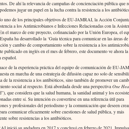
tos. De ahí la relevancia de campañas de concienciación pública que 
podemos jugar un papel en la lucha contra la resistencia a los antibiótic
ido uno de los principales objetivos de EU-JAMRAI, la Acción Conjun
stencia a los Antimicrobianos e Infecciones Relacionadas con la Asiste
 En el marco de este proyecto, cofinanciado por la Unión Europea, el e
 España ha desarrollado la ‘Guía técnica para comunicar en las áreas de
ción y cambio de comportamiento sobre la resistencia a los antimicrobi
te publicado en inglés en el mes de febrero, este documento ve ahora la
n español.
 nace de la experiencia práctica del equipo de comunicación de EU-JA
uesta en marcha de una estrategia de difusión capaz no solo de sensibil
a de la resistencia a los antibióticos, sino también de promover un cam
ento social al respecto. Está abordada desde una perspectiva
One Hea
d”), que considera que la salud humana, la sanidad animal y los ecosist
ionadas entre sí. Su intención es convertirse en una referencia útil para
ones y profesionales del periodismo y la comunicación que deseen crea
 para comunicar eficazmente sobre cuestiones de salud pública, y más
nte sobre resistencias a los antibióticos.
 inició su andadura en 2017 y concluyó en febrero de 2021. Impulsa