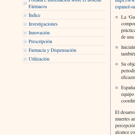
Fármacos
espanol-su
Índice
La ‘Guí
comport
Investigaciones
prácti
Innovación
de una 
Prescripción
Inicial
Farmacia y Dispensación
tambié
Utilización
Su obje
periodi
eficaz
España 
equipo 
coordi
El desarro
muertes an
percepción
alcance co