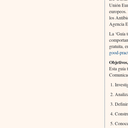
Unión Euro
europeos. 
los Antibi
Agencia E
La ‘Guía t
comportami
gratuita,
good-pract
Objetivos
Esta guía 
Comunicac
Investi
Analiza
Definir
Constru
Conoce