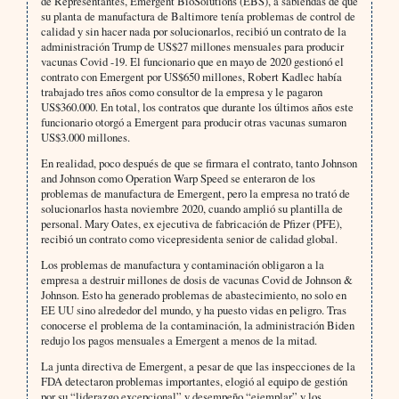
de Representantes, Emergent BioSolutions (EBS), a sabiendas de que
su planta de manufactura de Baltimore tenía problemas de control de
calidad y sin hacer nada por solucionarlos, recibió un contrato de la
administración Trump de US$27 millones mensuales para producir
vacunas Covid -19. El funcionario que en mayo de 2020 gestionó el
contrato con Emergent por US$650 millones, Robert Kadlec había
trabajado tres años como consultor de la empresa y le pagaron
US$360.000. En total, los contratos que durante los últimos años este
funcionario otorgó a Emergent para producir otras vacunas sumaron
US$3.000 millones.
En realidad, poco después de que se firmara el contrato, tanto Johnson
and Johnson como Operation Warp Speed se enteraron de los
problemas de manufactura de Emergent, pero la empresa no trató de
solucionarlos hasta noviembre 2020, cuando amplió su plantilla de
personal. Mary Oates, ex ejecutiva de fabricación de Pfizer (PFE),
recibió un contrato como vicepresidenta senior de calidad global.
Los problemas de manufactura y contaminación obligaron a la
empresa a destruir millones de dosis de vacunas Covid de Johnson &
Johnson. Esto ha generado problemas de abastecimiento, no solo en
EE UU sino alrededor del mundo, y ha puesto vidas en peligro. Tras
conocerse el problema de la contaminación, la administración Biden
redujo los pagos mensuales a Emergent a menos de la mitad.
La junta directiva de Emergent, a pesar de que las inspecciones de la
FDA detectaron problemas importantes, elogió al equipo de gestión
por su “liderazgo excepcional” y desempeño “ejemplar” y los