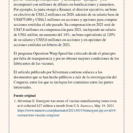
recompensó con millones de dólares en bonificaciones y aumentos.
Por ejemplo, la junta otorgó a Kramer, el director ejecutivo, un bono
en efectivo de US$1,2 millones en 2020, además de su salario base de
US$875.000 y US$4,1 millones en acciones y opciones para comprar
acciones emitidas el año pasado. Su compensación en 2021 será de
US$7,8 millones en compensación para 2021, incluyendo un salario
de US$1 millón, un aumento del 14%, un bono equivalente al 120%
de su salario y US$5,6 millones en acciones y en opciones de
acciones emitidas en febrero de 2021.
El programa Operation Warp Speed fue criticado desde el principio
por falta de transparencia y por no obtener mejores condiciones de los
fabricantes de las vacunas.
El artículo publicado por Silverman contiene enlaces a los
documentos que se han hecho públicos a raíz de la investigación del
Congreso, entre los que se incluyen los contrataos entre las partes
interesadas.
Fuente original
Silverman E. Emergent was aware of vaccine manufacturing issues even
as it collected $27 million a month from U.S.
Statnews
, May 19, 2021
https://www.statnews.com/pharmalot/2021/05/19/emergent-jnj-covid19-
coronavirus-vaccine-congress/