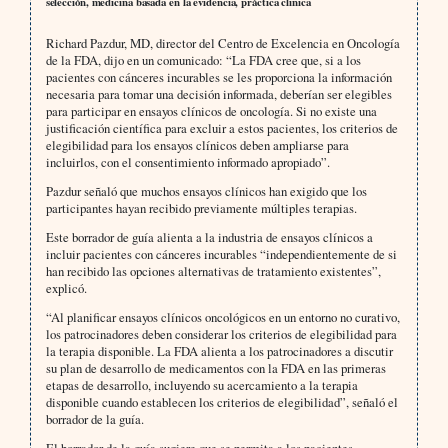
selección, medicina basada en la evidencia, práctica clínica
Richard Pazdur, MD, director del Centro de Excelencia en Oncología
de la FDA, dijo en un comunicado: “La FDA cree que, si a los
pacientes con cánceres incurables se les proporciona la información
necesaria para tomar una decisión informada, deberían ser elegibles
para participar en ensayos clínicos de oncología. Si no existe una
justificación científica para excluir a estos pacientes, los criterios de
elegibilidad para los ensayos clínicos deben ampliarse para
incluirlos, con el consentimiento informado apropiado”.
Pazdur señaló que muchos ensayos clínicos han exigido que los
participantes hayan recibido previamente múltiples terapias.
Este borrador de guía alienta a la industria de ensayos clínicos a
incluir pacientes con cánceres incurables “independientemente de si
han recibido las opciones alternativas de tratamiento existentes”,
explicó.
“Al planificar ensayos clínicos oncológicos en un entorno no curativo,
los patrocinadores deben considerar los criterios de elegibilidad para
la terapia disponible. La FDA alienta a los patrocinadores a discutir
su plan de desarrollo de medicamentos con la FDA en las primeras
etapas de desarrollo, incluyendo su acercamiento a la terapia
disponible cuando establecen los criterios de elegibilidad”, señaló el
borrador de la guía.
El borrador de la guía sugiere que se permita a los pacientes