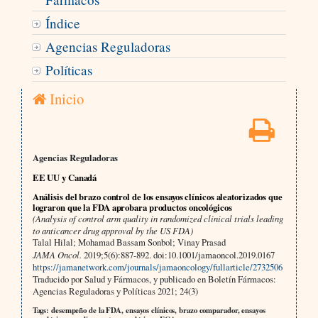
Índice
Agencias Reguladoras
Políticas
Inicio
Agencias Reguladoras
EE UU y Canadá
Análisis del brazo control de los ensayos clínicos aleatorizados que
lograron que la FDA aprobara productos oncológicos
(Analysis of control arm quality in randomized clinical trials leading
to anticancer drug approval by the US FDA)
Talal Hilal; Mohamad Bassam Sonbol; Vinay Prasad
JAMA Oncol.
2019;5(6):887-892. doi:10.1001/jamaoncol.2019.0167
https://jamanetwork.com/journals/jamaoncology/fullarticle/2732506
Traducido por Salud y Fármacos, y publicado en Boletín Fármacos:
Agencias Reguladoras y Políticas 2021; 24(3)
Tags: desempeño de la FDA, ensayos clínicos, brazo comparador, ensayos