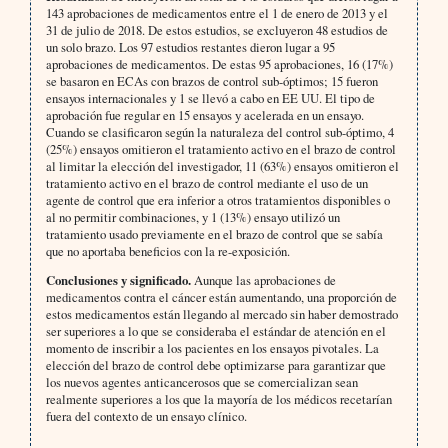
143 aprobaciones de medicamentos entre el 1 de enero de 2013 y el
31 de julio de 2018. De estos estudios, se excluyeron 48 estudios de
un solo brazo. Los 97 estudios restantes dieron lugar a 95
aprobaciones de medicamentos. De estas 95 aprobaciones, 16 (17%)
se basaron en ECAs con brazos de control sub-óptimos; 15 fueron
ensayos internacionales y 1 se llevó a cabo en EE UU. El tipo de
aprobación fue regular en 15 ensayos y acelerada en un ensayo.
Cuando se clasificaron según la naturaleza del control sub-óptimo, 4
(25%) ensayos omitieron el tratamiento activo en el brazo de control
al limitar la elección del investigador, 11 (63%) ensayos omitieron el
tratamiento activo en el brazo de control mediante el uso de un
agente de control que era inferior a otros tratamientos disponibles o
al no permitir combinaciones, y 1 (13%) ensayo utilizó un
tratamiento usado previamente en el brazo de control que se sabía
que no aportaba beneficios con la re-exposición.
Conclusiones y significado.
Aunque las aprobaciones de
medicamentos contra el cáncer están aumentando, una proporción de
estos medicamentos están llegando al mercado sin haber demostrado
ser superiores a lo que se consideraba el estándar de atención en el
momento de inscribir a los pacientes en los ensayos pivotales. La
elección del brazo de control debe optimizarse para garantizar que
los nuevos agentes anticancerosos que se comercializan sean
realmente superiores a los que la mayoría de los médicos recetarían
fuera del contexto de un ensayo clínico.