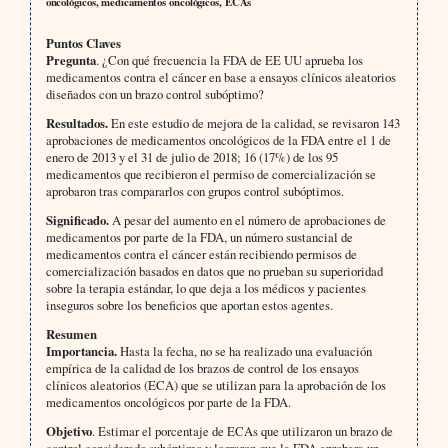
oncológicos, medicamentos oncológicos, ECAs
Puntos Claves
Pregunta
. ¿Con qué frecuencia la FDA de EE UU aprueba los
medicamentos contra el cáncer en base a ensayos clínicos aleatorios
diseñados con un brazo control subóptimo?
Resultados.
En este estudio de mejora de la calidad, se revisaron 143
aprobaciones de medicamentos oncológicos de la FDA entre el 1 de
enero de 2013 y el 31 de julio de 2018; 16 (17%) de los 95
medicamentos que recibieron el permiso de comercialización se
aprobaron tras compararlos con grupos control subóptimos.
Significado.
A pesar del aumento en el número de aprobaciones de
medicamentos por parte de la FDA, un número sustancial de
medicamentos contra el cáncer están recibiendo permisos de
comercialización basados en datos que no prueban su superioridad
sobre la terapia estándar, lo que deja a los médicos y pacientes
inseguros sobre los beneficios que aportan estos agentes.
Resumen
Importancia.
Hasta la fecha, no se ha realizado una evaluación
empírica de la calidad de los brazos de control de los ensayos
clínicos aleatorios (ECA) que se utilizan para la aprobación de los
medicamentos oncológicos por parte de la FDA.
Objetivo
. Estimar el porcentaje de ECAs que utilizaron un brazo de
control considerado subóptimo y lograron que la FDA aprobara un