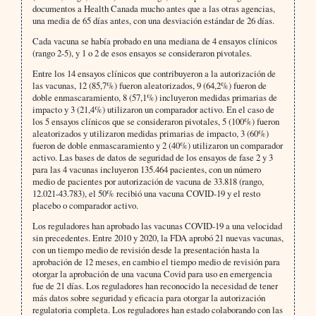
documentos a Health Canada mucho antes que a las otras agencias,
una media de 65 días antes, con una desviación estándar de 26 días.
Cada vacuna se había probado en una mediana de 4 ensayos clínicos
(rango 2-5), y 1 o 2 de esos ensayos se consideraron pivotales.
Entre los 14 ensayos clínicos que contribuyeron a la autorización de
las vacunas, 12 (85,7%) fueron aleatorizados, 9 (64,2%) fueron de
doble enmascaramiento, 8 (57,1%) incluyeron medidas primarias de
impacto y 3 (21,4%) utilizaron un comparador activo. En el caso de
los 5 ensayos clínicos que se consideraron pivotales, 5 (100%) fueron
aleatorizados y utilizaron medidas primarias de impacto, 3 (60%)
fueron de doble enmascaramiento y 2 (40%) utilizaron un comparador
activo. Las bases de datos de seguridad de los ensayos de fase 2 y 3
para las 4 vacunas incluyeron 135.464 pacientes, con un número
medio de pacientes por autorización de vacuna de 33.818 (rango,
12.021-43.783), el 50% recibió una vacuna COVID-19 y el resto
placebo o comparador activo.
Los reguladores han aprobado las vacunas COVID-19 a una velocidad
sin precedentes. Entre 2010 y 2020, la FDA aprobó 21 nuevas vacunas,
con un tiempo medio de revisión desde la presentación hasta la
aprobación de 12 meses, en cambio el tiempo medio de revisión para
otorgar la aprobación de una vacuna Covid para uso en emergencia
fue de 21 días. Los reguladores han reconocido la necesidad de tener
más datos sobre seguridad y eficacia para otorgar la autorización
regulatoria completa. Los reguladores han estado colaborando con las