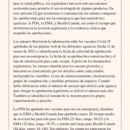
para la salud pública, los reguladores han activado mecanismos
acelerados para permitir el uso restringido de algunos productos. En
este artículo [1] que resumimos a continuación, los autores comparan
las aprobaciones para uso en emergencia que han emitido tres
agencias: la FDA, la EMA, y Health Canada, así como el tiempo que
invirtieron en la revisión regulatoria y la evidencia clínica que
respalda las aprobaciones.
Los autores obtuvieron la información sobre las vacunas Covid 19
aprobadas de las páginas web de las diferentes agencias (fecha 11 de
marzo de 2021) e identificaron la fecha de solicitud de aprobación
para uso en emergencia, la fecha de su aprobación o autorización y el
tipo de autorización para cada vacuna. A partir de los documentos
regulatorios, los autores identificaron los ensayos pivotales y
buscaron en clinicaltrials.gov los detalles sobre cada estudio,
incluyendo las variables, el uso de enmascaramiento, aleatorización,
grupos de comparación, y medidas primarias de impacto. Cuando
había diferencias entre el número de ensayos que utilizó cada agencia
para otorgar la aprobación regulatoria se utilizó el número más alto.
También se identificó el tamaño de la muestra para los grupos
experimentales y placebo.
La FDA ha aprobado tres vacunas para uso en emergencia, mientras
que la EMA y Health Canada han aprobado cuatro. El tiempo medio
de revisión fue parecido para las FDA (21 días; rango, 18-23) y la
EMA (22 días; rango, 18-37), y mucho más largo para Health Canada
(84 días; rango, 61-148). Sin embargo, las empresas entregaron los