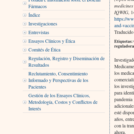
medicines 
Fármacos
IQWIG,
1
Índice
https://ww
Investigaciones
and-vacci
Traducido
Entrevistas
Ensayos Clínicos y Ética
Etiquetas:
reguladora
Comités de Ética
Regulación, Registro y Diseminación de
Investiga
Resultados
Medicamen
los medica
Reclutamiento, Consentimiento
comerciali
Informado y Perspectivas de los
los invest
Pacientes
para ident
Gestión de los Ensayos Clínicos,
pandemia y
Metodología, Costos y Conflictos de
adicionale
Interés
esté dispo
años, entr
con la tra
ahora.