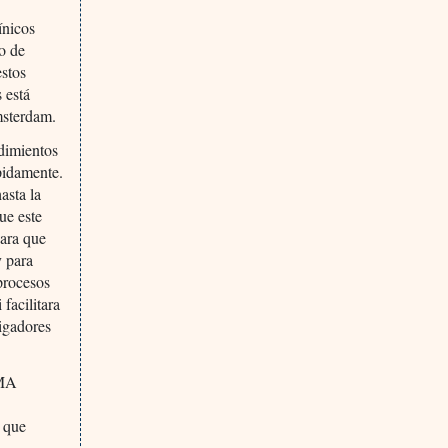
ínicos
o de
estos
 está
msterdam.
edimientos
pidamente.
asta la
ue este
para que
y para
procesos
 facilitara
tigadores
EMA
e que