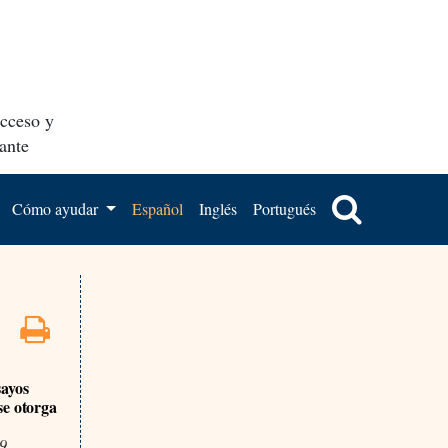
acceso y
ante
Cómo ayudar
Español
Inglés
Portugués
sayos
se otorga
19