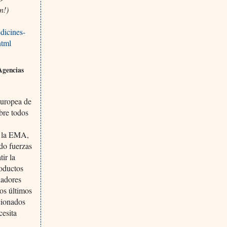
n!)
edicines-
html
Agencias
Europea de
bre todos
de la EMA,
ido fuerzas
ir la
roductos
ladores
los últimos
cionados
cesita