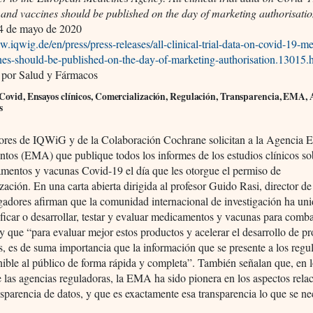
and vaccines should be published on the day of marketing authorisatio
4 de mayo de 2020
w.iqwig.de/en/press/press-releases/all-clinical-trial-data-on-covid-19-m
nes-should-be-published-on-the-day-of-marketing-authorisation.13015.
 por Salud y Fármacos
 Covid, Ensayos clínicos, Comercialización, Regulación, Transparencia, EMA, 
s
dores de IQWiG y de la Colaboración Cochrane solicitan a la Agencia 
tos (EMA) que publique todos los informes de los estudios clínicos so
mentos y vacunas Covid-19 el día que les otorgue el permiso de
zación. En una carta abierta dirigida al profesor Guido Rasi, director 
igadores afirman que la comunidad internacional de investigación ha un
ificar o desarrollar, testar y evaluar medicamentos y vacunas para combat
 que “para evaluar mejor estos productos y acelerar el desarrollo de p
s, es de suma importancia que la información que se presente a los regu
nible al público de forma rápida y completa”. También señalan que, en 
e las agencias reguladoras, la EMA ha sido pionera en los aspectos rela
nsparencia de datos, y que es exactamente esa transparencia lo que se ne