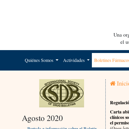
Una org
el 
Quiénes Somos
Actividades
Boletines Fármac
Inici
Regulació
Carta abi
Agosto 2020
clínicos 
el permis
(Open lett
Portada e información sobre el Boletín