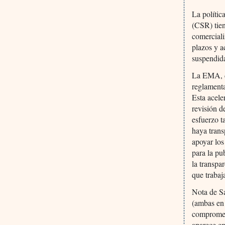
La polític
(CSR) tien
comercial
plazos y a
suspendida
La EMA, du
reglament
Esta acele
revisión 
esfuerzo t
haya trans
apoyar lo
para la pu
la transpa
que trabaj
Nota de Sa
(ambas en 
compromete
aparece e