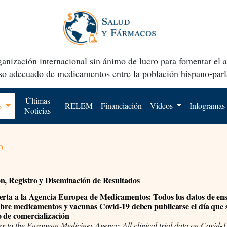
anización internacional sin ánimo de lucro para fomentar el 
uso adecuado de medicamentos entre la población hispano-parl
Últimas
os
RELEM
Financiación
Videos
Infogramas
Noticias
o
n, Registro y Diseminación de Resultados
erta a la Agencia Europea de Medicamentos: Todos los datos de en
sobre medicamentos y vacunas Covid-19 deben publicarse el día que 
o de comercialización
er to the European Medicines Agency: All clinical trial data on Covid-