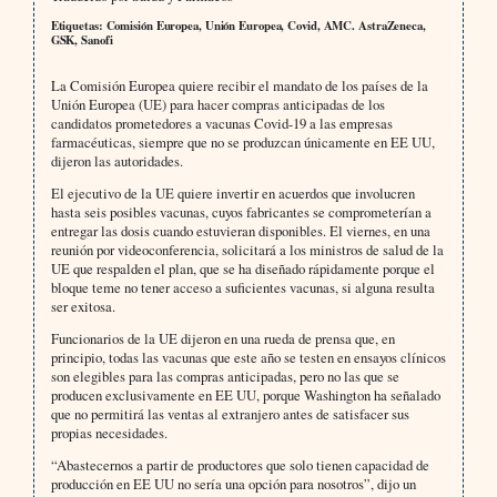
Etiquetas: Comisión Europea, Unión Europea, Covid, AMC. AstraZeneca,
GSK, Sanofi
La Comisión Europea quiere recibir el mandato de los países de la
Unión Europea (UE) para hacer compras anticipadas de los
candidatos prometedores a vacunas Covid-19 a las empresas
farmacéuticas, siempre que no se produzcan únicamente en EE UU,
dijeron las autoridades.
El ejecutivo de la UE quiere invertir en acuerdos que involucren
hasta seis posibles vacunas, cuyos fabricantes se comprometerían a
entregar las dosis cuando estuvieran disponibles. El viernes, en una
reunión por videoconferencia, solicitará a los ministros de salud de la
UE que respalden el plan, que se ha diseñado rápidamente porque el
bloque teme no tener acceso a suficientes vacunas, si alguna resulta
ser exitosa.
Funcionarios de la UE dijeron en una rueda de prensa que, en
principio, todas las vacunas que este año se testen en ensayos clínicos
son elegibles para las compras anticipadas, pero no las que se
producen exclusivamente en EE UU, porque Washington ha señalado
que no permitirá las ventas al extranjero antes de satisfacer sus
propias necesidades.
“Abastecernos a partir de productores que solo tienen capacidad de
producción en EE UU no sería una opción para nosotros”, dijo un