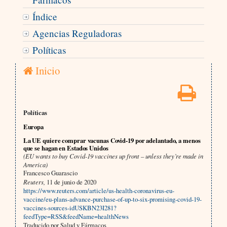
Índice
Agencias Reguladoras
Políticas
Inicio
Políticas
Europa
La UE quiere comprar vacunas Covid-19 por adelantado, a menos
que se hagan en Estados Unidos
(EU wants to buy Covid-19 vaccines up front – unless they’re made in
America)
Francesco Guarascio
Reuters,
11 de junio de 2020
https://www.reuters.com/article/us-health-coronavirus-eu-
vaccine/eu-plans-advance-purchase-of-up-to-six-promising-covid-19-
vaccines-sources-idUSKBN23I281?
feedType=RSS&feedName=healthNews
Traducido por Salud y Fármacos