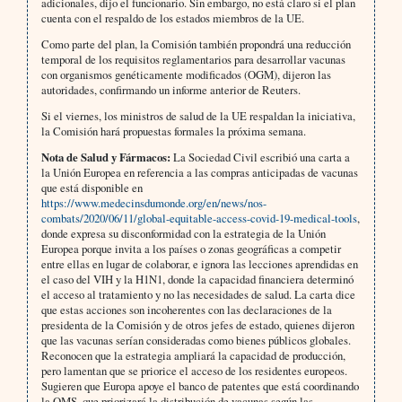
adicionales, dijo el funcionario. Sin embargo, no está claro si el plan
cuenta con el respaldo de los estados miembros de la UE.
Como parte del plan, la Comisión también propondrá una reducción
temporal de los requisitos reglamentarios para desarrollar vacunas
con organismos genéticamente modificados (OGM), dijeron las
autoridades, confirmando un informe anterior de Reuters.
Si el viernes, los ministros de salud de la UE respaldan la iniciativa,
la Comisión hará propuestas formales la próxima semana.
Nota de Salud y Fármacos:
La Sociedad Civil escribió una carta a
la Unión Europea en referencia a las compras anticipadas de vacunas
que está disponible en
https://www.medecinsdumonde.org/en/news/nos-
combats/2020/06/11/global-equitable-access-covid-19-medical-tools
,
donde expresa su disconformidad con la estrategia de la Unión
Europea porque invita a los países o zonas geográficas a competir
entre ellas en lugar de colaborar, e ignora las lecciones aprendidas en
el caso del VIH y la H1N1, donde la capacidad financiera determinó
el acceso al tratamiento y no las necesidades de salud. La carta dice
que estas acciones son incoherentes con las declaraciones de la
presidenta de la Comisión y de otros jefes de estado, quienes dijeron
que las vacunas serían consideradas como bienes públicos globales.
Reconocen que la estrategia ampliará la capacidad de producción,
pero lamentan que se priorice el acceso de los residentes europeos.
Sugieren que Europa apoye el banco de patentes que está coordinando
la OMS, que priorizará la distribución de vacunas según las