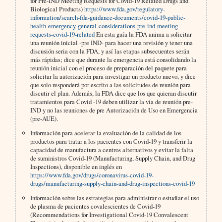
for Pre-IND Meeting Requests for Covid-19 Related Drugs and
Biological Products)
https://www.fda.gov/regulatory-
information/search-fda-guidance-documents/covid-19-public-
health-emergency-general-considerations-pre-ind-meeting-
requests-covid-19-related
En esta guía la FDA anima a solicitar
una reunión inicial -pre IND- para hacer una revisión y tener una
discusión seria con la FDA, y así las etapas subsecuentes serán
más rápidas; dice que durante la emergencia está consolidando la
reunión inicial con el proceso de preparación del paquete para
solicitar la autorización para investigar un producto nuevo, y dice
que solo responderá por escrito a las solicitudes de reunión para
discutir el plan. Además, la FDA dice que los que quieran discutir
tratamientos para Covid -19 deben utilizar la vía de reunión pre-
IND y no las reuniones de pre Autorización de Uso en Emergencia
(pre-AUE).
Información para acelerar la evaluación de la calidad de los
productos para tratar a los pacientes con Covid-19 y transferir la
capacidad de manufactura a centros alternativos y evitar la falta
de suministros Covid-19 (Manufacturing, Supply Chain, and Drug
Inspections), disponible en inglés en
https://www.fda.gov/drugs/coronavirus-covid-19-
drugs/manufacturing-supply-chain-and-drug-inspections-covid-19
Información sobre las estrategias para administrar o estudiar el uso
de plasma de pacientes covalescientes de Covid-19
(Recommendations for Investigational Covid-19 Convalescent