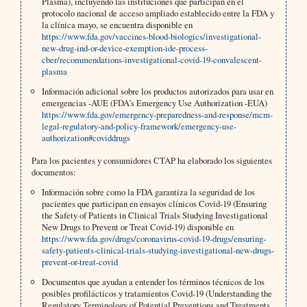
Plasma), incluyendo las instituciones que participan en el
protocolo nacional de acceso ampliado establecido entre la FDA y
la clínica mayo, se encuentra disponible en
https://www.fda.gov/vaccines-blood-biologics/investigational-
new-drug-ind-or-device-exemption-ide-process-
cber/recommendations-investigational-covid-19-convalescent-
plasma
Información adicional sobre los productos autorizados para usar en
emergencias -AUE (FDA’s Emergency Use Authorization -EUA)
https://www.fda.gov/emergency-preparedness-and-response/mcm-
legal-regulatory-and-policy-framework/emergency-use-
authorization#coviddrugs
Para los pacientes y consumidores CTAP ha elaborado los siguientes
documentos:
Información sobre como la FDA garantiza la seguridad de los
pacientes que participan en ensayos clínicos Covid-19 (Ensuring
the Safety of Patients in Clinical Trials Studying Investigational
New Drugs to Prevent or Treat Covid-19) disponible en
https://www.fda.gov/drugs/coronavirus-covid-19-drugs/ensuring-
safety-patients-clinical-trials-studying-investigational-new-drugs-
prevent-or-treat-covid
Documentos que ayudan a entender los términos técnicos de los
posibles profilácticos y tratamientos Covid-19 (Understanding the
Regulatory Terminology of Potential Preventions and Treatments