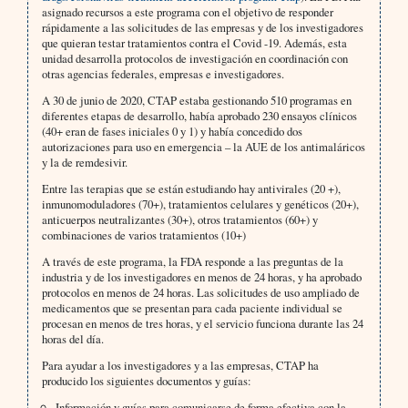
asignado recursos a este programa con el objetivo de responder
rápidamente a las solicitudes de las empresas y de los investigadores
que quieran testar tratamientos contra el Covid -19. Además, esta
unidad desarrolla protocolos de investigación en coordinación con
otras agencias federales, empresas e investigadores.
A 30 de junio de 2020, CTAP estaba gestionando 510 programas en
diferentes etapas de desarrollo, había aprobado 230 ensayos clínicos
(40+ eran de fases iniciales 0 y 1) y había concedido dos
autorizaciones para uso en emergencia – la AUE de los antimaláricos
y la de remdesivir.
Entre las terapias que se están estudiando hay antivirales (20 +),
inmunomoduladores (70+), tratamientos celulares y genéticos (20+),
anticuerpos neutralizantes (30+), otros tratamientos (60+) y
combinaciones de varios tratamientos (10+)
A través de este programa, la FDA responde a las preguntas de la
industria y de los investigadores en menos de 24 horas, y ha aprobado
protocolos en menos de 24 horas. Las solicitudes de uso ampliado de
medicamentos que se presentan para cada paciente individual se
procesan en menos de tres horas, y el servicio funciona durante las 24
horas del día.
Para ayudar a los investigadores y a las empresas, CTAP ha
producido los siguientes documentos y guías:
Información y guías para comunicarse de forma efectiva con la