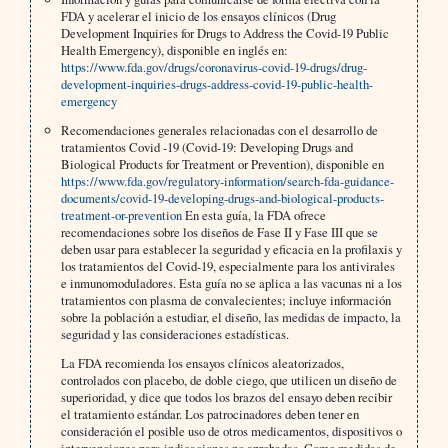
FDA y acelerar el inicio de los ensayos clínicos (Drug
Development Inquiries for Drugs to Address the Covid-19 Public
Health Emergency), disponible en inglés en:
https://www.fda.gov/drugs/coronavirus-covid-19-drugs/drug-
development-inquiries-drugs-address-covid-19-public-health-
emergency
Recomendaciones generales relacionadas con el desarrollo de
tratamientos Covid -19 (Covid-19: Developing Drugs and
Biological Products for Treatment or Prevention), disponible en
https://www.fda.gov/regulatory-information/search-fda-guidance-
documents/covid-19-developing-drugs-and-biological-products-
treatment-or-prevention
En esta guía, la FDA ofrece
recomendaciones sobre los diseños de Fase II y Fase III que se
deben usar para establecer la seguridad y eficacia en la profilaxis y
los tratamientos del Covid-19, especialmente para los antivirales
e inmunomoduladores. Esta guía no se aplica a las vacunas ni a los
tratamientos con plasma de convalecientes; incluye información
sobre la población a estudiar, el diseño, las medidas de impacto, la
seguridad y las consideraciones estadísticas.
La FDA recomienda los ensayos clínicos aleatorizados,
controlados con placebo, de doble ciego, que utilicen un diseño de
superioridad, y dice que todos los brazos del ensayo deben recibir
el tratamiento estándar. Los patrocinadores deben tener en
consideración el posible uso de otros medicamentos, dispositivos o
intervenciones para indicaciones no aprobadas. Como medidas de