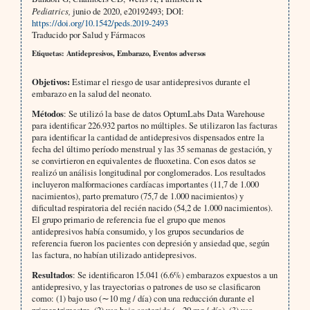
Pediatrics,
junio de 2020, e20192493; DOI:
https://doi.org/10.1542/peds.2019-2493
Traducido por Salud y Fármacos
Etiquetas: Antidepresivos, Embarazo, Eventos adversos
Objetivos:
Estimar el riesgo de usar antidepresivos durante el
embarazo en la salud del neonato.
Métodos
: Se utilizó la base de datos OptumLabs Data Warehouse
para identificar 226.932 partos no múltiples. Se utilizaron las facturas
para identificar la cantidad de antidepresivos dispensados entre la
fecha del último período menstrual y las 35 semanas de gestación, y
se convirtieron en equivalentes de fluoxetina. Con esos datos se
realizó un análisis longitudinal por conglomerados. Los resultados
incluyeron malformaciones cardíacas importantes (11,7 de 1.000
nacimientos), parto prematuro (75,7 de 1.000 nacimientos) y
dificultad respiratoria del recién nacido (54,2 de 1.000 nacimientos).
El grupo primario de referencia fue el grupo que menos
antidepresivos había consumido, y los grupos secundarios de
referencia fueron los pacientes con depresión y ansiedad que, según
las factura, no habían utilizado antidepresivos.
Resultados
: Se identificaron 15.041 (6.6%) embarazos expuestos a un
antidepresivo, y las trayectorias o patrones de uso se clasificaron
como: (1) bajo uso (∼10 mg / día) con una reducción durante el
primer trimestre, (2) uso bajo sostenido (∼20 mg / día), (3) uso