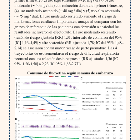
moderado (∼40 mg / día) con reducción durante el primer trimestre,
(4) uso moderado sostenido (∼40 mg / día) y (5) uso alto sostenido
(∼75 mg / día). El uso moderado sostenido aumentó el riesgo de
malformaciones cardíacas importantes, aunque al comparar con los
grupos de referencia de las pacientes con depresión o ansiedad los
resultados incluyeron el efecto nulo. El uso moderado sostenido
(razón de riesgo ajustada [RR] 1,31; intervalo de confianza del 95%
[IC] 1,16–1,49) y alto sostenido (RR ajustada 1,78; IC del 95% 1,48–
2,14) se asociaron con un mayor riesgo de parto prematuro. Las 4
trayectorias de uso aumentaron el riesgo de dificultad respiratoria
neonatal con una relación dosis-respuesta (RR ajustados 1,36 [IC
95% 1,20-1,50] a 2,23 [IC 95% 1,83-2,77]).
Consumo de fluoxetina según semana de embarazo