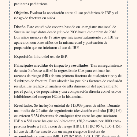
pacientes pediátricos.
Objetivo.
Evaluar la asociación entre el uso pediátrico de IBP y el
riesgo de fractura en niños.
Diseño
. Este estudio de cohorte basado en un registro nacional de
Suecia incluyó datos desde julio de 2006 hasta diciembre de 2016.
Los niños menores de 18 años que iniciaron tratamiento con IBP se
aparearon con otros niños de la misma edad y puntuación de
propensión que no iniciaron el uso de IBP.
Exposición
. Inicio del uso de IBP.
Principales medidas de impacto y resultados
. Tras un seguimiento
de hasta 5 años se utilizó la regresión de Cox para estimar las
razones de riesgo (HR) de una primera fractura de cualquier tipo y de
5 subtipos de fractura. Para abordar los posibles factores de confusión
residual, se realizó un análisis de alta dimensión del apareamiento
por el puntaje de propensión y una comparación directa con el uso de
inhibidores del receptor H2 de la histamina.
Resultados.
Se incluyó a untotal de 115.933 pares de niños. Durante
una media de 2,2 años de seguimiento (desviación estándar [DE] 1,6),
ocurrieron 5.354 fracturas de cualquier tipo entre los que iniciaron
IBP y 4.568 entre los que no lo hicieron, (20,2 eventos por 1000 años-
persona frente a 18,3; razón de riesgo [HR], 1,11 [IC 95%, 1,06-1,15]).
El uso de IBP se asoció con un mayor riesgo de fractura de
extremidades superiores (HR, 1,08 [IC 95%, 1,03-1,13]), fracturas de