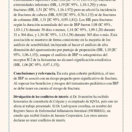
extremidades inferiores (HR, 1,19 [IC 95%, 1,10-1,29]) y otras
fracturas (HR, 1,51 [IC 95%, 1.16-1.97]) pero no afectó la incidencia
de fracturas de cabeza (HR, 0,93 [IC 95%, 0,76-1,13]) ni de fracturas
de columna (HR, 1,31 [IC 95%, 0,95-1,81]). Los HR para fracturas
según la duración acumulada del uso de IBP fueron 1,08 (IC 95%,
1,03-1,13) durante 30 días o menos, 1,14 (IC 95%, 1,09-1,20) durante
31 a 364 días, y 1,34 (IC 95%, 1,13-1,58) durante 365 días o más. Esta
asociación se mantuvo de forma consistente en la mayoría de los
análisis de sensibilidad, incluyendo al hacer el análisis de alta
dimensión del apareamiento por puntaje de propensión (HR, 1,10 [IC
95%, 1,06-1,15]), aunque el análisis de IBP vs antagonistas del
receptor H 2 de la histamina no alcanzó significación estadística
(HR, 1,06 [IC 95%, 0,97-1,15]).
Conclusiones y relevancia.
En esta gran cohorte pediátrica, el uso
de IBP se asoció con un riesgo pequeño pero significativo de fractura.
Al sopesar los beneficios y riesgos del tratamiento pediátrico con IBP
se debe tener en cuenta el riesgo de fractura.
Divulgación de los conflictos de interés
: el Dr. Svanström ha recibido
honorarios de consultoría de Celgene y es empleado de IQVIA, pero esto no
afecta al trabajo presentado. El Dr. Ludvigsson coordina, en nombre del
Registro Sueco de Enfermedad Inflamatoria Intestinal (SWIBREG), un
estudio que recibió fondos de Janssen Corporation. Los otros autores
declaran no tener conflictos de interés.