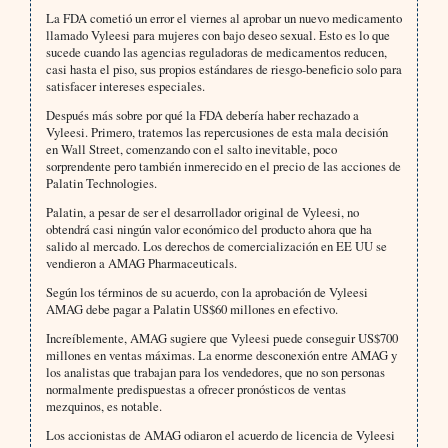
La FDA cometió un error el viernes al aprobar un nuevo medicamento
llamado Vyleesi para mujeres con bajo deseo sexual. Esto es lo que
sucede cuando las agencias reguladoras de medicamentos reducen,
casi hasta el piso, sus propios estándares de riesgo-beneficio solo para
satisfacer intereses especiales.
Después más sobre por qué la FDA debería haber rechazado a
Vyleesi. Primero, tratemos las repercusiones de esta mala decisión
en Wall Street, comenzando con el salto inevitable, poco
sorprendente pero también inmerecido en el precio de las acciones de
Palatin Technologies.
Palatin, a pesar de ser el desarrollador original de Vyleesi, no
obtendrá casi ningún valor económico del producto ahora que ha
salido al mercado. Los derechos de comercialización en EE UU se
vendieron a AMAG Pharmaceuticals.
Según los términos de su acuerdo, con la aprobación de Vyleesi
AMAG debe pagar a Palatin US$60 millones en efectivo.
Increíblemente, AMAG sugiere que Vyleesi puede conseguir US$700
millones en ventas máximas. La enorme desconexión entre AMAG y
los analistas que trabajan para los vendedores, que no son personas
normalmente predispuestas a ofrecer pronósticos de ventas
mezquinos, es notable.
Los accionistas de AMAG odiaron el acuerdo de licencia de Vyleesi