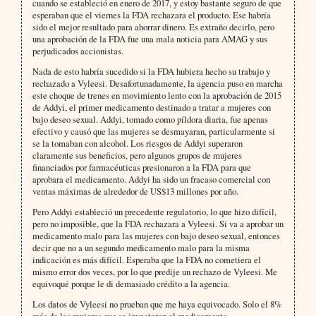
cuando se estableció en enero de 2017, y estoy bastante seguro de que
esperaban que el viernes la FDA rechazara el producto. Ese habría
sido el mejor resultado para ahorrar dinero. Es extraño decirlo, pero
una aprobación de la FDA fue una mala noticia para AMAG y sus
perjudicados accionistas.
Nada de esto habría sucedido si la FDA hubiera hecho su trabajo y
rechazado a Vyleesi. Desafortunadamente, la agencia puso en marcha
este choque de trenes en movimiento lento con la aprobación de 2015
de Addyi, el primer medicamento destinado a tratar a mujeres con
bajo deseo sexual. Addyi, tomado como píldora diaria, fue apenas
efectivo y causó que las mujeres se desmayaran, particularmente si
se la tomaban con alcohol. Los riesgos de Addyi superaron
claramente sus beneficios, pero algunos grupos de mujeres
financiados por farmacéuticas presionaron a la FDA para que
aprobara el medicamento. Addyi ha sido un fracaso comercial con
ventas máximas de alrededor de US$13 millones por año.
Pero Addyi estableció un precedente regulatorio, lo que hizo difícil,
pero no imposible, que la FDA rechazara a Vyleesi. Si va a aprobar un
medicamento malo para las mujeres con bajo deseo sexual, entonces
decir que no a un segundo medicamento malo para la misma
indicación es más difícil. Esperaba que la FDA no cometiera el
mismo error dos veces, por lo que predije un rechazo de Vyleesi. Me
equivoqué porque le di demasiado crédito a la agencia.
Los datos de Vyleesi no prueban que me haya equivocado. Solo el 8%