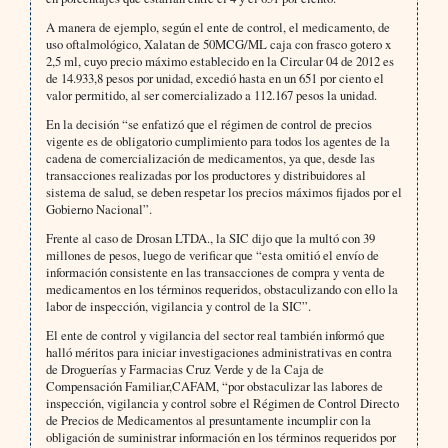
A manera de ejemplo, según el ente de control, el medicamento, de
uso oftalmológico, Xalatan de 50MCG/ML caja con frasco gotero x
2,5 ml, cuyo precio máximo establecido en la Circular 04 de 2012 es
de 14.933,8 pesos por unidad, excedió hasta en un 651 por ciento el
valor permitido, al ser comercializado a 112.167 pesos la unidad.
En la decisión “se enfatizó que el régimen de control de precios
vigente es de obligatorio cumplimiento para todos los agentes de la
cadena de comercialización de medicamentos, ya que, desde las
transacciones realizadas por los productores y distribuidores al
sistema de salud, se deben respetar los precios máximos fijados por el
Gobierno Nacional”.
Frente al caso de Drosan LTDA., la SIC dijo que la multó con 39
millones de pesos, luego de verificar que “esta omitió el envío de
información consistente en las transacciones de compra y venta de
medicamentos en los términos requeridos, obstaculizando con ello la
labor de inspección, vigilancia y control de la SIC”.
El ente de control y vigilancia del sector real también informó que
halló méritos para iniciar investigaciones administrativas en contra
de Droguerías y Farmacias Cruz Verde y de la Caja de
Compensación Familiar,CAFAM, “por obstaculizar las labores de
inspección, vigilancia y control sobre el Régimen de Control Directo
de Precios de Medicamentos al presuntamente incumplir con la
obligación de suministrar información en los términos requeridos por