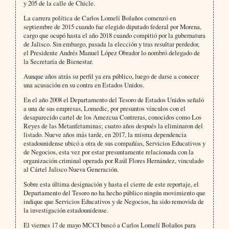
y 205 de la calle de Chicle.
La carrera política de Carlos Lomelí Bolaños comenzó en
septiembre de 2015 cuando fue elegido diputado federal por Morena,
cargo que ocupó hasta el año 2018 cuando compitió por la gubernatura
de Jalisco. Sin embargo, pasada la elección y tras resultar perdedor,
el Presidente Andrés Manuel López Obrador lo nombró delegado de
la Secretaría de Bienestar.
Aunque años atrás su perfil ya era público, luego de darse a conocer
una acusación en su contra en Estados Unidos.
En el año 2008 el Departamento del Tesoro de Estados Unidos señaló
a una de sus empresas, Lomedic, por presuntos vínculos con el
desaparecido cartel de los Amezcua Contreras, conocidos como Los
Reyes de las Metanfetaminas; cuatro años después la eliminaron del
listado. Nueve años más tarde, en 2017, la misma dependencia
estadounidense ubicó a otra de sus compañías, Servicios Educativos y
de Negocios, esta vez por estar presuntamente relacionada con la
organización criminal operada por Raúl Flores Hernández, vinculado
al Cártel Jalisco Nueva Generación.
Sobre esta última designación y hasta el cierre de este reportaje, el
Departamento del Tesoro no ha hecho público ningún movimiento que
indique que Servicios Educativos y de Negocios, ha sido removida de
la investigación estadounidense.
El viernes 17 de mayo MCCI buscó a Carlos Lomelí Bolaños para