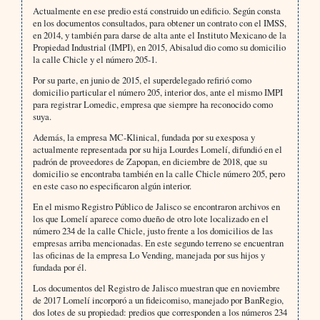
Actualmente en ese predio está construido un edificio. Según consta
en los documentos consultados, para obtener un contrato con el IMSS,
en 2014, y también para darse de alta ante el Instituto Mexicano de la
Propiedad Industrial (IMPI), en 2015, Abisalud dio como su domicilio
la calle Chicle y el número 205-1.
Por su parte, en junio de 2015, el superdelegado refirió como
domicilio particular el número 205, interior dos, ante el mismo IMPI
para registrar Lomedic, empresa que siempre ha reconocido como
suya.
Además, la empresa MC-Klinical, fundada por su exesposa y
actualmente representada por su hija Lourdes Lomelí, difundió en el
padrón de proveedores de Zapopan, en diciembre de 2018, que su
domicilio se encontraba también en la calle Chicle número 205, pero
en este caso no especificaron algún interior.
En el mismo Registro Público de Jalisco se encontraron archivos en
los que Lomelí aparece como dueño de otro lote localizado en el
número 234 de la calle Chicle, justo frente a los domicilios de las
empresas arriba mencionadas. En este segundo terreno se encuentran
las oficinas de la empresa Lo Vending, manejada por sus hijos y
fundada por él.
Los documentos del Registro de Jalisco muestran que en noviembre
de 2017 Lomelí incorporó a un fideicomiso, manejado por BanRegio,
dos lotes de su propiedad: predios que corresponden a los números 234