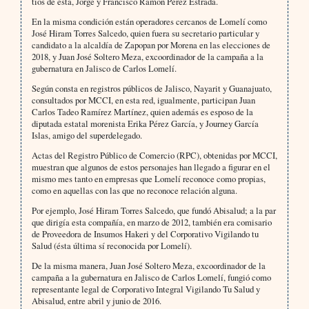
tíos de ésta, Jorge y Francisco Ramón Pérez Estrada.
En la misma condición están operadores cercanos de Lomelí como
José Hiram Torres Salcedo, quien fuera su secretario particular y
candidato a la alcaldía de Zapopan por Morena en las elecciones de
2018, y Juan José Soltero Meza, excoordinador de la campaña a la
gubernatura en Jalisco de Carlos Lomelí.
Según consta en registros públicos de Jalisco, Nayarit y Guanajuato,
consultados por MCCI, en esta red, igualmente, participan Juan
Carlos Tadeo Ramírez Martínez, quien además es esposo de la
diputada estatal morenista Erika Pérez García, y Journey García
Islas, amigo del superdelegado.
Actas del Registro Público de Comercio (RPC), obtenidas por MCCI,
muestran que algunos de estos personajes han llegado a figurar en el
mismo mes tanto en empresas que Lomelí reconoce como propias,
como en aquellas con las que no reconoce relación alguna.
Por ejemplo, José Hiram Torres Salcedo, que fundó Abisalud; a la par
que dirigía esta compañía, en marzo de 2012, también era comisario
de Proveedora de Insumos Hakeri y del Corporativo Vigilando tu
Salud (ésta última sí reconocida por Lomelí).
De la misma manera, Juan José Soltero Meza, excoordinador de la
campaña a la gubernatura en Jalisco de Carlos Lomelí, fungió como
representante legal de Corporativo Integral Vigilando Tu Salud y
Abisalud, entre abril y junio de 2016.