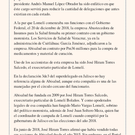
presidente Andrés Manuel López Obrador ha sido enfático en que
éste cargo servirá para reducir la cantidad de delegaciones que antes
existian en cada estado.
A la par que Lomelí comenzaba sus funciones con el Gobierno
Federal, el 20 de diciembre de 2018, la empresa Abastecedora de
Insumos para la Salud firmaba su primer contrato con un gobierno
morenista. Los Servicios de Salud de Veracruz, ya en la
administración de Cuitláhuac García Jiménez, adjudicaron a la
empresa Abisalud un contrato por Pm36 millones para la compra de
medicamentos y material de curación.
Uno de los accionistas de esta empresa ha sido José Hiram Torres
Salcedo, el exsecretario particular de Lomelí.
En la declaración 3de3 del superdelegado en Jalisco no hay
referencia alguna de Abisalud, aunque esta compañía es una de las
manejadas por el círculo cercano del funcionario.
Abisalud fue fundada en 2009 por José Hiram Torres Salcedo,
exsecretario particular de Lomelí Bolaños. Y como apoderados
legales de esa compañía han fungido Mario Vargas Lomelí, sobrino
del político morenista, además de José Juan Soltero Meza, quien fue
el coordinador de campaña de Lomelí cuando compitió por la
gubernatura de Jalisco en las elecciones del año 2018.
En junio de 2018, José Hiram Torres afirmó que había vendido todas
sus acciones de Abisalud desde el año 2015. Sin embargo, en el Portal