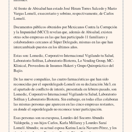
Al frente de Abisalud han estado José Hiram Torres Salcedo y Mario
Vargas Lomelí, exsecretario y sobrino, respectivamente, de Carlos
Lomelí.
Documentos públicos obtenidos por Mexicanos Contra la Corrupción
y la Impunidad (MCCI) revelan que, además de Abisalud, existen
otras ocho empresas en las que han participado 11 familiares y
colaboradores cercanos al Súper Delegado, mismas en las que han
intercambiado puestos en los últimos años.
Estas son: Lomedic, Corporativo Internacional Vigilando tu Salud,
Laboratorio Solfran, Laboratorio Bioterra, Lo Vending Group, MC-
Klinical, Proveedora de Insumos Hakeri y Grupo Quiropráctico del
Bajío.
De las nueve compañías, las cuatro farmacéuticas que han sido
reconocidas por el superdelegado Lomelí en su declaración 3de3, en
el apartado de conflicto de interés, presentada en febrero pasado, son
Lomedic, Corporativo Internacional Vigilando tu Salud, Laboratorio
Solfran y Laboratorio Bioterra. Sin embargo, en todas ellas colaboran
las mismas personas que aparecen en las cinco empresas restantes,
en donde el superdelegado no reconoce tener participación.
Esas personas son su exesposa, Lourdes del Socorro Abundis
Valdepeña, y sus hijos Carlos, Karla Millaray y Lourdes Saraí
Lomelí Abundis; su actual esposa Karina Lucía Navarro Pérez, y los