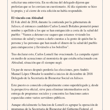
solicitar una entrevista. En su oficina del delegado dijeron que
preferían que se les enviara un cuestionario. Al día siguiente se hizo
lo propio, y al cierre de esta edición no había respondido.
El vínculo con Abisalud
El 8 de abril de 2018, durante la contienda por la gubernatura de
Jalisco, el entonces candidato Carlos Lomelí Bolaños prometió poner
nombre y apellido a los que se han enriquecido a costa de la salud del
pueblo: “Vamos a detener ese saqueo que estamos viviendo los
sistemas de salud y vamos a darle cuentas a la gente de quién fue la
persona y las personas que han usado el dinero de la salud del pueblo
para enriquecerse y llevárselo a los bolsillos”.
Tras declarar esto, Carlos Lomelí fue ovacionado. La campaña siguió
en medio de acusaciones al morenista de que estaba relacionado con
Abisalud, situación que él siempre negó.
Un par de meses después perdería las elecciones, pero Andrés
Manuel López Obrador lo nombró a inicios de diciembre de 2018
Delegado de la Secretaría de Bienestar Social en Jalisco.
Este puesto es conocido coloquialmente como superdelegado y, desde
la perspectiva oficial, sirve para eliminar intermediarios en la
entrega de programas sociales y concentra las funciones antes
esparcidas entre varios servidores públicos.
Aunque oficialmente la funcion de Lomelí es agrupar la operación de
programas de la Secretaria de Bienestar del Gobierno Federal, el