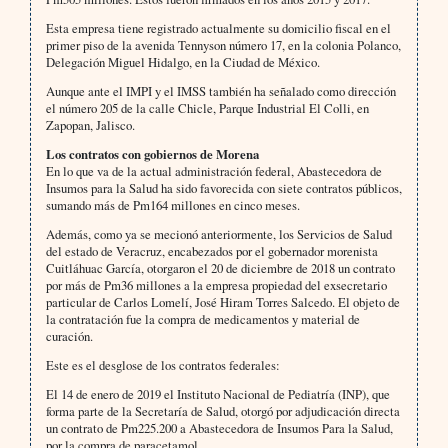
Esta empresa tiene registrado actualmente su domicilio fiscal en el
primer piso de la avenida Tennyson número 17, en la colonia Polanco,
Delegación Miguel Hidalgo, en la Ciudad de México.
Aunque ante el IMPI y el IMSS también ha señalado como dirección
el número 205 de la calle Chicle, Parque Industrial El Colli, en
Zapopan, Jalisco.
Los contratos con gobiernos de Morena
En lo que va de la actual administración federal, Abastecedora de
Insumos para la Salud ha sido favorecida con siete contratos públicos,
sumando más de Pm164 millones en cinco meses.
Además, como ya se mecionó anteriormente, los Servicios de Salud
del estado de Veracruz, encabezados por el gobernador morenista
Cuitláhuac García, otorgaron el 20 de diciembre de 2018 un contrato
por más de Pm36 millones a la empresa propiedad del exsecretario
particular de Carlos Lomelí, José Hiram Torres Salcedo. El objeto de
la contratación fue la compra de medicamentos y material de
curación.
Este es el desglose de los contratos federales:
El 14 de enero de 2019 el Instituto Nacional de Pediatría (INP), que
forma parte de la Secretaría de Salud, otorgó por adjudicación directa
un contrato de Pm225.200 a Abastecedora de Insumos Para la Salud,
por la compra de paracetamol.