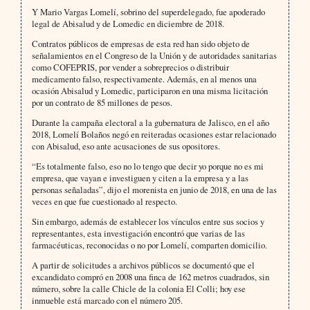
Y Mario Vargas Lomelí, sobrino del superdelegado, fue apoderado
legal de Abisalud y de Lomedic en diciembre de 2018.
Contratos públicos de empresas de esta red han sido objeto de
señalamientos en el Congreso de la Unión y de autoridades sanitarias
como COFEPRIS, por vender a sobreprecios o distribuir
medicamento falso, respectivamente. Además, en al menos una
ocasión Abisalud y Lomedic, participaron en una misma licitación
por un contrato de 85 millones de pesos.
Durante la campaña electoral a la gubernatura de Jalisco, en el año
2018, Lomelí Bolaños negó en reiteradas ocasiones estar relacionado
con Abisalud, eso ante acusaciones de sus opositores.
“Es totalmente falso, eso no lo tengo que decir yo porque no es mi
empresa, que vayan e investiguen y citen a la empresa y a las
personas señaladas”, dijo el morenista en junio de 2018, en una de las
veces en que fue cuestionado al respecto.
Sin embargo, además de establecer los vínculos entre sus socios y
representantes, esta investigación encontró que varias de las
farmacéuticas, reconocidas o no por Lomelí, comparten domicilio.
A partir de solicitudes a archivos públicos se documentó que el
excandidato compró en 2008 una finca de 162 metros cuadrados, sin
número, sobre la calle Chicle de la colonia El Colli; hoy ese
inmueble está marcado con el número 205.