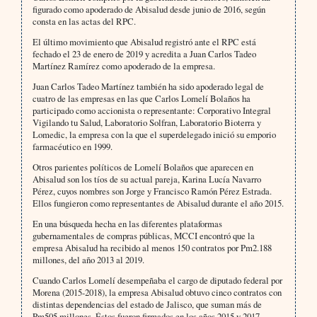
figurado como apoderado de Abisalud desde junio de 2016, según
consta en las actas del RPC.
El último movimiento que Abisalud registró ante el RPC está
fechado el 23 de enero de 2019 y acredita a Juan Carlos Tadeo
Martínez Ramírez como apoderado de la empresa.
Juan Carlos Tadeo Martínez también ha sido apoderado legal de
cuatro de las empresas en las que Carlos Lomelí Bolaños ha
participado como accionista o representante: Corporativo Integral
Vigilando tu Salud, Laboratorio Solfran, Laboratorio Bioterra y
Lomedic, la empresa con la que el superdelegado inició su emporio
farmacéutico en 1999.
Otros parientes políticos de Lomelí Bolaños que aparecen en
Abisalud son los tíos de su actual pareja, Karina Lucía Navarro
Pérez, cuyos nombres son Jorge y Francisco Ramón Pérez Estrada.
Ellos fungieron como representantes de Abisalud durante el año 2015.
En una búsqueda hecha en las diferentes plataformas
gubernamentales de compras públicas, MCCI encontró que la
empresa Abisalud ha recibido al menos 150 contratos por Pm2.188
millones, del año 2013 al 2019.
Cuando Carlos Lomelí desempeñaba el cargo de diputado federal por
Morena (2015-2018), la empresa Abisalud obtuvo cinco contratos con
distintas dependencias del estado de Jalisco, que suman más de
Pm505 millones. Éstos fueron firmados en los años 2015 y 2017.