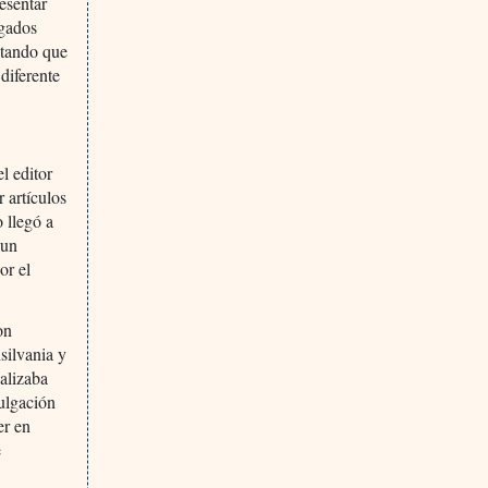
esentar
ogados
entando que
diferente
l editor
 artículos
 llegó a
 un
or el
on
silvania y
alizaba
ulgación
er en
e