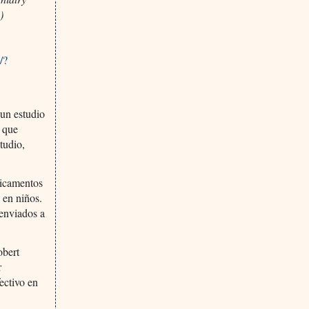
)
/?
 un estudio
n que
tudio,
dicamentos
 en niños.
 enviados a
obert
r
fectivo en