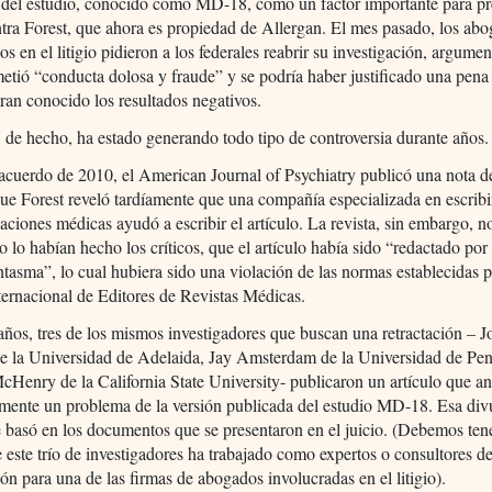
 del estudio, conocido como MD-18, como un factor importante para pr
tra Forest, que ahora es propiedad de Allergan. El mes pasado, los ab
os en el litigio pidieron a los federales reabrir su investigación, argum
etió “conducta dolosa y fraude” y se podría haber justificado una pena 
eran conocido los resultados negativos.
, de hecho, ha estado generando todo tipo de controversia durante años.
acuerdo de 2010, el American Journal of Psychiatry publicó una nota de
ue Forest reveló tardíamente que una compañía especializada en escribir
ciones médicas ayudó a escribir el artículo. La revista, sin embargo, no
o lo habían hecho los críticos, que el artículo había sido “redactado por
antasma”, lo cual hubiera sido una violación de las normas establecidas p
ernacional de Editores de Revistas Médicas.
ños, tres de los mismos investigadores que buscan una retractación – J
de la Universidad de Adelaida, Jay Amsterdam de la Universidad de Pen
enry de la California State University- publicaron un artículo que an
mente un problema de la versión publicada del estudio MD-18. Esa div
 basó en los documentos que se presentaron en el juicio. (Debemos ten
 este trío de investigadores ha trabajado como expertos o consultores d
ión para una de las firmas de abogados involucradas en el litigio).