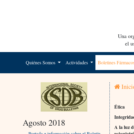
Una org
el 
Quiénes Somos
Actividades
Boletines Fármac
Inici
Ética
Integrida
Agosto 2018
A la luz d
psiquiatr
Portada e información sobre el Boletín