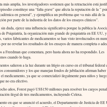
a más amplia, los investigadores sostienen que la retractación está justi
episodio constituye una “falta grave” que afecta la reputación de la ” psi
académica en general”, y ejemplifica un problema que va más allá de la
ión por parte de la industria de los datos de los ensayos clínicos”.
, sin duda, ejerce una influencia significativa porque la publica la Asoci
de Psiquiatría, la organización más grande de psiquiatría en EE UU, y 
s, varios fabricantes de medicamentos se han visto involucrados en nu
 por no revelar los resultados de los ensayos de manera completa o ade
s a Freedman que comentara, pero hasta ahora no ha respondido. Les
remos cuando lo haga.
ntos salieron a la luz durante un litigio en curso en el tribunal federal
los consumidores y los que manejan fondos de jubilación afirman habe
 el medicamento, ya que se comercializó ilegalmente para niños y lueg
ue no era efectivo.
ocho años, Forest pagó US$150 millones para resolver los cargos penal
zación ilegal de tres medicamentos, incluyendo Celexa.
nto en que se anunció el acuerdo, el Departamento de Justicia de EE 