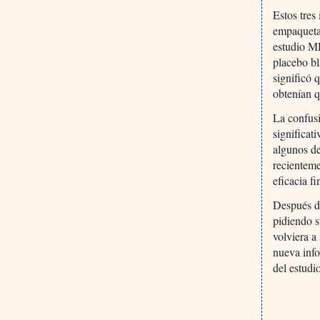
Estos tres
empaquetad
estudio MD
placebo bl
significó 
obtenían q
La confusi
significat
algunos de
recienteme
eficacia f
Después de
pidiendo s
volviera a
nueva info
del estud