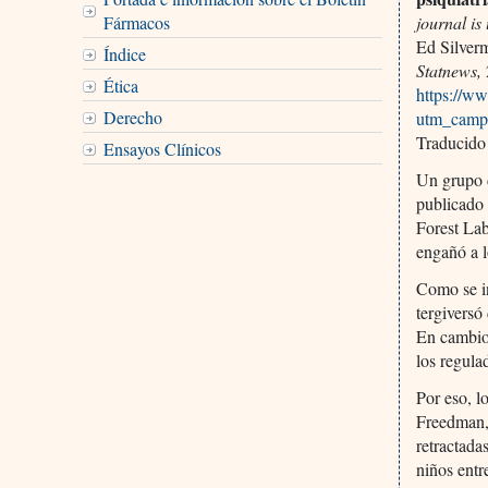
Fármacos
journal is
Ed Silver
Índice
Statnews,
Ética
https://ww
Derecho
utm_camp
Traducido
Ensayos Clínicos
Un grupo d
publicado 
Forest Lab
engañó a l
Como se i
tergiversó
En cambio,
los regula
Por eso, l
Freedman, 
retractada
niños entr