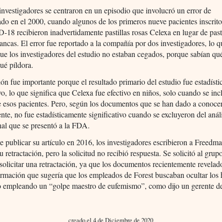
 investigadores se centraron en un episodio que involucró un error de
o en el 2000, cuando algunos de los primeros nueve pacientes inscrito
-18 recibieron inadvertidamente pastillas rosas Celexa en lugar de past
ancas. El error fue reportado a la compañía por dos investigadores, lo q
que los investigadores del estudio no estaban cegados, porque sabían qu
ué píldora.
ón fue importante porque el resultado primario del estudio fue estadíst
ivo, lo que significa que Celexa fue efectivo en niños, solo cuando se in
 esos pacientes. Pero, según los documentos que se han dado a conoce
nte, no fue estadísticamente significativo cuando se excluyeron del anál
inal que se presentó a la FDA.
 publicar su artículo en 2016, los investigadores escribieron a Freedm
u retractación, pero la solicitud no recibió respuesta. Se solicitó al grup
 solicitar una retractación, ya que los documentos recientemente revelad
rmación que sugería que los empleados de Forest buscaban ocultar los 
io empleando un “golpe maestro de eufemismo”, como dijo un gerente de
creado el 4 de Diciembre de 2020