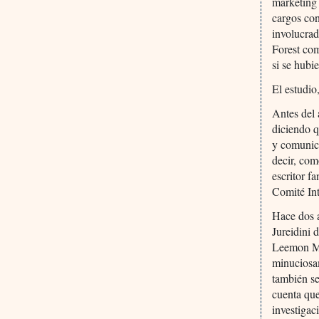
marketing
cargos con
involucrad
Forest com
si se hubi
El estudio
Antes del 
diciendo q
y comunica
decir, com
escritor f
Comité Int
Hace dos a
Jureidini 
Leemon McH
minuciosa
también se
cuenta que
investigac