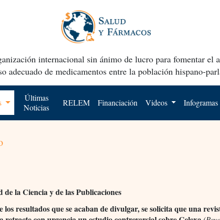
anización internacional sin ánimo de lucro para fomentar el 
uso adecuado de medicamentos entre la población hispano-parl
Últimas
os
RELEM
Financiación
Videos
Infogramas
Noticias
o
d de la Ciencia y de las Publicaciones
e los resultados que se acaban de divulgar, se solicita que una revis
ía retracte con urgencia un estudio controversial sobre Celexa
(Psyc