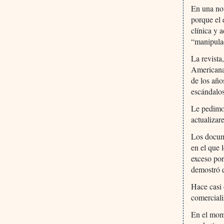
En una not
porque el 
clínica y 
“manipulac
La revista
Americana 
de los año
escándalos
Le pedimo
actualiza
Los docume
en el que 
exceso por
demostró q
Hace casi 
comerciali
En el mome