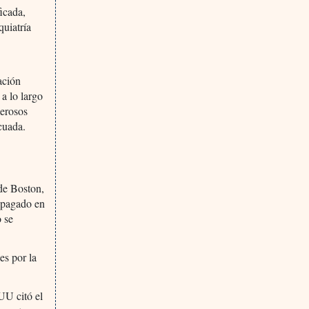
ficada,
quiatría
ación
a lo largo
merosos
cuada.
 de Boston,
r pagado en
o se
es por la
UU citó el