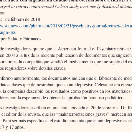
 urged to retract controversial Celexa study over newly disclosed details
man
21 de febrero de 2018
w.statnews.com/pharmalot/2018/02/21/psychiatry-journal-retract-celexa
aign=rss
 por Salud y Fármacos
e investigadores quiere que la American Journal of Psychiatry retracte
en 2004 a la luz de la reciente publicación de documentos que sugiere
oratories, la compañía que vendió el medicamento que fue sujeto del es
os reguladores sobre detalles claves.
nformó anteriormente, los documentos indican que el fabricante de me
 datos claves que demostraban que su antidepresivo Celexa no era eficaz
 la compañía describió los resultados como positivos en los materiales
dores con la esperanza de obtener la aprobación para uso pediátrico.
os investigadores escriben en una carta enviada el 20 de febrero al Dr. R
el editor de la revista, que las “malinterpretaciones graves” merecen se
s. Para ser más específicos, el estudio concluía que el antidepresivo es e
e 7 y 17 años.