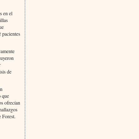
s en el
illas
ue
é pacientes
icamente
cluyeron
r
isis de
an
o que
os ofrecían
hallazgos
 Forest.