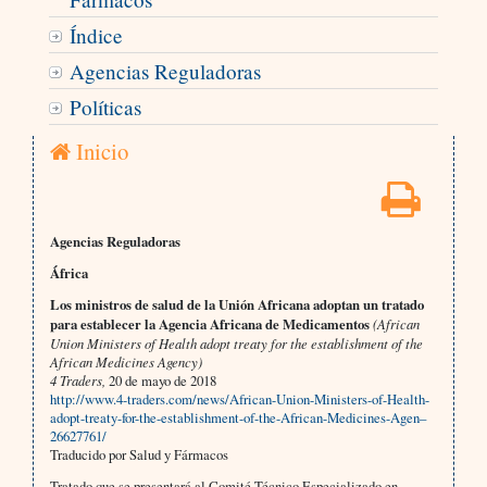
Índice
Agencias Reguladoras
Políticas
Inicio
Agencias Reguladoras
África
Los ministros de salud de la Unión Africana adoptan un tratado
para establecer la Agencia Africana de Medicamentos
(African
Union Ministers of Health adopt treaty for the establishment of the
African Medicines Agency)
4 Traders,
20 de mayo de 2018
http://www.4-traders.com/news/African-Union-Ministers-of-Health-
adopt-treaty-for-the-establishment-of-the-African-Medicines-Agen–
26627761/
Traducido por Salud y Fármacos
Tratado que se presentará al Comité Técnico Especializado en