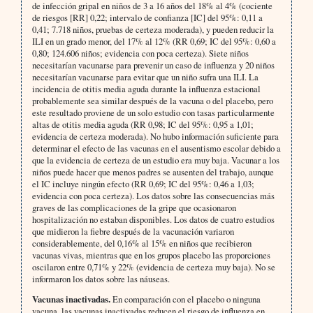
de infección gripal en niños de 3 a 16 años del 18% al 4% (cociente
de riesgos [RR] 0,22; intervalo de confianza [IC] del 95%: 0,11 a
0,41; 7.718 niños, pruebas de certeza moderada), y pueden reducir la
ILI en un grado menor, del 17% al 12% (RR 0,69; IC del 95%: 0,60 a
0,80; 124.606 niños; evidencia con poca certeza). Siete niños
necesitarían vacunarse para prevenir un caso de influenza y 20 niños
necesitarían vacunarse para evitar que un niño sufra una ILI. La
incidencia de otitis media aguda durante la influenza estacional
probablemente sea similar después de la vacuna o del placebo, pero
este resultado proviene de un solo estudio con tasas particularmente
altas de otitis media aguda (RR 0,98; IC del 95%: 0,95 a 1,01;
evidencia de certeza moderada). No hubo información suficiente para
determinar el efecto de las vacunas en el ausentismo escolar debido a
que la evidencia de certeza de un estudio era muy baja. Vacunar a los
niños puede hacer que menos padres se ausenten del trabajo, aunque
el IC incluye ningún efecto (RR 0,69; IC del 95%: 0,46 a 1,03;
evidencia con poca certeza). Los datos sobre las consecuencias más
graves de las complicaciones de la gripe que ocasionaron
hospitalización no estaban disponibles. Los datos de cuatro estudios
que midieron la fiebre después de la vacunación variaron
considerablemente, del 0,16% al 15% en niños que recibieron
vacunas vivas, mientras que en los grupos placebo las proporciones
oscilaron entre 0,71% y 22% (evidencia de certeza muy baja). No se
informaron los datos sobre las náuseas.
Vacunas inactivadas.
En comparación con el placebo o ninguna
vacuna, las vacunas inactivadas reducen el riesgo de influenza en