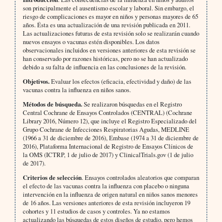
son principalmente el ausentismo escolar y laboral. Sin embargo, el
riesgo de complicaciones es mayor en niños y personas mayores de 65
años. Ésta es una actualización de una revisión publicada en 2011.
Las actualizaciones futuras de esta revisión solo se realizarán cuando
nuevos ensayos o vacunas estén disponibles. Los datos
observacionales incluidos en versiones anteriores de esta revisión se
han conservado por razones históricas, pero no se han actualizado
debido a su falta de influencia en las conclusiones de la revisión.
Objetivos.
Evaluar los efectos (eficacia, efectividad y daño) de las
vacunas contra la influenza en niños sanos.
Métodos de búsqueda.
Se realizaron búsquedas en el Registro
Central Cochrane de Ensayos Controlados (CENTRAL) (Cochrane
Library 2016, Número 12), que incluye el Registro Especializado del
Grupo Cochrane de Infecciones Respiratorias Agudas, MEDLINE
(1966 a 31 de diciembre de 2016), Embase (1974 a 31 de diciembre de
2016), Plataforma Internacional de Registro de Ensayos Clínicos de
la OMS (ICTRP, 1 de julio de 2017) y ClinicalTrials.gov (1 de julio
de 2017).
Criterios de selección
. Ensayos controlados aleatorios que comparan
el efecto de las vacunas contra la influenza con placebo o ninguna
intervención en la influenza de origen natural en niños sanos menores
de 16 años. Las versiones anteriores de esta revisión incluyeron 19
cohortes y 11 estudios de casos y controles. Ya no estamos
actualizando las búsquedas de estos diseños de estudio, pero hemos