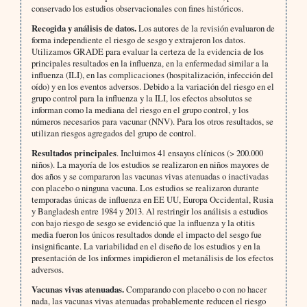
conservado los estudios observacionales con fines históricos.
Recogida y análisis de datos.
Los autores de la revisión evaluaron de
forma independiente el riesgo de sesgo y extrajeron los datos.
Utilizamos GRADE para evaluar la certeza de la evidencia de los
principales resultados en la influenza, en la enfermedad similar a la
influenza (ILI), en las complicaciones (hospitalización, infección del
oído) y en los eventos adversos. Debido a la variación del riesgo en el
grupo control para la influenza y la ILI, los efectos absolutos se
informan como la mediana del riesgo en el grupo control, y los
números necesarios para vacunar (NNV). Para los otros resultados, se
utilizan riesgos agregados del grupo de control.
Resultados principales
. Incluimos 41 ensayos clínicos (> 200.000
niños). La mayoría de los estudios se realizaron en niños mayores de
dos años y se compararon las vacunas vivas atenuadas o inactivadas
con placebo o ninguna vacuna. Los estudios se realizaron durante
temporadas únicas de influenza en EE UU, Europa Occidental, Rusia
y Bangladesh entre 1984 y 2013. Al restringir los análisis a estudios
con bajo riesgo de sesgo se evidenció que la influenza y la otitis
media fueron los únicos resultados donde el impacto del sesgo fue
insignificante. La variabilidad en el diseño de los estudios y en la
presentación de los informes impidieron el metanálisis de los efectos
adversos.
Vacunas vivas atenuadas.
Comparando con placebo o con no hacer
nada, las vacunas vivas atenuadas probablemente reducen el riesgo