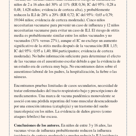
niños de 2 a 16 años del 30% al 11% (RR 0,36; IC del 95%: 0,28 a
0,48; 1.628 niños; evidencia de certeza alta), y probablemente
reducen la ILI de 28% a 20% (RR 0,72; IC del 95%: 0,65 a 0,79;
19.044 niños; evidencia de certeza moderada). Cinco niños
necesitarían vacunarse para prevenir un caso de influenza y 12 niños
necesitarían vacunarse para evitar un caso de ILI. El riesgo de otitis
media es probablemente similar entre los niños vacunados y no
vacunados (31% versus 27%), aunque el IC no excluye un aumento
significativo de la otitis media después de la vacunación (RR 1,15;
IC del 95%: 0,95 a 1,40; 884 participantes; evidencia de certeza
moderada). No hubo información suficiente para determinar el efecto
de las vacunas en el ausentismo escolar debido a que la evidencia de
un estudio era de certeza muy baja. No encontramos datos sobre el
ausentimso laboral de los padres, la hospitalización, la fiebre o las
náuseas.
Encontramos pruebas limitadas de casos secundarios, necesidad de
tratar enfermedades del tracto respiratorio bajo y prescripciones de
medicamentos. Una marca de vacuna pandémica monovalente se
asoció con una pérdida repentina del tono muscular desencadenado
por una emoción intensa (cataplejía) y un trastorno del sueño
(narcolepsia) en los niños. La evidencia de daños graves (como
ataques febriles) fue escasa.
Conclusiones de los autores.
En niños de entre 3 y 16 años, las
vacunas vivas de influenza probablemente reducen la influenza
(evidencia de certeza moderada) y pueden reducir la ILI (evidencia