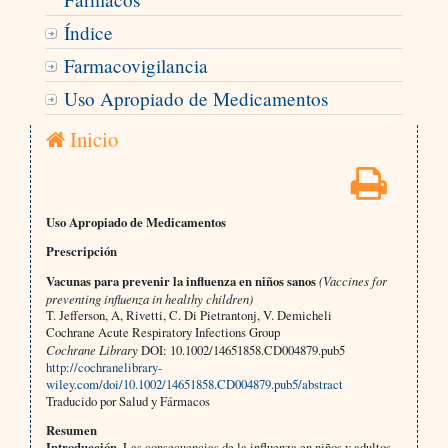
Índice
Farmacovigilancia
Uso Apropiado de Medicamentos
Inicio
Uso Apropiado de Medicamentos
Prescripción
Vacunas para prevenir la influenza en niños sanos
(Vaccines for
preventing influenza in healthy children)
T. Jefferson, A, Rivetti, C. Di Pietrantonj, V. Demicheli
Cochrane Acute Respiratory Infections Group
Cochrane Library
DOI: 10.1002/14651858.CD004879.pub5
http://cochranelibrary-
wiley.com/doi/10.1002/14651858.CD004879.pub5/abstract
Traducido por Salud y Fármacos
Resumen
Introducción
. Las consecuencias de la influenza en niños y adultos