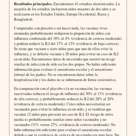
Resultados principales.
Encontramos 41 estudios aleatorizados. La
mayoría de los estudios incluyeron niños mayores de dos años y se
realizaron en los Estados Unidos, Europa Occidental, Rusia y
Bangladesh.
Comparadas con placebo o sin hacer nada, las vacunas vivas
atenuadas probablemente redujeron la proporción de niños con
influenza confirmada del 18% al 4% (evidencia de certeza moderada)
y podrían reducir la ILI del 17% al 12% (evidencia de baja certeza).
Se tiene que vacuanr a siete niños para que uno de ellos evite la
influenza, y se debería vacunar a 20 niños para evitar un caso de ILI
en un niño. Encontramos datos de un estudio que mostró un riesgo
similar de infección de oído en los dos grupos. No había suficiente
información para evaluar el ausentismo escolar y el ausentismo
laboral de los padres. No se encontraron datos sobre la
hospitalización y los daños no se informaron de forma sistemática.
En comparación con el placebo o la no vacunación, las vacunas
inactivadas reducen el riesgo de influenza del 30% al 11% (evidencia
de alta certeza), y probablemente reducen la ILI del 28% al 20%
(evidencia de certeza moderada). Cinco niños necesitarían ser
vacunados para evitar la influenza en un niño, y se tendrían que
vacunar 12 niños para prevenir un caso de ILI. El riesgo de otitis
media es probablemente similar entre niños vacunados y no
vacunados (31% versus 27%, evidencia de certeza moderada). No
hubo información suficiente para evaluar el ausentismo escolar
debido a que la evidencia de certeza de un estudio era muy baja. No