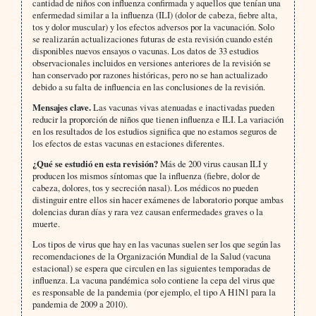
cantidad de niños con influenza confirmada y aquellos que tenían una
enfermedad similar a la influenza (ILI) (dolor de cabeza, fiebre alta,
tos y dolor muscular) y los efectos adversos por la vacunación. Solo
se realizarán actualizaciones futuras de esta revisión cuando estén
disponibles nuevos ensayos o vacunas. Los datos de 33 estudios
observacionales incluidos en versiones anteriores de la revisión se
han conservado por razones históricas, pero no se han actualizado
debido a su falta de influencia en las conclusiones de la revisión.
Mensajes clave.
Las vacunas vivas atenuadas e inactivadas pueden
reducir la proporción de niños que tienen influenza e ILI. La variación
en los resultados de los estudios significa que no estamos seguros de
los efectos de estas vacunas en estaciones diferentes.
¿Qué se estudió en esta revisión?
Más de 200 virus causan ILI y
producen los mismos síntomas que la influenza (fiebre, dolor de
cabeza, dolores, tos y secreción nasal). Los médicos no pueden
distinguir entre ellos sin hacer exámenes de laboratorio porque ambas
dolencias duran días y rara vez causan enfermedades graves o la
muerte.
Los tipos de virus que hay en las vacunas suelen ser los que según las
recomendaciones de la Organización Mundial de la Salud (vacuna
estacional) se espera que circulen en las siguientes temporadas de
influenza. La vacuna pandémica solo contiene la cepa del virus que
es responsable de la pandemia (por ejemplo, el tipo A H1N1 para la
pandemia de 2009 a 2010).