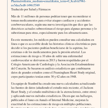
Pharmalot&utm_medium=email&utm_term=0_8cab1d7961-
ee5daa5ed8-149615549
Traducido por Salud y Fármacos
Más de 11 millones de personas podrían tener que reconsiderar si
toman medicamentos para evitar ataques cardíacos y accidentes
cerebrovasculares, según una nueva investigación que dice que las
directrices actuales sobreestiman el riesgo para algunas personas y lo
subestiman para otras, especialmente para los afroamericanos.
En este momento, los médicos pueden consultar una calculadora en
línea o que es accesible desde las historias clínicas electrónicas para
decidir si los pacientes podrían beneficiarse de la aspirina, las
estatinas o de los medicamentos para la presión arterial. Las
estimaciones de riesgo a 10 años de sufrir una enfermedad
cardiovascular se derivaron en 2013 y fueron respaldadas por el
Colegio Americano de Cardiología y la Asociación Estadounidense
del Corazón. Se basaron en análisis estadísticos que combinaron
datos de grandes estudios como el Framingham Heart Study original,
cuyos participantes tenían entre 30 y 62 años en 1948.
Un equipo de Stanford ha creado una nueva calculadora actualizando
las fuentes de datos (añadiendo el estudio más reciente, el Jackson
Heart Study, y el estudio multiétnico de la aterosclerosis, entre otros)
y aplicando nuevos métodos estadísticos. Dicen que sus hallazgos,
publicados el lunes en Annals of Internal Medicine, mejoran la
exactitud de las estimaciones de riesgo en múltiples poblaciones.