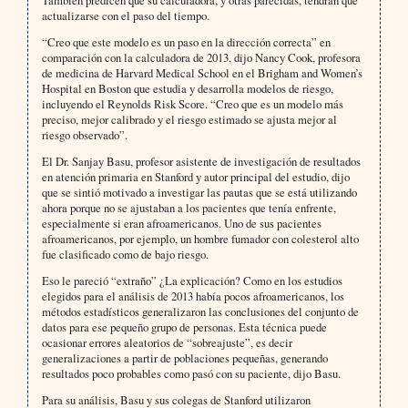
También predicen que su calculadora, y otras parecidas, tendrán que
actualizarse con el paso del tiempo.
“Creo que este modelo es un paso en la dirección correcta” en
comparación con la calculadora de 2013, dijo Nancy Cook, profesora
de medicina de Harvard Medical School en el Brigham and Women’s
Hospital en Boston que estudia y desarrolla modelos de riesgo,
incluyendo el Reynolds Risk Score. “Creo que es un modelo más
preciso, mejor calibrado y el riesgo estimado se ajusta mejor al
riesgo observado”.
El Dr. Sanjay Basu, profesor asistente de investigación de resultados
en atención primaria en Stanford y autor principal del estudio, dijo
que se sintió motivado a investigar las pautas que se está utilizando
ahora porque no se ajustaban a los pacientes que tenía enfrente,
especialmente si eran afroamericanos. Uno de sus pacientes
afroamericanos, por ejemplo, un hombre fumador con colesterol alto
fue clasificado como de bajo riesgo.
Eso le pareció “extraño” ¿La explicación? Como en los estudios
elegidos para el análisis de 2013 había pocos afroamericanos, los
métodos estadísticos generalizaron las conclusiones del conjunto de
datos para ese pequeño grupo de personas. Esta técnica puede
ocasionar errores aleatorios de “sobreajuste”, es decir
generalizaciones a partir de poblaciones pequeñas, generando
resultados poco probables como pasó con su paciente, dijo Basu.
Para su análisis, Basu y sus colegas de Stanford utilizaron