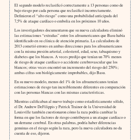
El segundo modelo reclasificó correctamente a 13 personas como de
bajo riesgo por cada persona que reclasificó incorrectamente.
Definieron el “alto riesgo” como una probabilidad anticipada del
7,5% de ataque cardíaco o embolia en los próximos 10 años.
Los investigadores documentaron que su nueva calculadora eliminó
las estimaciones “extrañas” entre los afroamericanos que Basu había
identificado en su clínica de atención primaria. La calculadora de
2013 cometió errores en ambas direcciones para los afroamericanos
con la misma presión arterial, colesterol, edad, sexo, tabaquismo y
diabetes que los blancos. A veces predijo que tenían un 70% menos
de riesgo de ataque cardíaco o accidente cerebrovascular que los
blancos; otras veces encontró un incremento del riesgo del 250%;
ambas cifras son biológicamente improbables, dijo Basu.
En su nuevo modelo, menos del 1% de los afroamericanos tenían
estimaciones de riesgo tan increíblemente diferentes en comparación
con las personas blancas con las mismas características.
Mientras calificaban al nuevo trabajo como estadísticamente sólido,
el Dr. Andrew DeFilippis y Patrick Trainor de la Universidad de
Louisville también cuestionaron cómo la raza podría cambiar la
forma en que los factores de riesgo contribuyen a un ataque cardíaco o
un derrame cerebral. En otras palabras, podría haber diferencias
genuinas en el riesgo según la raza, pero la nueva calculadora no da
cuenta de eso, dijeron.