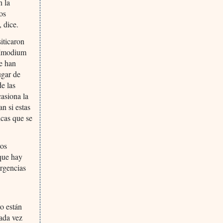
n la
os
 dice.
iticaron
n Imodium
se han
ugar de
de las
casiona la
an si estas
icas que se
vos
que hay
ergencias
o están
cada vez