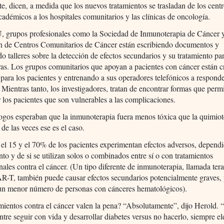
e, dicen, a medida que los nuevos tratamientos se trasladan de los cent
adémicos a los hospitales comunitarios y las clínicas de oncología.
 grupos profesionales como la Sociedad de Inmunoterapia de Cáncer y
n de Centros Comunitarios de Cáncer están escribiendo documentos y
o talleres sobre la detección de efectos secundarios y su tratamiento p
as. Los grupos comunitarios que apoyan a pacientes con cáncer están 
 para los pacientes y entrenando a sus operadores telefónicos a respond
 Mientras tanto, los investigadores, tratan de encontrar formas que perm
 los pacientes que son vulnerables a las complicaciones.
gos esperaban que la inmunoterapia fuera menos tóxica que la quimiot
 de las veces ese es el caso.
 el 15 y el 70% de los pacientes experimentan efectos adversos, depend
o y de si se utilizan solos o combinados entre sí o con tratamientos
ales contra el cáncer. (Un tipo diferente de inmunoterapia, llamada ter
R-T, también puede causar efectos secundarios potencialmente graves, 
n un menor número de personas con cánceres hematológicos).
mientos contra el cáncer valen la pena? “Absolutamente”, dijo Herold. “S
entre seguir con vida y desarrollar diabetes versus no hacerlo, siempre el