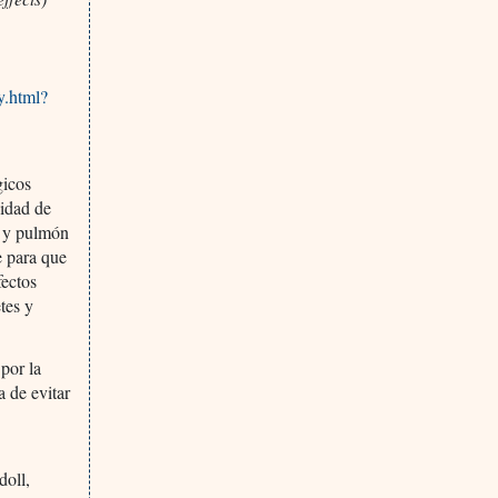
y.html?
gicos
nidad de
n y pulmón
ne para que
fectos
tes y
por la
a de evitar
doll,