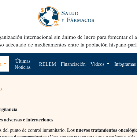
anización internacional sin ánimo de lucro para fomentar el 
uso adecuado de medicamentos entre la población hispano-parl
Últimas
os
RELEM
Financiación
Videos
Infogramas
Noticias
o
gilancia
s adversas e interacciones
Los nuevos tratamientos oncológic
s del punto de control inmunitario.
dversos desconcertantes
(New cancer treatments have perplexing side e