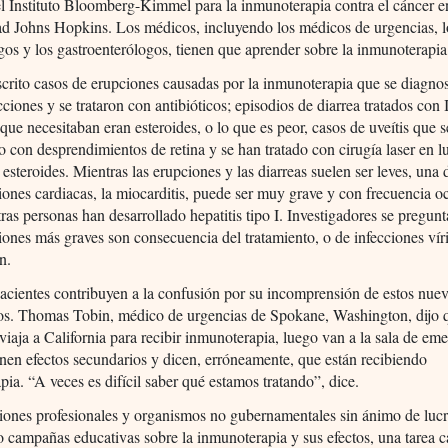
el Instituto Bloomberg-Kimmel para la inmunoterapia contra el cáncer e
ad Johns Hopkins. Los médicos, incluyendo los médicos de urgencias, l
os y los gastroenterólogos, tienen que aprender sobre la inmunoterapia,
crito casos de erupciones causadas por la inmunoterapia que se diagnos
ciones y se trataron con antibióticos; episodios de diarrea tratados co
que necesitaban eran esteroides, o lo que es peor, casos de uveítis que 
 con desprendimientos de retina y se han tratado con cirugía laser en l
e esteroides. Mientras las erupciones y las diarreas suelen ser leves, una 
ones cardiacas, la miocarditis, puede ser muy grave y con frecuencia o
ras personas han desarrollado hepatitis tipo I. Investigadores se pregunt
ones más graves son consecuencia del tratamiento, o de infecciones vír
n.
cientes contribuyen a la confusión por su incomprensión de estos nue
tos. Thomas Tobin, médico de urgencias de Spokane, Washington, dijo 
viaja a California para recibir inmunoterapia, luego van a la sala de em
nen efectos secundarios y dicen, erróneamente, que están recibiendo
pia. “A veces es difícil saber qué estamos tratando”, dice.
iones profesionales y organismos no gubernamentales sin ánimo de lucr
 campañas educativas sobre la inmunoterapia y sus efectos, una tarea 