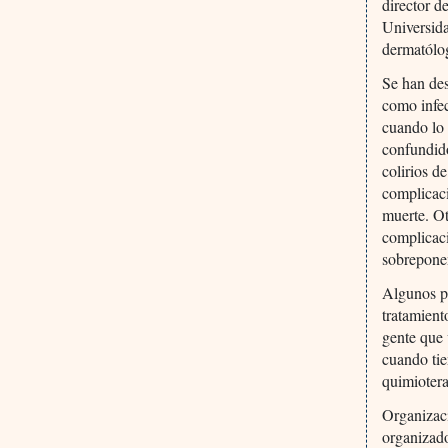
director d
Universid
dermatólog
Se han des
como infec
cuando lo 
confundido
colirios d
complicaci
muerte. Ot
complicaci
sobrepone
Algunos pa
tratamien
gente que 
cuando tie
quimiotera
Organizac
organizado