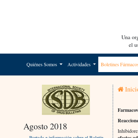
Una org
el 
Quiénes Somos
Actividades
Boletines Fármac
Inici
Farmacovi
Reaccione
Agosto 2018
Inhibidore
efectos a
Portada e información sobre el Boletín