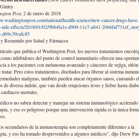
Ginley
ngton Post,
2 de enero de 2018
ww.washingtonpost.com/national/health-science/new-cancer-drugs-have-
g-side-effects/2018/01/02/9b84fa1e-d909-11e7-a841-2066faf731ef_stor
=.d69c39cafc85
 y Resumido por Salud y Fármacos
rtículo que publica el Washington Post, los nuevos tratamientos oncoló
como inhibidores del punto de control inmunitario ofrecen una oportu
cia a los pacientes con melanoma avanzado y cánceres de vejiga, riñó
de tratar. Pero estos tratamientos, diseñados para liberar al sistema inmu
fermedades malignas, también pueden atacar órganos sanos, causando e
s de diversa índole, que van desde erupciones leves y fiebre hasta diabe
cardíacos mortales.
dicos no saben detectar y manejar un sistema inmunológico acelerado 
pia, y eso es peligroso porque una intervención rápida es la única form
es.
os secundarios de la inmunoterapia son completamente diferentes a la
pia, y eso ha tomado desprevenidos a algunos médicos”, dijo Drew Par