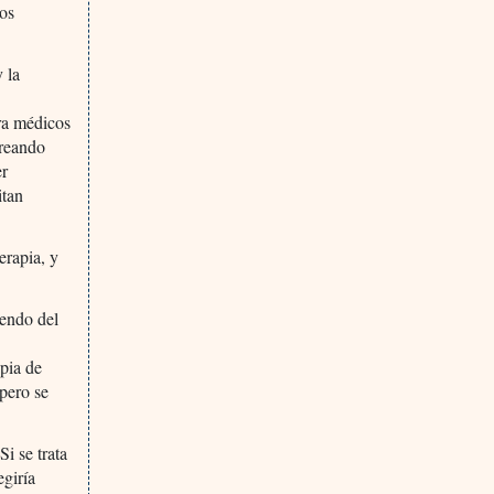
ros
 la
ara médicos
creando
er
itan
erapia, y
iendo del
apia de
pero se
i se trata
egiría