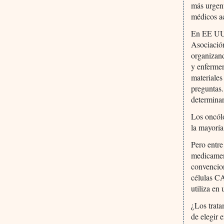
más urgent
médicos ac
En EE UU,
Asociació
organizand
y enfermer
materiales
preguntas.
determinar
Los oncólo
la mayoría
Pero entre
medicament
convencion
células CA
utiliza e
¿Los trata
de elegir 