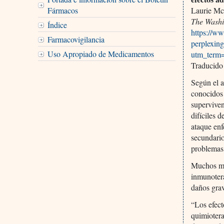
Fármacos
Laurie Mc
The Washi
Índice
https://w
Farmacovigilancia
perplexin
Uso Apropiado de Medicamentos
utm_term
Traducido
Según el a
conocidos 
superviven
difíciles 
ataque en
secundario
problemas 
Muchos mé
inmunotera
daños grav
“Los efect
quimiotera