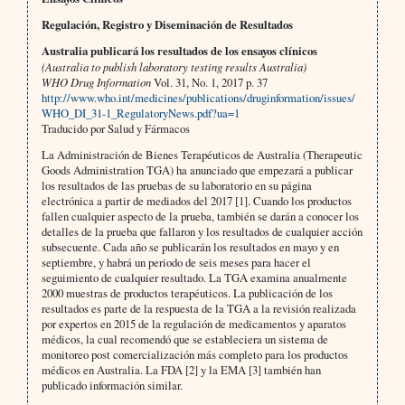
Regulación, Registro y Diseminación de Resultados
Australia publicará los resultados de los ensayos clínicos
(Australia to publish laboratory testing results Australia)
WHO Drug Information
Vol. 31, No. 1, 2017 p. 37
http://www.who.int/medicines/publications/druginformation/issues/
WHO_DI_31-1_RegulatoryNews.pdf?ua=1
Traducido por Salud y Fármacos
La Administración de Bienes Terapéuticos de Australia (Therapeutic
Goods Administration TGA) ha anunciado que empezará a publicar
los resultados de las pruebas de su laboratorio en su página
electrónica a partir de mediados del 2017 [1]. Cuando los productos
fallen cualquier aspecto de la prueba, también se darán a conocer los
detalles de la prueba que fallaron y los resultados de cualquier acción
subsecuente. Cada año se publicarán los resultados en mayo y en
septiembre, y habrá un periodo de seis meses para hacer el
seguimiento de cualquier resultado. La TGA examina anualmente
2000 muestras de productos terapéuticos. La publicación de los
resultados es parte de la respuesta de la TGA a la revisión realizada
por expertos en 2015 de la regulación de medicamentos y aparatos
médicos, la cual recomendó que se estableciera un sistema de
monitoreo post comercialización más completo para los productos
médicos en Australia. La FDA [2] y la EMA [3] también han
publicado información similar.