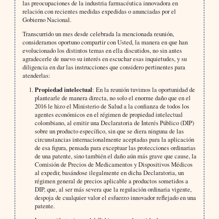
las preocupaciones de la industria farmacéutica innovadora en
relación con recientes medidas expedidas o anunciadas por el
Gobierno Nacional.
Transcurrido un mes desde celebrada la mencionada reunión,
consideramos oportuno compartir con Usted, la manera en que han
evolucionado los distintos temas en ella discutidos, no sin antes
agradecerle de nuevo su interés en escuchar esas inquietudes, y su
diligencia en dar las instrucciones que considero pertinentes para
atenderlas:
Propiedad intelectual
: En la reunión tuvimos la oportunidad de
plantearle de manera directa, no solo el enorme daño que en el
2016 le hizo el Ministerio de Salud a la confianza de todos los
agentes económicos en el régimen de propiedad intelectual
colombiano, al emitir una Declaratoria de Interés Público (DIP)
sobre un producto específico, sin que se diera ninguna de las
circunstancias internacionalmente aceptadas para la aplicación
de esa figura, pensada para exceptuar las protecciones ordinarias
de una patente, sino también el daño aún más grave que cause, la
Comisión de Precios de Medicamentos y Dispositivos Médicos
al expedir, basándose ilegalmente en dicha Declaratoria, un
régimen general de precios aplicable a productos sometidos a
DIP, que, al ser más severa que la regulación ordinaria vigente,
despoja de cualquier valor el esfuerzo innovador reflejado en una
patente.