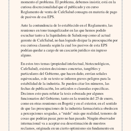
momento el problema. El problema, debemos insistir, está en la
curiosa discrecionalidad que el publicado y en curso
Reglamento de venta de CafeSalud consagra en materia de pago
de pasivos de esa EPS.
Ante la contundencia de lo establecido en el Reglamento, las
reuniones en tono tranquilizador en las que hemos podido
escuchar tanto a la liquidadora de Saludcoop como al actual
gerente de CafeSalud, no han logrado disipar la preocupaci6n por
esa curiosa clausula según la cual los pasivos de esta EPS
podrían quedar a cargo de un cascarón jurídico sin ingreso
alguno.
En estos tres temas (propiedad intelectual, biotecnológicos,
CafeSalud), existen decisiones concretas, tangibles y
particulares del Gobierno, que hacen daño, envían señales
equivocadas, o de su texto se infieren graves peligros para la
estabilidad de la industria. Se pueden citar los números, las
fechas de publicaci6n, los artículos o clausulas específicas.
Decimos esto para refutar la tesis esbozada por algunos
funcionarios del Gobierno, tanto en la reunión del 25 de enero,
como en otras reuniones en Bogotá y en el exterior, en el sentido
de que las preocupaciones de la industria farmacéutica obedecen
a percepciones sesgadas, a “ruido” más que realidad, temores de
cosas que podrían pasar, pero no han pasado. Ningún observador
internacional va a aceptar esa desestimación de nuestros
reclamos, originada en un cierto optimismo sin fundamento en