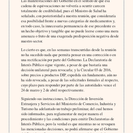
Las manifestaciones del Gobierno en el sentido de que esa
cadena de equivocaciones no volvería a ocurrir carecen
totalmente de credibilidad, pues el Ministro de Salud ha
señalado, con posterioridad a nuestra reunión, que consideraría
esa posibilidad frente a nuevas categorías de medicamentos y,
en todo caso, la innecesaria permanencia de ese precedente es
un hecho objetivo y tangible que no puede leerse como una mera
amenaza o fruto de una exagerada predisposición negativa desde
nuestro sector.
Lo cierto es que, en las semanas transcurridas desde la reunión
no ha sucedido nada que permita pensar en una corrección o en
una rectificación por parte del Gobierno. La Declaratoria de
Interés Público sigue vigente, a pesar de que bastaría una
decisión unilateral para revocarla; y la Circular 03 de 2016,
sobre precios a productos DIP, expedida sin fundamento, aún no
ha sido revocada, a pesar de las solicitudes formales al respecto,
cuyo plazo para responder por parte de las autoridades vence el
24 de marzo y 2 de abril respectivamente.
Siguiendo sus instrucciones, la Dirección de Inversión
Extranjera y Servicios del Ministerio de Comercio, Industria y
Turismo ha adelantado un trabajo preliminar, del cual hemos
sido informados, para reglamentar de mejor manera el
procedimiento y las condiciones para emitir Declaratorias de
Interés Público, pero la verdad es que mientras no se revoquen
las mencionadas decisiones, no podrá afirmarse que el Gobierno