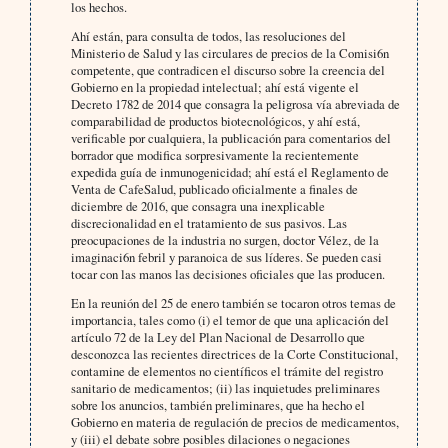
los hechos.
Ahí están, para consulta de todos, las resoluciones del
Ministerio de Salud y las circulares de precios de la Comisi6n
competente, que contradicen el discurso sobre la creencia del
Gobierno en la propiedad intelectual; ahí está vigente el
Decreto 1782 de 2014 que consagra la peligrosa vía abreviada de
comparabilidad de productos biotecnológicos, y ahí está,
verificable por cualquiera, la publicación para comentarios del
borrador que modifica sorpresivamente la recientemente
expedida guía de inmunogenicidad; ahí está el Reglamento de
Venta de CafeSalud, publicado oficialmente a finales de
diciembre de 2016, que consagra una inexplicable
discrecionalidad en el tratamiento de sus pasivos. Las
preocupaciones de la industria no surgen, doctor Vélez, de la
imaginaci6n febril y paranoica de sus líderes. Se pueden casi
tocar con las manos las decisiones oficiales que las producen.
En la reunión del 25 de enero también se tocaron otros temas de
importancia, tales como (i) el temor de que una aplicación del
artículo 72 de la Ley del Plan Nacional de Desarrollo que
desconozca las recientes directrices de la Corte Constitucional,
contamine de elementos no científicos el trámite del registro
sanitario de medicamentos; (ii) las inquietudes preliminares
sobre los anuncios, también preliminares, que ha hecho el
Gobierno en materia de regulación de precios de medicamentos,
y (iii) el debate sobre posibles dilaciones o negaciones