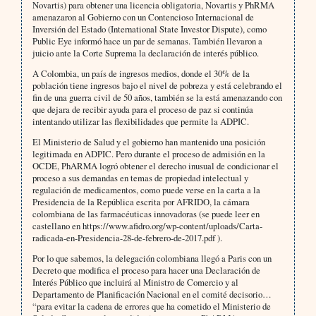
Novartis) para obtener una licencia obligatoria, Novartis y PhRMA
amenazaron al Gobierno con un Contencioso Internacional de
Inversión del Estado (International State Investor Dispute), como
Public Eye informó hace un par de semanas. También llevaron a
juicio ante la Corte Suprema la declaración de interés público.
A Colombia, un país de ingresos medios, donde el 30% de la
población tiene ingresos bajo el nivel de pobreza y está celebrando el
fin de una guerra civil de 50 años, también se la está amenazando con
que dejara de recibir ayuda para el proceso de paz si continúa
intentando utilizar las flexibilidades que permite la ADPIC.
El Ministerio de Salud y el gobierno han mantenido una posición
legitimada en ADPIC. Pero durante el proceso de admisión en la
OCDE, PhARMA logró obtener el derecho inusual de condicionar el
proceso a sus demandas en temas de propiedad intelectual y
regulación de medicamentos, como puede verse en la carta a la
Presidencia de la República escrita por AFRIDO, la cámara
colombiana de las farmacéuticas innovadoras (se puede leer en
castellano en https://www.afidro.org/wp-content/uploads/Carta-
radicada-en-Presidencia-28-de-febrero-de-2017.pdf ).
Por lo que sabemos, la delegación colombiana llegó a Paris con un
Decreto que modifica el proceso para hacer una Declaración de
Interés Público que incluirá al Ministro de Comercio y al
Departamento de Planificación Nacional en el comité decisorio…
“para evitar la cadena de errores que ha cometido el Ministerio de