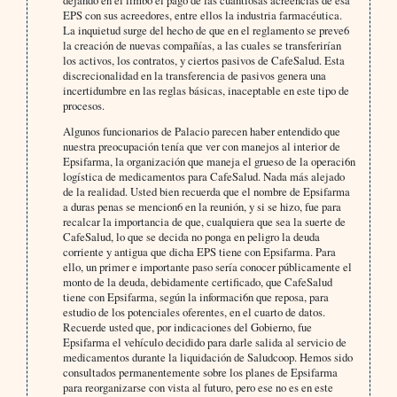
dejando en el limbo el pago de las cuantiosas acreencias de esa
EPS con sus acreedores, entre ellos la industria farmacéutica.
La inquietud surge del hecho de que en el reglamento se preve6
la creación de nuevas compañías, a las cuales se transferirían
los activos, los contratos, y ciertos pasivos de CafeSalud. Esta
discrecionalidad en la transferencia de pasivos genera una
incertidumbre en las reglas básicas, inaceptable en este tipo de
procesos.
Algunos funcionarios de Palacio parecen haber entendido que
nuestra preocupación tenía que ver con manejos al interior de
Epsifarma, la organización que maneja el grueso de la operaci6n
logística de medicamentos para CafeSalud. Nada más alejado
de la realidad. Usted bien recuerda que el nombre de Epsifarma
a duras penas se mencion6 en la reunión, y si se hizo, fue para
recalcar la importancia de que, cualquiera que sea la suerte de
CafeSalud, lo que se decida no ponga en peligro la deuda
corriente y antigua que dicha EPS tiene con Epsifarma. Para
ello, un primer e importante paso sería conocer públicamente el
monto de la deuda, debidamente certificado, que CafeSalud
tiene con Epsifarma, según la informaci6n que reposa, para
estudio de los potenciales oferentes, en el cuarto de datos.
Recuerde usted que, por indicaciones del Gobierno, fue
Epsifarma el vehículo decidido para darle salida al servicio de
medicamentos durante la liquidación de Saludcoop. Hemos sido
consultados permanentemente sobre los planes de Epsifarma
para reorganizarse con vista al futuro, pero ese no es en este