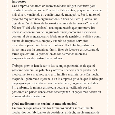
impuestos
Una empresa con fines de lucro no tendría ningún incentivo para
transferir sus derechos de PI a varios fabricantes, ya que podría ganar
más dinero vendiendo en condiciones de monopolio. Por lo tanto, el
proyecto requiere una organización sin fines de lucro. ¿Podría una
organización sin fines de lucro estar exenta de impuestos? Bajo el
501 (c) (6) del código fiscal, una organización que promueve los
intereses económicos de un grupo definido, como una asociación
comercial de aseguradores o fabricantes de genéricos, califica como
exenta de impuestos siempre y cuando no provea servicios
específicos para miembros particulares. Por lo tanto, podría ser
importante que la organización sin fines de lucro se estructurara de
forma que evitara la promoción de los estrechos intereses
empresariales de ciertos financiadores.
Trabajos previos han descrito las ventajas potenciales de que el
gobierno compre las patentes y ofrezca licencias para producir el
medicamento a muchos, pero esto implica una intervención mucho
mayor del gobierno e injerencia en la empresa privada que la idea que
propongo aquí: específicas, sin fines de lucro, no gubernamentales.
Sin embargo, la misma estrategia podría ser utilizada por los
gobiernos en países donde estos desempeñan un papel más activo en
el mercado farmacéutico.
¿Qué medicamentos serían los más adecuados?
Un primer requisito es que los fármacos puedan ser fácilmente
producidos por fabricantes de genéricos, es decir, medicamentos de