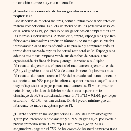
innovación merece mayor consideración.
¿Cuánto financiamiento de las aseguradoras u otros se
requeriría?
Esto depende de muchos factores, como el número de fabricantes de
marcas competidoras, la cuota de mercado de los genéricos después
de la venta de la PI, y el precio de los genéricos en comparación con
las marcas supervivientes. A modo de ejemplo, supongamos que tres
fabricantes innovadores producen fármacos de marca que se pueden
intercambiar, cada uno vendiendo a un precio p y comprendiendo un
tercio de un mercado cuyo valor actual neto total es M. Supongamos
además que si una empresa vende sus derechos de patente a una
organización sin fines de lucro y otorga licencias a múltiples
fabricantes de genéricos, el precio del medicamento genérico es de
0,2 p y el genérico toma el 80% de cuota de mercado; los restantes
fabricantes de marcas (con un 10 % del mercado cada uno) aumentan
su precio en un 50% porque los clientes que retienen son aquellos con
mayor disposición a pagar por sus medicamentos. El valor presente
neto del negocio de cada fabricante de marca superviviente
disminuye de M/3 a aproximadamente 0,1*1,5*M = 0,15M, por lo que
esta cifra—0,15M—es una estimación del precio mínimo que un
fabricante de marca aceptaría por su PI.
¿Cuánto ahorrarían las aseguradoras? El 20% del mercado pagaría
1,5* p por unidad de medicamento y el 80% pagaría 0,2p, por lo que el
precio promedio sería 0,2 *1,5*p + 0,8*0,2*p = 0,46*p. Si las
aseguradoras pagaran el 75% de los costos de los medicamentos (tasa