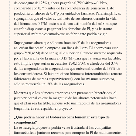
de coaseguro del 25%), ahora pagarían 0,75*0,46*p = 0,35*p,
comparado con 0,7*p antes de la competencia de genéricos. Esto
produciría un ahorro de 0,4*p por unidad de fármaco. Para simplificar,
supongamos que el valor actual neto de sus ahorros durante la vida
del fármaco es 0,4*M; esto nos da una estimación del máximo que
estarían dispuestos a pagar por los derechos de PI, y es bastante
superior al mínimo estimado que un fabricante podría exigir.
Supongamos ahora que sólo una fracción Y de las aseguradoras
acuerdan financiar la empresa sin fines de lucro. El ahorro para este
grupo (Y*0,4*M) debe ser igual o superior al precio mínimo requerido
por el fabricante de la marca (0,15*M) para que la venta sea factible;
esto implica que serían necesarios Y>0,15/0,4, o alrededor del 37%
de las aseguradoras (o aseguradoras que cubren alrededor del 37% de
los consumidores). Si hubiera cinco fármacos intercambiables (cuatro
fabricantes de marcas supervivientes), con los mismos supuestos,
sólo se requeriría un 19% de las aseguradoras.
Mientras que los números anteriores son puramente hipotéticos, el
punto principal es que la magnitud de los ahorros potenciales hace
que el plan sea factible, aunque sólo una fracción de las aseguradoras
tenga interés en respaldar el proyecto.
¿Qué podría hacer el Gobierno para fomentar este tipo de
competencia?
La estrategia propuesta podría verse frustrada si las compañías
farmacéuticas juntasen recursos para comprar la PI de medicamentos