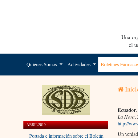
Una org
el 
Quiénes Somos
Actividades
Boletines Fármac
Inici
Ecuador
.
La Hora
,
http://ww
ABRIL 2010
Un verdade
Portada e información sobre el Boletín