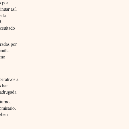
s por
inuar así,
r la
d,
esultado
.
radas por
emilla
umo
perativos a
s han
madrugada.
turno,
omisario,
deben