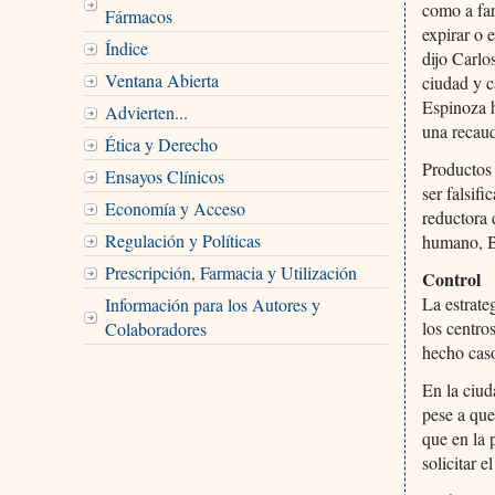
como a far
Fármacos
expirar o 
Índice
dijo Carlo
Ventana Abierta
ciudad y c
Espinoza 
Advierten...
una recau
Ética y Derecho
Productos
Ensayos Clínicos
ser falsifi
Economía y Acceso
reductora 
Regulación y Políticas
humano, B
Prescripción, Farmacia y Utilización
Control
La estrate
Información para los Autores y
los centro
Colaboradores
hecho caso
En la ciud
pese a que
que en la 
solicitar e