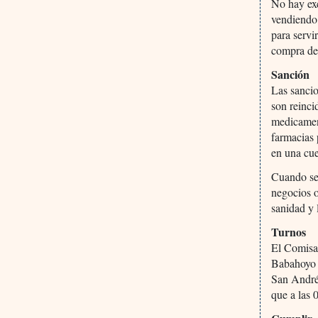
No hay exc
vendiendo,
para servi
compra de 
Sanción
Las sancio
son reinci
medicament
farmacias 
en una cue
Cuando se 
negocios o
sanidad y 
Turnos
El Comisar
Babahoyo 
San André
que a las 