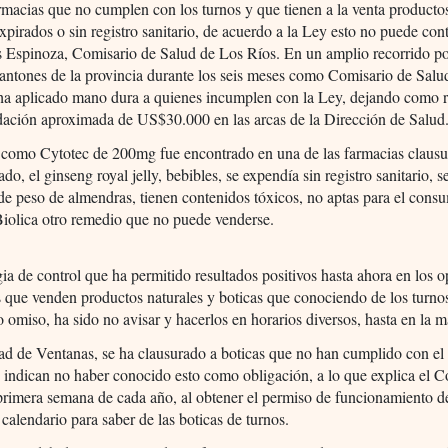
macias que no cumplen con los turnos y que tienen a la venta producto
expirados o sin registro sanitario, de acuerdo a la Ley esto no puede cont
s Espinoza, Comisario de Salud de Los Ríos. En un amplio recorrido po
antones de la provincia durante los seis meses como Comisario de Salu
ha aplicado mano dura a quienes incumplen con la Ley, dejando como r
dación aproximada de US$30.000 en las arcas de la Dirección de Salud
 como Cytotec de 200mg fue encontrado en una de las farmacias clausu
cado, el ginseng royal jelly, bebibles, se expendía sin registro sanitario, s
de peso de almendras, tienen contenidos tóxicos, no aptas para el cons
iolica otro remedio que no puede venderse.
gia de control que ha permitido resultados positivos hasta ahora en los o
s que venden productos naturales y boticas que conociendo de los turno
 omiso, ha sido no avisar y hacerlos en horarios diversos, hasta en la 
ad de Ventanas, se ha clausurado a boticas que no han cumplido con el 
 indican no haber conocido esto como obligación, a lo que explica el C
primera semana de cada año, al obtener el permiso de funcionamiento 
l calendario para saber de las boticas de turnos.