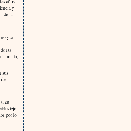
dos años
iencia y
n de la
rno y si
de las
 la multa,
r sus
s de
ia, en
ebloviejo
os por lo