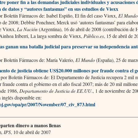
re poner fin a las demandas judiciales individuales y acusaciones 
n de datos y “autores fantasmas” en sus estudios de Vioxx
r Boletín Fármacos de: Isabel Espiño, El fin del caso Vioxx,
El Mundo
o de 2008; Debbie Ponchner, Merck usó ‘autores fantasmas’ para elabo
de Vioxx,
La Nación
(Argentina), 16 de abril de 2008 (contribución de
Ainhoa Iriberri, La larga sombra de Vioxx,
Público.es
, 15 de abril de 2
tas ganan una batalla judicial para preservar su independencia ant
or Boletín Fármacos de: María Valerio,
El Mundo
(España), 25 de marz
nto de justicia obtiene US$20.000 millones por fraude contra el 
por Boletín Fármacos de: El Departamento de Justicia recupera 2 mil m
r fraude contra el gobierno en el año fiscal 2007; más de 20 mil millone
esde 1986,
Departamento de Justicia de EE.UU
., 1 de noviembre de 20
 inglés disponible en:
j.gov/opa/pr/2007/November/07_civ_873.html
________________________________________________________
parten dinero a manos llenas
m,
IPS
, 10 de abril de 2007