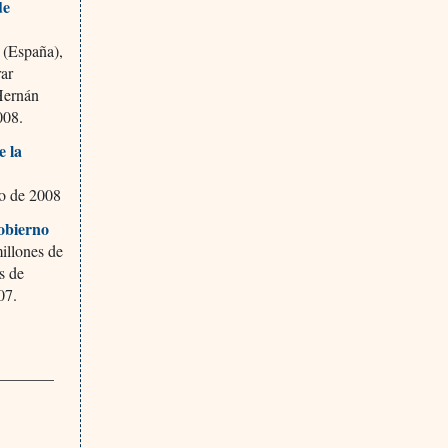
de
(España),
rar
 Hernán
008.
e la
o de 2008
gobierno
illones de
s de
07.
_______