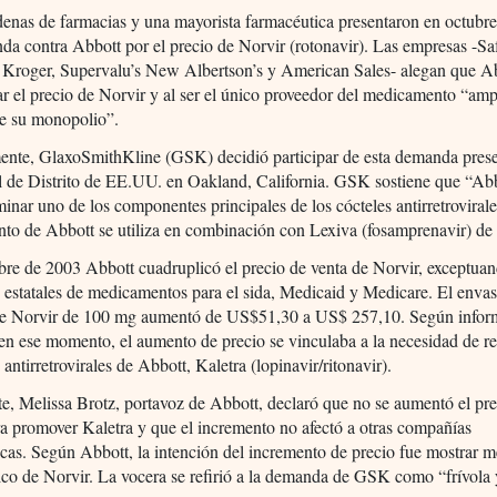
enas de farmacias y una mayorista farmacéutica presentaron en octubr
a contra Abbott por el precio de Norvir (rotonavir). Las empresas -S
 Kroger, Supervalu’s New Albertson’s y American Sales- alegan que Ab
r el precio de Norvir y al ser el único proveedor del medicamento “amp
te su monopolio”.
ente, GlaxoSmithKline (GSK) decidió participar de esta demanda pres
l de Distrito de EE.UU. en Oakland, California. GSK sostiene que “Ab
minar uno de los componentes principales de los cócteles antirretrovirale
to de Abbott se utiliza en combinación con Lexiva (fosamprenavir) d
re de 2003 Abbott cuadruplicó el precio de venta de Norvir, exceptuan
estatales de medicamentos para el sida, Medicaid y Medicare. El enva
de Norvir de 100 mg aumentó de US$51,30 a US$ 257,10. Según infor
en ese momento, el aumento de precio se vinculaba a la necesidad de r
 antirretrovirales de Abbott, Kaletra (lopinavir/ritonavir).
te, Melissa Brotz, portavoz de Abbott, declaró que no se aumentó el pr
a promover Kaletra y que el incremento no afectó a otras compañías
cas. Según Abbott, la intención del incremento de precio fue mostrar m
co de Norvir. La vocera se refirió a la demanda de GSK como “frívola 