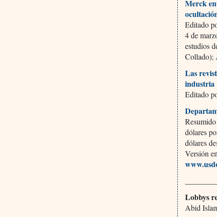
Merck ent
ocultació
Editado po
4 de marz
estudios 
Collado); 
Las revis
industria
Editado p
Departame
Resumido 
dólares po
dólares d
Versión en
www.usdo
________
Lobbys re
Abid Isla