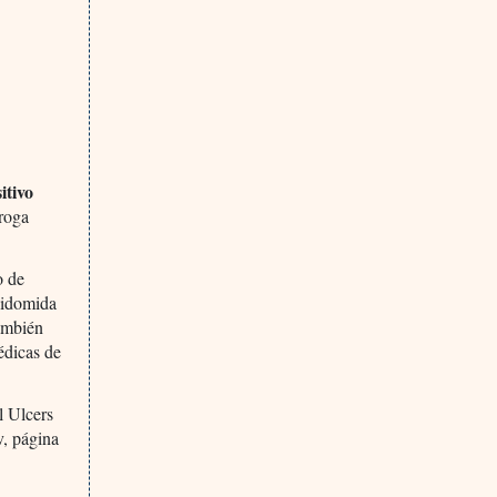
itivo
roga
o de
lidomida
también
édicas de
l Ulcers
v, página