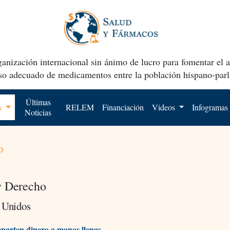
anización internacional sin ánimo de lucro para fomentar el 
uso adecuado de medicamentos entre la población hispano-parl
Últimas
os
RELEM
Financiación
Videos
Infogramas
Noticias
o
y Derecho
 Unidos
parten dinero a manos llenas