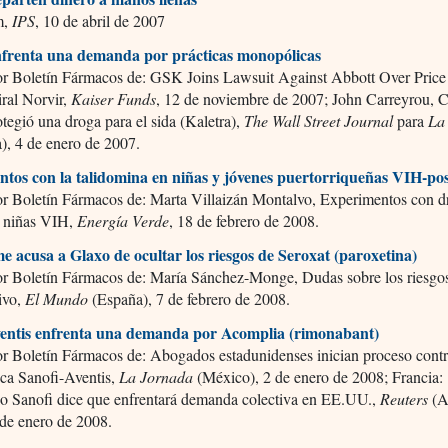
m,
IPS
, 10 de abril de 2007
nfrenta una demanda por prácticas monopólicas
or Boletín Fármacos de: GSK Joins Lawsuit Against Abbott Over Price
iral Norvir,
Kaiser Funds
, 12 de noviembre de 2007; John Carreyrou,
tegió una droga para el sida (Kaletra),
The Wall Street Journal
para
La
), 4 de enero de 2007.
tos con la talidomina en niñas y jóvenes puertorriqueñas VIH-pos
or Boletín Fármacos de: Marta Villaizán Montalvo, Experimentos con d
n niñas VIH,
Energía Verde
, 18 de febrero de 2008.
e acusa a Glaxo de ocultar los riesgos de Seroxat (paroxetina)
or Boletín Fármacos de: María Sánchez-Monge, Dudas sobre los riesgo
ivo,
El Mundo
(España), 7 de febrero de 2008.
ventis enfrenta una demanda por Acomplia (rimonabant)
or Boletín Fármacos de: Abogados estadunidenses inician proceso cont
ica Sanofi-Aventis,
La Jornada
(México), 2 de enero de 2008; Francia:
io Sanofi dice que enfrentará demanda colectiva en EE.UU.,
Reuters
(A
 de enero de 2008.