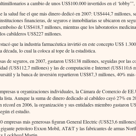
ltimillonarios a cambio de unos US$100.000 invertidos en el ‘lobby’”,
de la salud fue el que más dinero dedicó en 2007: US$444,7 millones, s
nstituciones financieras, de seguros e inmobiliarias se ubicaron en segu
sembolso de US$418,7 millones, mientras que los laboratorios medicina
 los cabilderos US$227 millones.
tacó que la industria farmacéutica invirtió en este concepto US$ 1.300
a década, lo cual la coloca al tope de la estadística.
sas de seguros, en 2007, gastaron US$138 millones, seguidas por las 
cidad (US$112,7 millones) y las de computación e Internet (US$110,6 m
bursátil y la banca de inversión repartieron US$87,3 millones, 40% más
 empresas u organizaciones individuales, la Cámara de Comercio de EE.
 la lista. Aunque la suma de dinero dedicado al cabildeo cayó 27% en 20
un récord en 2006, la organización y sus entidades miembro gastaron U
según el estudio.
20 empresas más generosas figuran General Electric (US$23,6 millones
l gigante petrolero Exxon Mobil, AT&T y las fabricantes de armas Nort
y Lockheed Martin.