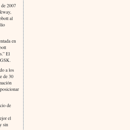
e de 2007
afeway,
bott al
lio
entada en
bott
s.” El
e GSK.
do a los
se de 30
mación
eposicionar
ecio de
ejor el
y sin