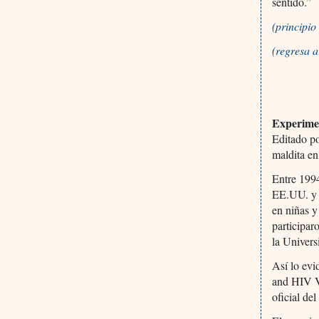
sentido.”
(principi
(regresa 
Experimen
Editado p
maldita e
Entre 1994
EE.UU. y 
en niñas y
participar
la Univers
Así lo evi
and HIV Vi
oficial del