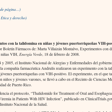
o de página…)
a
tica y derecho)
É
tos con la talidomina en niñas y jóvenes puertorriqueñas VIH-pos
or Boletín Fármacos de: Marta Villaizán Montalvo, Experimentos con d
n niñas VIH,
Energía Verde
, 18 de febrero de 2008.
 y 2005, el Instituto Nacional de Alergias y Enfermedades del gobiern
la compañía farmacéutica Andrulis realizaron un experimento con la ta
 jóvenes puertorriqueñas con VIH-positivo. El experimento, en el que 
on niños y jóvenes varones, se llevó a cabo en el Recinto de Ciencias M
idad de Puerto Rico.
dencia el protocolo, “Thalidomide for Treatment of Oral and Esophagea
remia in Patients With HIV Infection”, publicado en ClinicalTrials.go
 Instituto Nacional de la Salud.