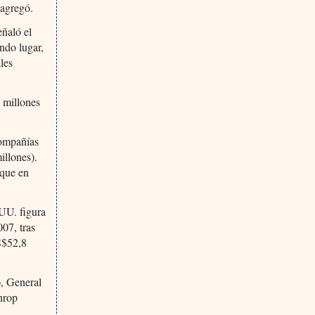
 agregó.
eñaló el
ndo lugar,
les
 millones
compañías
illones).
 que en
UU. figura
07, tras
S$52,8
), General
hrop