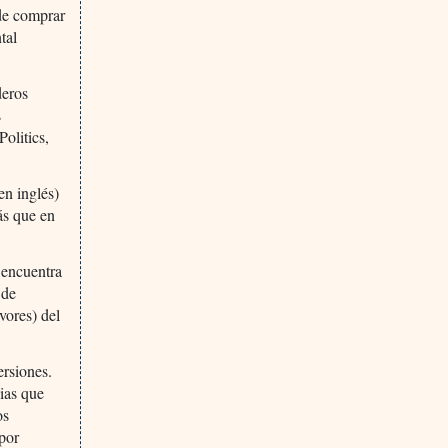
ede comprar
tal
deros
s
olitics,
en inglés)
ás que en
 encuentra
 de
vores) del
ersiones.
ias que
os
 por