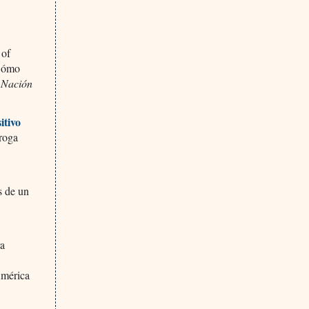
 of
 Cómo
 Nación
itivo
roga
s de un
ra
mérica