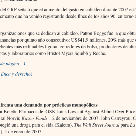
 del CRP señaló que el aumento del gasto en cabildeo durante 2007 está
remento que ha venido registrando desde fines de los años 90, en torno
organizaciones que se dedican al cabildeo, Patton Boggs fue la que obt
anancias por quinto año consecutivo: US$41,9 millones, 20% más que 
clientes más redituables figuran corredores de bolsa, productores de ali
otas y laboratorios como Bristol-Myers Squibb y Roche.
o de página…)
a
tica y derecho)
É
nfrenta una demanda por prácticas monopólicas
or Boletín Fármacos de: GSK Joins Lawsuit Against Abbott Over Price
iral Norvir,
Kaiser Funds
, 12 de noviembre de 2007; John Carreyrou,
tegió una droga para el sida (Kaletra),
The Wall Street Journal
para
La
), 4 de enero de 2007.