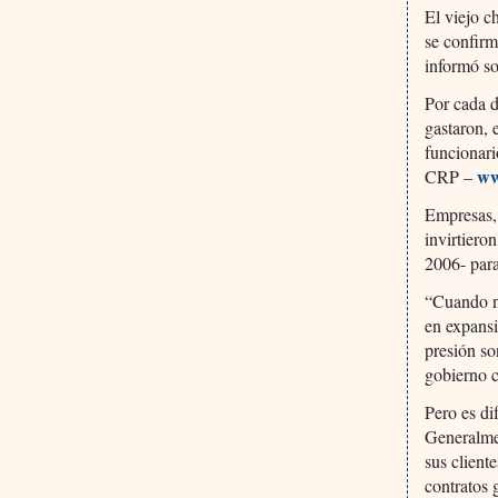
El viejo c
se confir
informó so
Por cada d
gastaron, 
funcionari
ww
CRP –
Empresas, 
invirtiero
2006- para
“Cuando nu
en expansi
presión so
gobierno c
Pero es di
Generalme
sus client
contratos 