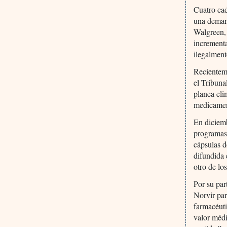
Cuatro cad
una demand
Walgreen,
incrementa
ilegalmen
Recientem
el Tribuna
planea eli
medicamen
En diciemb
programas 
cápsulas 
difundida 
otro de los
Por su par
Norvir par
farmacéuti
valor médi