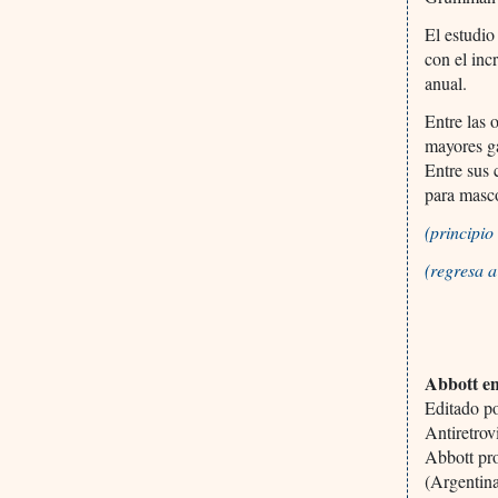
El estudio
con el inc
anual.
Entre las 
mayores g
Entre sus 
para masc
(principi
(regresa 
Abbott e
Editado p
Antiretrov
Abbott pro
(Argentina