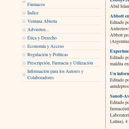
Fármacos
Abid Isla
Índice
Abbott e
Ventana Abierta
Editado p
Antiretrov
Advierten...
Abbott pro
Ética y Derecho
(Argentina
Economía y Acceso
Experimen
Regulación y Políticas
Editado p
Prescripción, Farmacia y Utilización
maldita e
Información para los Autores y
Un inform
Colaboradores
Editado p
antidepres
Sanofi-A
Editado p
farmacéut
Laborator
Latina), 4