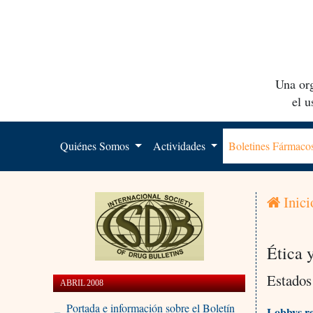
Una org
el 
Quiénes Somos
Actividades
Boletines Fármac
Inici
Ética 
Estados
ABRIL 2008
Portada e información sobre el Boletín
Lobbys re