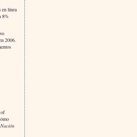
 en línea
 a 8%
uvo
en 2006.
mentos
 of
 Cómo
 Nación