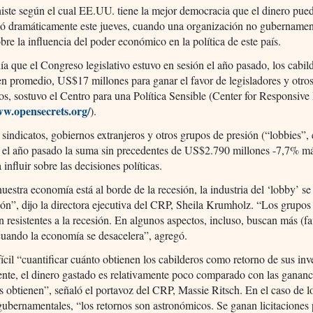
histe según el cual EE.UU. tiene la mejor democracia que el dinero pu
mó dramáticamente este jueves, cuando una organización no gubernamen
bre la influencia del poder económico en la política de este país.
ía que el Congreso legislativo estuvo en sesión el año pasado, los cabil
en promedio, US$17 millones para ganar el favor de legisladores y otro
os, sostuvo el Centro para una Política Sensible (Center for Responsive P
w.opensecrets.org/
).
sindicatos, gobiernos extranjeros y otros grupos de presión (“lobbies”, 
n el año pasado la suma sin precedentes de US$2.790 millones -7,7% m
 influir sobre las decisiones políticas.
estra economía está al borde de la recesión, la industria del ‘lobby’ se
ón”, dijo la directora ejecutiva del CRP, Sheila Krumholz. “Los grupos
n resistentes a la recesión. En algunos aspectos, incluso, buscan más (fa
uando la economía se desacelera”, agregó.
fícil “cuantificar cuánto obtienen los cabilderos como retorno de sus inv
nte, el dinero gastado es relativamente poco comparado con las gananc
es obtienen”, señaló el portavoz del CRP, Massie Ritsch. En el caso de l
gubernamentales, “los retornos son astronómicos. Se ganan licitaciones