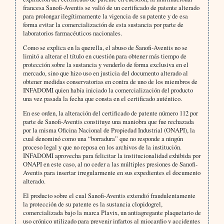
francesa Sanofi-Aventis se valió de un certificado de patente alterado
para prolongar ilegítimamente la vigencia de su patente y de esa
forma evitar la comercialización de esta sustancia por parte de
laboratorios farmacéuticos nacionales.
Como se explica en la querella, el abuso de Sanofi-Aventis no se
limitó a alterar el título en cuestión para obtener más tiempo de
protección sobre la sustancia y venderlo de forma exclusiva en el
mercado, sino que hizo uso en justicia del documento alterado al
obtener medidas conservatorias en contra de uno de los miembros de
INFADOMI quien había iniciado la comercialización del producto
una vez pasada la fecha que consta en el certificado auténtico.
En ese orden, la alteración del certificado de patente número 112 por
parte de Sanofi-Aventis constituye una maniobra que fue rechazada
por la misma Oficina Nacional de Propiedad Industrial (ONAPI), la
cual denominó como una “borradura” que no responde a ningún
proceso legal y que no reposa en los archivos de la institución.
INFADOMI aprovecha para felicitar la institucionalidad exhibida por
ONAPI en este caso, al no ceder a las múltiples presiones de Sanofi-
Aventis para insertar irregularmente en sus expedientes el documento
alterado.
El producto sobre el cual Sanofi-Aventis extendió fraudulentamente
la protección de su patente es la sustancia clopidogrel,
comercializada bajo la marca Plavix, un antiagregante plaquetario de
uso crónico utilizado para prevenir infartos al miocardio y accidentes