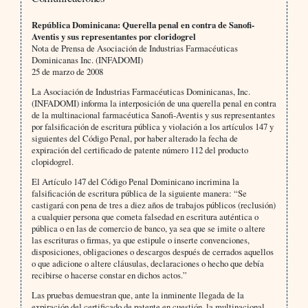
República Dominicana: Querella penal en contra de Sanofi-
Aventis y sus representantes por cloridogrel
Nota de Prensa de Asociación de Industrias Farmacéuticas
Dominicanas Inc. (INFADOMI)
25 de marzo de 2008
La Asociación de Industrias Farmacéuticas Dominicanas, Inc.
(INFADOMI) informa la interposición de una querella penal en contra
de la multinacional farmacéutica Sanofi-Aventis y sus representantes
por falsificación de escritura pública y violación a los artículos 147 y
siguientes del Código Penal, por haber alterado la fecha de
expiración del certificado de patente número 112 del producto
clopidogrel.
El Artículo 147 del Código Penal Dominicano incrimina la
falsificación de escritura pública de la siguiente manera: “Se
castigará con pena de tres a diez años de trabajos públicos (reclusión)
a cualquier persona que cometa falsedad en escritura auténtica o
pública o en las de comercio de banco, ya sea que se imite o altere
las escrituras o firmas, ya que estipule o inserte convenciones,
disposiciones, obligaciones o descargos después de cerrados aquellos
o que adicione o altere cláusulas, declaraciones o hecho que debía
recibirse o hacerse constar en dichos actos.”
Las pruebas demuestran que, ante la inminente llegada de la
expiración del certificado de patente en cuestión, la multinacional