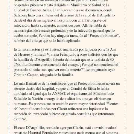
hospitales públicos y está dirigida al Ministerio de Salud de la
Ciudad de Buenos Aires. Clarín accedió a ese documento, donde
Salzberg hizo una síntesis del deterioro de la salud de D’Angelillo
desde el día de su ingreso al hospital, con un infarto grave de
miocardio, hasta su muerte, un mes después. Allí se habla de
hemorragias, de escaras profundas y de la infección general que lo
acabó matando. Pero no hay ninguna mención al “Protocolo Finesse”,
nombre del ensayo que se le había aplicado.
Esta información ya está siendo analizada por la jueza porteña Ana
de Herrero y la fiscal Viviana Fein, junto a otros indicios con los que
la familia de D’Angelillo intenta demostrar que este taxista de 65
años murió como consecuencia del ensayo. ¿Por qué no mencionar el
protocolo si nada tuvo que ver con la muerte?”, se preguntaba ayer
Cristian Caputo, abogado de la familia.
Lo más llamativo de la omisión es que el Protocolo Finesse no era un
secreto dentro del hospital, ya que el Comité de Ética lo había
aprobado, al igual que la ANMAT, el organismo del Ministerio de
Salud de la Nación encargado de auditar los ensayos clínicos en
humanos. Es por eso que su omisión cobra mayor notoriedad. Fuentes
del hospital consultadas por Clarín refirieron una hipótesis: la
mención del protocolo hubiese originado consultas que intentaron
evitarse.
El caso D’Angelillo, revelado ayer por Clarín, está convulsionado al
prestigio Hospital Fernández y cuestiona nada menos que al sistema