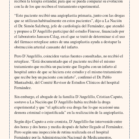
reciben la terapia estándar, para que se pueda comparar su evolución
con la de los que reciben el tratamiento experimental.
“Este paciente recibió una angioplastia primaria, junto con las drogas
que se utilizan habitualmente en estos pacientes”, dijo a La Nación
el Dr. Simón Salzberg, jefe de cardiología del Fernández, que atendió
y propuso a D´Angelillo participar del estudio Finesse, financiado por
el laboratorio Janssen-Cilag, en el que se trató de determinar si el uso
del fármaco reteplase antes de una angioplastia ayuda a destapar la
obstrucción arterial causante del infarto.
Pero D´Angelillo, coinciden varias fuentes consultadas, no recibió el
reteplase. “Está documentado que el paciente recibió el mismo
tratamiento que recibía un paciente que llegaba con un infarto al
hospital antes de que se hiciera este estudio y el mismo tratamiento
que recibe hoy un paciente con infarto”, confirmó el Dr. Pablo
Muntaabski, del Comité Revisor de Estudios Clínicos del hospital
Fernández.
Sin embargo, el abogado de la familia D´Angelillo, Cristian Caputo,
sostuvo a La Nación que D´Angelillo había recibido la droga
experimental y que “el aplicarle esa droga fue lo que ocasionó una
demora criminal o injustificada” en la realización de la angioplastia.
Según dijo Caputo a este cronista, D´Angelillo fue intervenido entre
dos horas y dos horas y media después de haber llegado al Fernández.
Pero según una inspección de rutina realizada en el hospital
Fernández por la Administración Nacional de Medicamentos,