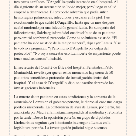
tres paros cardíacos, D’Angelillo quedó internado en el hospital. Al
día siguiente de su internación se lo vio mejor, pero luego su salud
empezó a deteriorarse. El protocolo advertía que podía sufrir
hemorragias pulmonares, infecciones y escaras en la piel. Fue
exactamente lo que sufrió D’Angelillo, hasta que un mes después
acabó muriendo por una infección generalizada. En su reporte del
fallecimiento, Salzberg informó del cuadro clínico de su paciente
pero omitió nombrar al protocolo. Como si no hubiera existido. “El
paciente ha sido asistido de la mejor manera”, dijo ayer Lemus. Y se
le volvió a preguntar: “¿Pero murió D’Angelillo por culpa del
protocolo?” “No voy a contestar eso. La muerte de un paciente puede
tener muchas causas”, insistió.
El secretario del Comité de Ética del hospital Fernández, Pablo
Muntaabski, reveló ayer que en estos momentos hay cerca de 50
pacientes sometidos a protocolos de investigación dentro del
hospital. Y el caso de D’Angelillo, dijo, se inscribe dentro de las
investigaciones habituales.
La muerte de un paciente en estas condiciones y la cercanía de la
asunción de Lemus en el gobierno porteño, le dieron al caso una carga
política inesperada. La conferencia de ayer de Lemus, por cierto, fue
anunciada por Macri a la mañana, suspendida al mediodía y retomaba
por la tarde. Desde la oposición porteña, un grupo de diputados
kirchneristas seguían ayer intentando interrogar a Lemus en la
legislatura porteña. La investigación judicial sigue su curso.