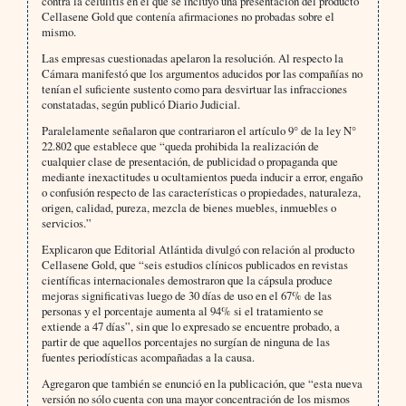
contra la celulitis en el que se incluyó una presentación del producto
Cellasene Gold que contenía afirmaciones no probadas sobre el
mismo.
Las empresas cuestionadas apelaron la resolución. Al respecto la
Cámara manifestó que los argumentos aducidos por las compañías no
tenían el suficiente sustento como para desvirtuar las infracciones
constatadas, según publicó Diario Judicial.
Paralelamente señalaron que contrariaron el artículo 9° de la ley N°
22.802 que establece que “queda prohibida la realización de
cualquier clase de presentación, de publicidad o propaganda que
mediante inexactitudes u ocultamientos pueda inducir a error, engaño
o confusión respecto de las características o propiedades, naturaleza,
origen, calidad, pureza, mezcla de bienes muebles, inmuebles o
servicios.”
Explicaron que Editorial Atlántida divulgó con relación al producto
Cellasene Gold, que “seis estudios clínicos publicados en revistas
científicas internacionales demostraron que la cápsula produce
mejoras significativas luego de 30 días de uso en el 67% de las
personas y el porcentaje aumenta al 94% si el tratamiento se
extiende a 47 días”, sin que lo expresado se encuentre probado, a
partir de que aquellos porcentajes no surgían de ninguna de las
fuentes periodísticas acompañadas a la causa.
Agregaron que también se enunció en la publicación, que “esta nueva
versión no sólo cuenta con una mayor concentración de los mismos