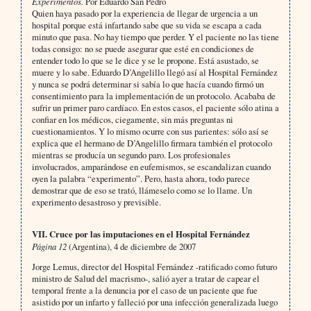
Experimentos.
Por Eduardo San Pedro
Quien haya pasado por la experiencia de llegar de urgencia a un
hospital porque está infartando sabe que su vida se escapa a cada
minuto que pasa. No hay tiempo que perder. Y el paciente no las tiene
todas consigo: no se puede asegurar que esté en condiciones de
entender todo lo que se le dice y se le propone. Está asustado, se
muere y lo sabe. Eduardo D’Angelillo llegó así al Hospital Fernández
y nunca se podrá determinar si sabía lo que hacía cuando firmó un
consentimiento para la implementación de un protocolo. Acababa de
sufrir un primer paro cardíaco. En estos casos, el paciente sólo atina a
confiar en los médicos, ciegamente, sin más preguntas ni
cuestionamientos. Y lo mismo ocurre con sus parientes: sólo así se
explica que el hermano de D’Angelillo firmara también el protocolo
mientras se producía un segundo paro. Los profesionales
involucrados, amparándose en eufemismos, se escandalizan cuando
oyen la palabra “experimento”. Pero, hasta ahora, todo parece
demostrar que de eso se trató, llámeselo como se lo llame. Un
experimento desastroso y previsible.
VII. Cruce por las imputaciones en el Hospital Fernández
Página 12
(Argentina), 4 de diciembre de 2007
Jorge Lemus, director del Hospital Fernández -ratificado como futuro
ministro de Salud del macrismo-, salió ayer a tratar de capear el
temporal frente a la denuncia por el caso de un paciente que fue
asistido por un infarto y falleció por una infección generalizada luego