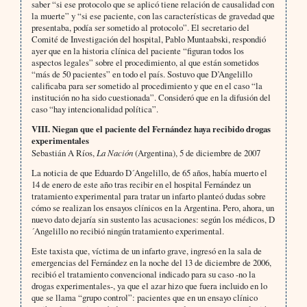
saber “si ese protocolo que se aplicó tiene relación de causalidad con
la muerte” y “si ese paciente, con las características de gravedad que
presentaba, podía ser sometido al protocolo”. El secretario del
Comité de Investigación del hospital, Pablo Muntaabski, respondió
ayer que en la historia clínica del paciente “figuran todos los
aspectos legales” sobre el procedimiento, al que están sometidos
“más de 50 pacientes” en todo el país. Sostuvo que D’Angelillo
calificaba para ser sometido al procedimiento y que en el caso “la
institución no ha sido cuestionada”. Consideró que en la difusión del
caso “hay intencionalidad política”.
VIII. Niegan que el paciente del Fernández haya recibido drogas
experimentales
Sebastián A Ríos,
La Nación
(Argentina), 5 de diciembre de 2007
La noticia de que Eduardo D´Angelillo, de 65 años, había muerto el
14 de enero de este año tras recibir en el hospital Fernández un
tratamiento experimental para tratar un infarto planteó dudas sobre
cómo se realizan los ensayos clínicos en la Argentina. Pero, ahora, un
nuevo dato dejaría sin sustento las acusaciones: según los médicos, D
´Angelillo no recibió ningún tratamiento experimental.
Este taxista que, víctima de un infarto grave, ingresó en la sala de
emergencias del Fernández en la noche del 13 de diciembre de 2006,
recibió el tratamiento convencional indicado para su caso -no la
drogas experimentales-, ya que el azar hizo que fuera incluido en lo
que se llama “grupo control”: pacientes que en un ensayo clínico