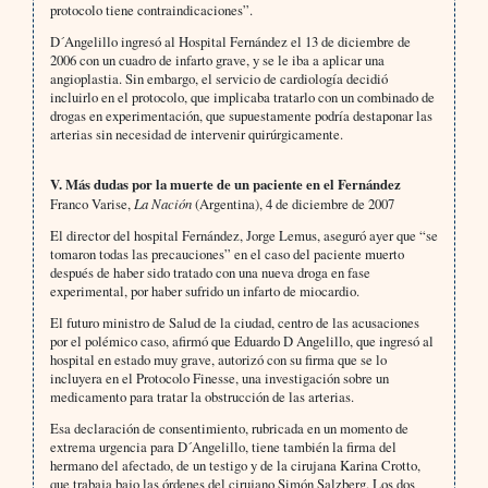
protocolo tiene contraindicaciones”.
D´Angelillo ingresó al Hospital Fernández el 13 de diciembre de
2006 con un cuadro de infarto grave, y se le iba a aplicar una
angioplastia. Sin embargo, el servicio de cardiología decidió
incluirlo en el protocolo, que implicaba tratarlo con un combinado de
drogas en experimentación, que supuestamente podría destaponar las
arterias sin necesidad de intervenir quirúrgicamente.
V. Más dudas por la muerte de un paciente en el Fernández
Franco Varise,
La Nación
(Argentina), 4 de diciembre de 2007
El director del hospital Fernández, Jorge Lemus, aseguró ayer que “se
tomaron todas las precauciones” en el caso del paciente muerto
después de haber sido tratado con una nueva droga en fase
experimental, por haber sufrido un infarto de miocardio.
El futuro ministro de Salud de la ciudad, centro de las acusaciones
por el polémico caso, afirmó que Eduardo D Angelillo, que ingresó al
hospital en estado muy grave, autorizó con su firma que se lo
incluyera en el Protocolo Finesse, una investigación sobre un
medicamento para tratar la obstrucción de las arterias.
Esa declaración de consentimiento, rubricada en un momento de
extrema urgencia para D´Angelillo, tiene también la firma del
hermano del afectado, de un testigo y de la cirujana Karina Crotto,
que trabaja bajo las órdenes del cirujano Simón Salzberg. Los dos