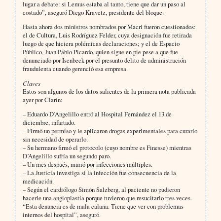
lugar a debate: si Lemus estaba al tanto, tiene que dar un paso al
costado”, aseguró Diego Kravetz, presidente del bloque.
Hasta ahora dos ministros nombrados por Macri fueron cuestionados:
el de Cultura, Luis Rodríguez Felder, cuya designación fue retirada
luego de que hiciera polémicas declaraciones; y el de Espacio
Público, Juan Pablo Picardo, quien sigue en pie pese a que fue
denunciado por Isenbeck por el presunto delito de administración
fraudulenta cuando gerenció esa empresa.
Claves
Estos son algunos de los datos salientes de la primera nota publicada
ayer por Clarín:
– Eduardo D’Angelillo entró al Hospital Fernández el 13 de
diciembre, infartado.
– Firmó un permiso y le aplicaron drogas experimentales para curarlo
sin necesidad de operarlo.
– Su hermano firmó el protocolo (cuyo nombre es Finesse) mientras
D’Angelillo sufría un segundo paro.
– Un mes después, murió por infecciones múltiples.
– La Justicia investiga si la infección fue consecuencia de la
medicación.
– Según el cardiólogo Simón Salzberg, al paciente no pudieron
hacerle una angioplastia porque tuvieron que resucitarlo tres veces.
“Esta denuncia es de mala calaña. Tiene que ver con problemas
internos del hospital”, aseguró.