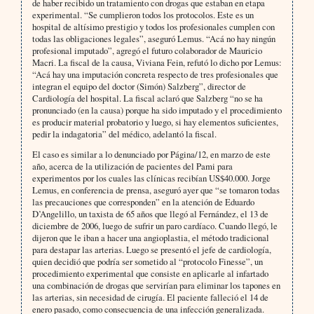
de haber recibido un tratamiento con drogas que estaban en etapa
experimental. “Se cumplieron todos los protocolos. Este es un
hospital de altísimo prestigio y todos los profesionales cumplen con
todas las obligaciones legales”, aseguró Lemus. “Acá no hay ningún
profesional imputado”, agregó el futuro colaborador de Mauricio
Macri. La fiscal de la causa, Viviana Fein, refutó lo dicho por Lemus:
“Acá hay una imputación concreta respecto de tres profesionales que
integran el equipo del doctor (Simón) Salzberg”, director de
Cardiología del hospital. La fiscal aclaró que Salzberg “no se ha
pronunciado (en la causa) porque ha sido imputado y el procedimiento
es producir material probatorio y luego, si hay elementos suficientes,
pedir la indagatoria” del médico, adelantó la fiscal.
El caso es similar a lo denunciado por Página/12, en marzo de este
año, acerca de la utilización de pacientes del Pami para
experimentos por los cuales las clínicas recibían US$40.000. Jorge
Lemus, en conferencia de prensa, aseguró ayer que “se tomaron todas
las precauciones que corresponden” en la atención de Eduardo
D’Angelillo, un taxista de 65 años que llegó al Fernández, el 13 de
diciembre de 2006, luego de sufrir un paro cardíaco. Cuando llegó, le
dijeron que le iban a hacer una angioplastia, el método tradicional
para destapar las arterias. Luego se presentó el jefe de cardiología,
quien decidió que podría ser sometido al “protocolo Finesse”, un
procedimiento experimental que consiste en aplicarle al infartado
una combinación de drogas que servirían para eliminar los tapones en
las arterias, sin necesidad de cirugía. El paciente falleció el 14 de
enero pasado, como consecuencia de una infección generalizada.