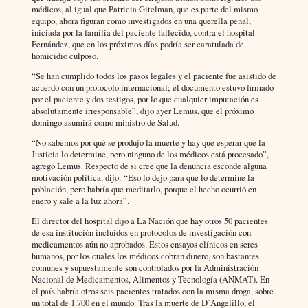
médicos, al igual que Patricia Gitelman, que es parte del mismo
equipo, ahora figuran como investigados en una querella penal,
iniciada por la familia del paciente fallecido, contra el hospital
Fernández, que en los próximos días podría ser caratulada de
homicidio culposo.
“Se han cumplido todos los pasos legales y el paciente fue asistido de
acuerdo con un protocolo internacional; el documento estuvo firmado
por el paciente y dos testigos, por lo que cualquier imputación es
absolutamente irresponsable”, dijo ayer Lemus, que el próximo
domingo asumirá como ministro de Salud.
“No sabemos por qué se produjo la muerte y hay que esperar que la
Justicia lo determine, pero ninguno de los médicos está procesado”,
agregó Lemus. Respecto de si cree que la denuncia esconde alguna
motivación política, dijo: “Eso lo dejo para que lo determine la
población, pero habría que meditarlo, porque el hecho ocurrió en
enero y sale a la luz ahora”.
El director del hospital dijo a La Nación que hay otros 50 pacientes
de esa institución incluidos en protocolos de investigación con
medicamentos aún no aprobados. Estos ensayos clínicos en seres
humanos, por los cuales los médicos cobran dinero, son bastantes
comunes y supuestamente son controlados por la Administración
Nacional de Medicamentos, Alimentos y Tecnología (ANMAT). En
el país habría otros seis pacientes tratados con la misma droga, sobre
un total de 1.700 en el mundo. Tras la muerte de D´Angelillo, el