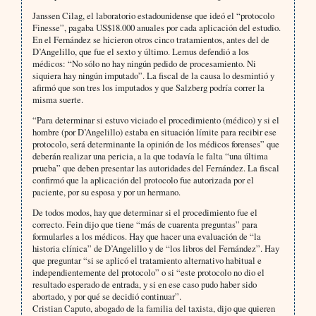
Janssen Cilag, el laboratorio estadounidense que ideó el “protocolo
Finesse”, pagaba US$18.000 anuales por cada aplicación del estudio.
En el Fernández se hicieron otros cinco tratamientos, antes del de
D’Angelillo, que fue el sexto y último. Lemus defendió a los
médicos: “No sólo no hay ningún pedido de procesamiento. Ni
siquiera hay ningún imputado”. La fiscal de la causa lo desmintió y
afirmó que son tres los imputados y que Salzberg podría correr la
misma suerte.
“Para determinar si estuvo viciado el procedimiento (médico) y si el
hombre (por D’Angelillo) estaba en situación límite para recibir ese
protocolo, será determinante la opinión de los médicos forenses” que
deberán realizar una pericia, a la que todavía le falta “una última
prueba” que deben presentar las autoridades del Fernández. La fiscal
confirmó que la aplicación del protocolo fue autorizada por el
paciente, por su esposa y por un hermano.
De todos modos, hay que determinar si el procedimiento fue el
correcto. Fein dijo que tiene “más de cuarenta preguntas” para
formularles a los médicos. Hay que hacer una evaluación de “la
historia clínica” de D’Angelillo y de “los libros del Fernández”. Hay
que preguntar “si se aplicó el tratamiento alternativo habitual e
independientemente del protocolo” o si “este protocolo no dio el
resultado esperado de entrada, y si en ese caso pudo haber sido
abortado, y por qué se decidió continuar”.
Cristian Caputo, abogado de la familia del taxista, dijo que quieren