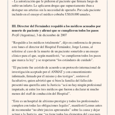
– La autorización que le pidieron al paciente que firmara luego de
sufrir un infarto. Le aplicaron drogas que supuestamente iban a
destapar sus arterias sin la necesidad de operarlo. Por cada paciente
incluido en el ensayo el médico cobraba US$18.000 anuales.
III. Director del Fernández respaldó a los médicos acusados por
muerte de paciente y afirmó que se cumplieron todos los pasos
Perfil
(Argentina), 3 de diciembre de 2007
“Respaldo a los médicos totalmente”, dijo en conferencia de prensa
este lunes el director del Hospital Fernández, Jorge Lemus, al
referirse al caso de la muerte de un paciente sometido a un ensayo
clínico para el que, según manifestó, “se cumplieron todos los pasos
que marca la ley” y se respetaron “los estándares de cuidado”.
“El paciente fue asistido de acuerdo a un protocolo internacional de
investigación aceptado por el ANMAT y con consentimiento
informado, firmado por él mismo y dos testigos”, sostuvo el
facultativo, quien advirtió que si bien la familia del fallecido
presentó una querella ante la Justicia “acá no hay ningún profesional
imputado, ni entre los tres médicos que fueron a declarar ni mucho
menos del staff de conducción del Hospital”.
“Este es un hospital de altísimo prestigio y todos los profesionales
cumplen con todas las obligaciones legales”, manifestó Lemus antes
de recomendar “no abrir juicios apresurados” sobre la causa y dejar
actuar a la Justicia, que “ya tiene todos los elementos del caso para