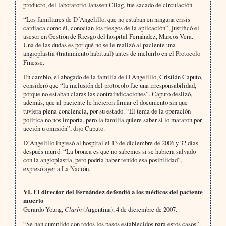
producto, del laboratorio Janssen Cilag, fue sacado de circulación.
“Los familiares de D´Angelillo, que no estaban en ninguna crisis
cardiaca como él, conocían los riesgos de la aplicación”, justificó el
asesor en Gestión de Riesgo del hospital Fernández, Marcos Vera.
Una de las dudas es por qué no se le realizó al paciente una
angioplastia (tratamiento habitual) antes de incluirlo en el Protocolo
Finesse.
En cambio, el abogado de la familia de D Angelillo, Cristián Caputo,
consideró que “la inclusión del protocolo fue una irresponsabilidad,
porque no estaban claras las contraindicaciones”. Caputo deslizó,
además, que al paciente le hicieron firmar el documento sin que
tuviera plena conciencia, por su estado. “El tema de la operación
política no nos importa, pero la familia quiere saber si lo mataron por
acción u omisión”, dijo Caputo.
D´Angelillo ingresó al hospital el 13 de diciembre de 2006 y 32 días
después murió. “La bronca es que no sabemos si se hubiera salvado
con la angioplastia, pero podría haber tenido esa posibilidad”,
expresó ayer a La Nación.
VI. El director del Fernández defendió a los médicos del paciente
muerto
Gerardo Young,
Clarín
(Argentina), 4 de diciembre de 2007.
“Se han cumplido con todos los pasos establecidos para estos casos”.