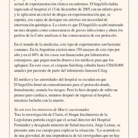
actual de experimentación clínica en enfermos. D’Angelillo había
ingresado al hospital el 13 de diciembre de 2005 con un infarto grave
y le aplicaron un cóctel de drogas en experimentación que, se
suponía, era capaz de destapar sus arterias sin necesidad de
intervención quirúrgica. Lo cierto es que D’Angelillo acabó muriendo
un mes después como consecuencia de graves infecciones y ahora los
peritos de la Corte analizan si fue consecuencia de ese protocolo.
En el mundo de la medicina, este tipo de experimentos son bastante
comunes. En la Argentina existen unos 150 ensayos de este tipo por
año y en el 60% de los casos son financiados por laboratorios
extranjeros, que pagan mucho dinero a los médicos para que los
apliquen. En este caso, el cirujano Salzberg cobraba hasta US$18.000
anuales por paciente de parte del laboratorio Janssen Cilag.
El médico y las autoridades del hospital se escudan en que
D’Angelillo firmó un consentimiento para el protocolo donde,
formalmente, asumía los riesgos. Pero lo hizo después de sufrir un
primer paro cardíaco, minutos después de ingresar al hospital,
mientras luchaba con la muerte.
Ya son tres los ministros de Macri cuestionados
Tras la investigación de Clarín, el bloque kirchnerista de la
Legislatura porteña exigió que el actual director del Hospital
Fernández y designado ministro de Salud macrista, Jorge Lemus, se
presente ante ese cuerpo para explicar la situación. “Lo ocurrido es
de una gravedad, de una imprudencia de tal envergadura que no hay