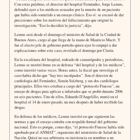
Con estas palabras, el director del hospital Fernández, Jorge Lemus,
defendió ayer a los médicos acusados por la muerte de un paciente
que había sido sometido a un ensayo clínico. Eso sí: se excusó de dar
precisiones sobre los motivos del fallecimiento que originó la
investigación. “Eso lo decidirá la justicia”, dijo.
Lemus será desde el domingo el ministro de Salud de la Ciudad de
Buenos Aires, cargo al que llega de la mano de Mauricio Macri. Y
fue el electo jefe de gobierno porteño quien ayer lo empujó a dar
explicaciones sobre este caso, revelado el domingo por Clarín.
En la escalinata del hospital, rodeado de camarógrafos y periodistas,
Lemus se mostró firme en su defensa “del hospital y de los médicos”,
como insistió varias veces. Horas antes, la fiscal que investiga el
caso había dicho que “hay tres inculpados”. Son el director de
cardiología del Fernández, Simón Salzberg, y sus dos cardiólogos
principales. Ellos tres estaban a cargo del “protocolo Finesse”, un
ensayo de drogas para aplicar a infartados que se probó durante 2006
en seis pacientes. Uno de ellos, Eduardo D’Angelillo, murió en el
hospital el 14 de enero pasado, un mes después de haber recibido las
drogas.
En defensa de los médicos, Lemus insistió en que siguieron las
normas y que el ensayo contaba con respaldo formal del gobierno
nacional. Esto es porque, como dijo, “el protocolo Finesse había sido
aprobado por el ANMAT”, organismo del ministerio de Salud de la
Nación. Quizá no sea arbitraria su insistencia en nombrar a un