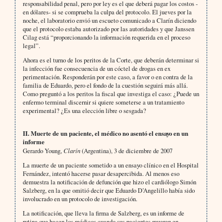
responsabilidad penal, pero por ley es el que deberá pagar los costos -
en dólares- si se comprueba la culpa del protocolo. El jueves por la
noche, el laboratorio envió un escueto comunicado a Clarín diciendo
que el protocolo estaba autorizado por las autoridades y que Janssen
Cilag está “proporcionando la información requerida en el proceso
legal”.
Ahora es el turno de los peritos de la Corte, que deberán determinar si
la infección fue consecuencia de un cóctel de drogas en ex
perimentación. Responderán por este caso, a favor o en contra de la
familia de Eduardo, pero el fondo de la cuestión seguirá más allá.
Como preguntó a los peritos la fiscal que investiga el caso: ¿Puede un
enfermo terminal discernir si quiere someterse a un tratamiento
experimental? ¿Es una elección libre o sesgada?
II. Muerte de un paciente, el médico no asentó el ensayo en un
informe
Gerardo Young,
Clarín
(Argentina), 3 de diciembre de 2007
La muerte de un paciente sometido a un ensayo clínico en el Hospital
Fernández, intentó hacerse pasar desapercibida. Al menos eso
demuestra la notificación de defunción que hizo el cardiólogo Simón
Salzberg, en la que omitió decir que Eduardo D’Angelillo había sido
involucrado en un protocolo de investigación.
La notificación, que lleva la firma de Salzberg, es un informe de
rutina que hacen los médicos cuando sus pacientes mueren en