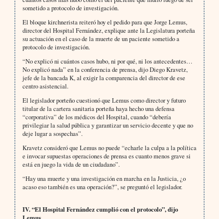
sometido a protocolo de investigación.
El bloque kirchnerista reiteró hoy el pedido para que Jorge Lemus,
director del Hospital Fernández, explique ante la Legislatura porteña
su actuación en el caso de la muerte de un paciente sometido a
protocolo de investigación.
“No explicó ni cuántos casos hubo, ni por qué, ni los antecedentes…
No explicó nada” en la conferencia de prensa, dijo Diego Kravetz,
jefe de la bancada K, al exigir la comparencia del director de ese
centro asistencial.
El legislador porteño cuestionó que Lemus como director y futuro
titular de la cartera sanitaria porteña haya hecho una defensa
“corporativa” de los médicos del Hospital, cuando “debería
privilegiar la salud pública y garantizar un servicio decente y que no
deje lugar a sospechas”.
Kravetz consideró que Lemus no puede “echarle la culpa a la política
e invocar supuestas operaciones de prensa es cuanto menos grave si
está en juego la vida de un ciudadano”.
“Hay una muerte y una investigación en marcha en la Justicia, ¿o
acaso eso también es una operación?”, se preguntó el legislador.
IV. “El Hospital Fernández cumplió con el protocolo”, dijo
Lemus