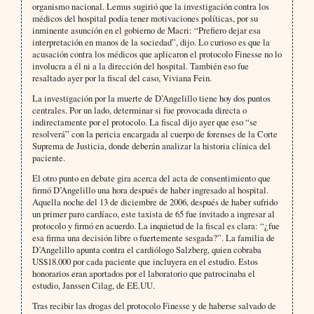
organismo nacional. Lemus sugirió que la investigación contra los
médicos del hospital podía tener motivaciones políticas, por su
inminente asunción en el gobierno de Macri: “Prefiero dejar esa
interpretación en manos de la sociedad”, dijo. Lo curioso es que la
acusación contra los médicos que aplicaron el protocolo Finesse no lo
involucra a él ni a la dirección del hospital. También eso fue
resaltado ayer por la fiscal del caso, Viviana Fein.
La investigación por la muerte de D’Angelillo tiene hoy dos puntos
centrales. Por un lado, determinar si fue provocada directa o
indirectamente por el protocolo. La fiscal dijo ayer que eso “se
resolverá” con la pericia encargada al cuerpo de forenses de la Corte
Suprema de Justicia, donde deberán analizar la historia clínica del
paciente.
El otro punto en debate gira acerca del acta de consentimiento que
firmó D’Angelillo una hora después de haber ingresado al hospital.
Aquella noche del 13 de diciembre de 2006, después de haber sufrido
un primer paro cardíaco, este taxista de 65 fue invitado a ingresar al
protocolo y firmó en acuerdo. La inquietud de la fiscal es clara: “¿fue
esa firma una decisión libre o fuertemente sesgada?”. La familia de
D’Angelillo apunta contra el cardiólogo Salzberg, quien cobraba
US$18.000 por cada paciente que incluyera en el estudio. Estos
honorarios eran aportados por el laboratorio que patrocinaba el
estudio, Janssen Cilag, de EE.UU.
Tras recibir las drogas del protocolo Finesse y de haberse salvado de