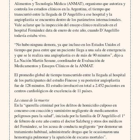
Alimentos y Tecnología Médica (ANMAT), organismo que autoriza y
controla los estudios clínicos en la Argentina, el tiempo que
transcurrió entre la llegada de D´Angelillo a ese hospital y la
angioplastia se encuentra dentro de los parámetros internacionales.
Vale aclarar que la inspección del ensayo clínico realizado en el
hospital Fernández data de enero de este año, cuando D´Angelillo
todavía estaba vivo.
“No hubo ninguna demora, ya que incluso en los Estados Unidos el
tiempo que pasa entre que un paciente llega a una sala de emergencia
y que se le realiza una angioplastia es de más de 90 minutos”, dijo a
La Nación Martín Seoane, coordinador de Evaluación de
Medicamentos y Ensayos Clínicos de la ANMAT.
El promedio global de tiempo transcurrido entre la llegada al hospital
de los participantes del estudio Finesse y su posterior angioplastia
fue de 128 minutos. El estudio involucró en total a 2.452 pacientes en
centros cardiológicos de excelencia de 11 países.
La causa de la muerte
En la “querella criminal por los delitos de homicidio culposo en
concurso con coacción y suministro negligente de medicamentos
peligrosos para la salud”, iniciada por la familia de D´Angelillo el 1°
de febrero de este año contra el doctor Salzberg y otros dos médicos
del Fernández, se los acusa de conducta negligente “por demorar un
tratamiento habitual, administrarle drogas que le ocasionaron una
hemorragia pulmonar y la aparición de escaras mortales”.