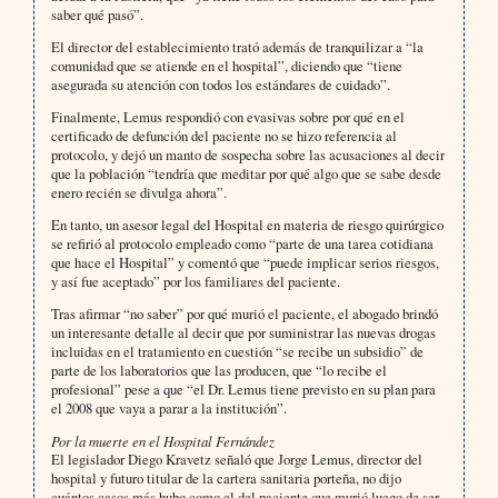
saber qué pasó”.
El director del establecimiento trató además de tranquilizar a “la
comunidad que se atiende en el hospital”, diciendo que “tiene
asegurada su atención con todos los estándares de cuidado”.
Finalmente, Lemus respondió con evasivas sobre por qué en el
certificado de defunción del paciente no se hizo referencia al
protocolo, y dejó un manto de sospecha sobre las acusaciones al decir
que la población “tendría que meditar por qué algo que se sabe desde
enero recién se divulga ahora”.
En tanto, un asesor legal del Hospital en materia de riesgo quirúrgico
se refirió al protocolo empleado como “parte de una tarea cotidiana
que hace el Hospital” y comentó que “puede implicar serios riesgos,
y así fue aceptado” por los familiares del paciente.
Tras afirmar “no saber” por qué murió el paciente, el abogado brindó
un interesante detalle al decir que por suministrar las nuevas drogas
incluidas en el tratamiento en cuestión “se recibe un subsidio” de
parte de los laboratorios que las producen, que “lo recibe el
profesional” pese a que “el Dr. Lemus tiene previsto en su plan para
el 2008 que vaya a parar a la institución”.
Por la muerte en el Hospital Fernández
El legislador Diego Kravetz señaló que Jorge Lemus, director del
hospital y futuro titular de la cartera sanitaria porteña, no dijo
cuántos casos más hubo como el del paciente que murió luego de ser