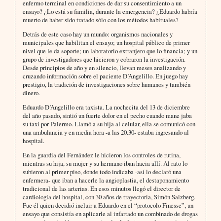
enfermo terminal en condiciones de dar su consentimiento a un
ensayo? ¿Lo está su familia, durante la emergencia? ¿Eduardo habría
muerto de haber sido tratado sólo con los métodos habituales?
Detrás de este caso hay un mundo: organismos nacionales y
municipales que habilitan el ensayo; un hospital público de primer
nivel que le da soporte; un laboratorio extranjero que lo financia; y un
grupo de investigadores que hicieron y cobraron la investigación.
Desde principios de año y en silencio, llevan meses analizando y
cruzando información sobre el paciente D’Angelillo. En juego hay
prestigio, la tradición de investigaciones sobre humanos y también
dinero.
Eduardo D’Angelillo era taxista. La nochecita del 13 de diciembre
del año pasado, sintió un fuerte dolor en el pecho cuando mane jaba
su taxi por Palermo. Llamó a su hija al celular, ella se comunicó con
una ambulancia y en media hora -a las 20.30- estaba ingresando al
hospital.
En la guardia del Fernández le hicieron los controles de rutina,
mientras su hija, su mujer y su hermano iban hacia allí. Al rato lo
subieron al primer piso, donde todo indicaba -así lo declaró una
enfermera- que iban a hacerle la angioplastia, el destaponamiento
tradicional de las arterias. En esos minutos llegó el director de
cardiología del hospital, con 30 años de trayectoria, Simón Salzberg.
Fue él quien decidió incluir a Eduardo en el “protocolo Finesse”, un
ensayo que consistía en aplicarle al infartado un combinado de drogas