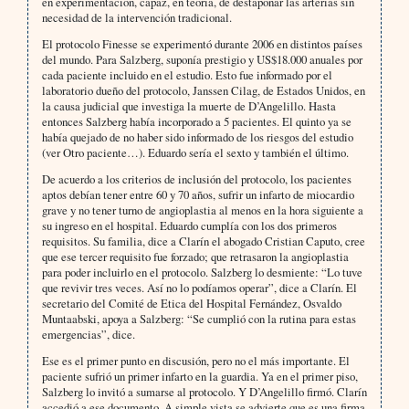
en experimentación, capaz, en teoría, de destaponar las arterias sin
necesidad de la intervención tradicional.
El protocolo Finesse se experimentó durante 2006 en distintos países
del mundo. Para Salzberg, suponía prestigio y US$18.000 anuales por
cada paciente incluido en el estudio. Esto fue informado por el
laboratorio dueño del protocolo, Janssen Cilag, de Estados Unidos, en
la causa judicial que investiga la muerte de D’Angelillo. Hasta
entonces Salzberg había incorporado a 5 pacientes. El quinto ya se
había quejado de no haber sido informado de los riesgos del estudio
(ver Otro paciente…). Eduardo sería el sexto y también el último.
De acuerdo a los criterios de inclusión del protocolo, los pacientes
aptos debían tener entre 60 y 70 años, sufrir un infarto de miocardio
grave y no tener turno de angioplastia al menos en la hora siguiente a
su ingreso en el hospital. Eduardo cumplía con los dos primeros
requisitos. Su familia, dice a Clarín el abogado Cristian Caputo, cree
que ese tercer requisito fue forzado; que retrasaron la angioplastia
para poder incluirlo en el protocolo. Salzberg lo desmiente: “Lo tuve
que revivir tres veces. Así no lo podíamos operar”, dice a Clarín. El
secretario del Comité de Etica del Hospital Fernández, Osvaldo
Muntaabski, apoya a Salzberg: “Se cumplió con la rutina para estas
emergencias”, dice.
Ese es el primer punto en discusión, pero no el más importante. El
paciente sufrió un primer infarto en la guardia. Ya en el primer piso,
Salzberg lo invitó a sumarse al protocolo. Y D’Angelillo firmó. Clarín
accedió a ese documento. A simple vista se advierte que es una firma