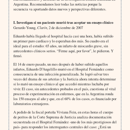
Argentina. Recomendamos leer todas las noticias porque la
secuencia va aportando datos nuevos y perspectivas diferentes.
I. Investigan si un paciente murió tras aceptar un ensayo clínico
Gerardo Young,
Clarín
, 2 de diciembre de 2007
Eduardo había llegado al hospital hacía casi una hora, había sufrido
un primer paro cardíaco y lo esperaban dos más. Su cuadro era el
ideal para el estudio: 65 años, un infarto de miocardio grave, sin
antecedentes clínicos serios. “Firme aquí, por favor”, le pidieron. Y
firmó.
El 14 de enero pasado, un mes después de haber sufrido aquellos
infartos, Eduardo D’Angelillo murió en el Hospital Fernández como
consecuencia de una infección generalizada. Se logró salvar tres
veces del drama de sus arterias y la Justicia ahora intenta determinar
si lo mató un ensayo clínico al que accedió mientras luchaba por
vivir. El caso, sin antecedentes probados en el país, cuestiona al vital
proceso de experimentación en enfermos, que en la Argentina ronda
los 150 ensayos al año y que, en el 60% de los casos, es financiado por
laboratorios extranjeros.
A pedido de la fiscal porteña Viviana Fein, en estas horas el cuerpo
de peritos de la Corte Suprema de Justicia analiza documentación
secuestrada en el Hospital Fernández -uno de los más prestigiosos del
país- para responder los interrogantes centrales del caso: ¿Está un