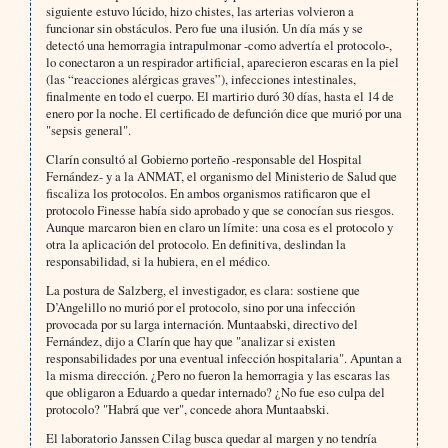
siguiente estuvo lúcido, hizo chistes, las arterias volvieron a
funcionar sin obstáculos. Pero fue una ilusión. Un día más y se
detectó una hemorragia intrapulmonar -como advertía el protocolo-,
lo conectaron a un respirador artificial, aparecieron escaras en la piel
(las “reacciones alérgicas graves”), infecciones intestinales,
finalmente en todo el cuerpo. El martirio duró 30 días, hasta el 14 de
enero por la noche. El certificado de defunción dice que murió por una
"sepsis general".
Clarín consultó al Gobierno porteño -responsable del Hospital
Fernández- y a la ANMAT, el organismo del Ministerio de Salud que
fiscaliza los protocolos. En ambos organismos ratificaron que el
protocolo Finesse había sido aprobado y que se conocían sus riesgos.
Aunque marcaron bien en claro un límite: una cosa es el protocolo y
otra la aplicación del protocolo. En definitiva, deslindan la
responsabilidad, si la hubiera, en el médico.
La postura de Salzberg, el investigador, es clara: sostiene que
D’Angelillo no murió por el protocolo, sino por una infección
provocada por su larga internación. Muntaabski, directivo del
Fernández, dijo a Clarín que hay que "analizar si existen
responsabilidades por una eventual infección hospitalaria". Apuntan a
la misma dirección. ¿Pero no fueron la hemorragia y las escaras las
que obligaron a Eduardo a quedar internado? ¿No fue eso culpa del
protocolo? "Habrá que ver", concede ahora Muntaabski.
El laboratorio Janssen Cilag busca quedar al margen y no tendría