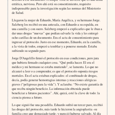
errática, nerviosa. Pero ahí está su consentimiento, requisito
indispensable para la investigación según las normas del Ministerio
de Salud.
Llegaron la mujer de Eduardo, María Angélica, y su hermano Jorge.
Salzberg los recibió en una antesala, con Eduardo a su espalda, en
una camilla y con suero. Salzberg empezó a explicarles que le iban a
dar unas drogas “nuevas” que podían salvarle la vida y les entregó
ocho carillas de un documento. Era el acta de consentimiento para
ingresar al protocolo. Justo en ese momento, Eduardo, en la camilla,
a la vista de todos, empezó a temblar y a ponerse morado. Estaba
sufriendo su segundo paro.
Jorge D’Angelillo firmó el protocolo en esas condiciones, pero jura
que hubiera firmado cualquier cosa. “Qué podía hacer. El era el
médico y mi hermano se estaba muriendo”, se lamenta. Lo que no
alcanzó a leer o a comprender, es que el protocolo suponía riesgos
mortales. En el acta estaban explicados: el combinado de drogas,
decía, podía generar hemorragias internas y reacciones alérgicas
graves (“peligrosas para la vida”). Y aclaraba: “No existe garantía de
que reciba ningún beneficio. La información obtenida puede
beneficiar a futuros pacientes”. Ahí, quizá, esté la clave de todo: la
ciencia piensa a futuro.
Lo que siguió fue una pesadilla. Eduardo sufrió un tercer paro, recibió
las drogas del protocolo, más tarde le hicieron la angioplastia -su
familia cree que demasiado tarde- y pareció haberse salvado. Al día