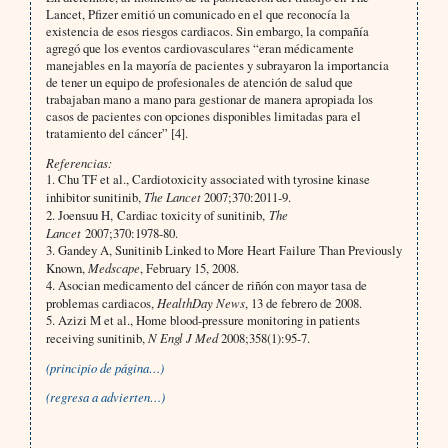
Lancet, Pfizer emitió un comunicado en el que reconocía la
existencia de esos riesgos cardiacos. Sin embargo, la compañía
agregó que los eventos cardiovasculares “eran médicamente
manejables en la mayoría de pacientes y subrayaron la importancia
de tener un equipo de profesionales de atención de salud que
trabajaban mano a mano para gestionar de manera apropiada los
casos de pacientes con opciones disponibles limitadas para el
tratamiento del cáncer” [4].
Referencias:
1. Chu TF et al., Cardiotoxicity associated with tyrosine kinase
inhibitor sunitinib,
The Lancet
2007;370:2011-9.
2. Joensuu H, Cardiac toxicity of sunitinib,
The
Lancet
2007;370:1978-80.
3. Gandey A, Sunitinib Linked to More Heart Failure Than Previously
Known,
Medscape
, February 15, 2008.
4. Asocian medicamento del cáncer de riñón con mayor tasa de
problemas cardiacos,
HealthDay News
, 13 de febrero de 2008.
5. Azizi M et al., Home blood-pressure monitoring in patients
receiving sunitinib,
N Engl J Med
2008;358(1):95-7.
(principio de página…)
(regresa a advierten…)