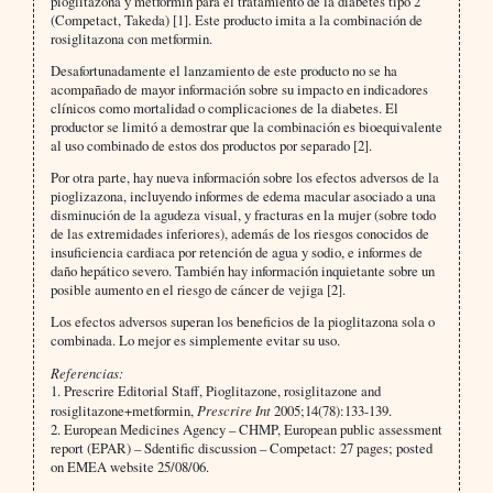
pioglitazona y metformin para el tratamiento de la diabetes tipo 2
(Competact, Takeda) [1]. Este producto imita a la combinación de
rosiglitazona con metformin.
Desafortunadamente el lanzamiento de este producto no se ha
acompañado de mayor información sobre su impacto en indicadores
clínicos como mortalidad o complicaciones de la diabetes. El
productor se limitó a demostrar que la combinación es bioequivalente
al uso combinado de estos dos productos por separado [2].
Por otra parte, hay nueva información sobre los efectos adversos de la
pioglizazona, incluyendo informes de edema macular asociado a una
disminución de la agudeza visual, y fracturas en la mujer (sobre todo
de las extremidades inferiores), además de los riesgos conocidos de
insuficiencia cardiaca por retención de agua y sodio, e informes de
daño hepático severo. También hay información inquietante sobre un
posible aumento en el riesgo de cáncer de vejiga [2].
Los efectos adversos superan los beneficios de la pioglitazona sola o
combinada. Lo mejor es simplemente evitar su uso.
Referencias:
1. Prescrire Editorial Staff, Pioglitazone, rosiglitazone and
rosiglitazone+metformin,
Prescrire Int
2005;14(78):133-139.
2. European Medicines Agency – CHMP, European public assessment
report (EPAR) – Sdentific discussion – Competact: 27 pages; posted
on EMEA website 25/08/06.