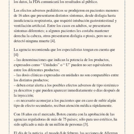
los datos, la FDA comunicará los resultados al público.
Los efectos adversos pediátricos se produjeron en pacientes menores
de 16 años que presentaron distintos síntomas, desde disfagia hasta
insuficiencia respiratoria, que requirió intubación gastrointestinal y
ventilación artificial. Entre los casos en adultos, se presentaron
síntomas diferentes; a algunos pacientes les costaba mantener
derecha la cabeza, otros presentaron disfagia o ptosis, pero no se
detectó ninguna muerte [4].
La agencia recomienda que los especialistas tengan en cuenta que
[4]:
– las denominaciones que indican la potencia de los productos,
expresados como “ Unidades” o “ U” pueden no ser equivalentes
entre los diferentes productos;
– las dosis clínicas expresadas en unidades no son comparables entre
los distintos productos;
– deben estar alerta a los posibles efectos adversos de tipo sistémico
ya descritos y que pueden aparecer inmediatamente o días después de
la inyección;
– es necesario aconsejar a los pacientes que en caso de sufrir algún
tipo de efecto secundario, reciban atención médica rápidamente.
Con 18 años en el mercado, Botox cuenta con la aprobación de las
agencias reguladoras de más de 75 países; sólo para uso estético, ha
sido aplicado a más de un millón de personas [3].
El día de la noticia, el pasado 8 de febrero, las acciones de Allergan