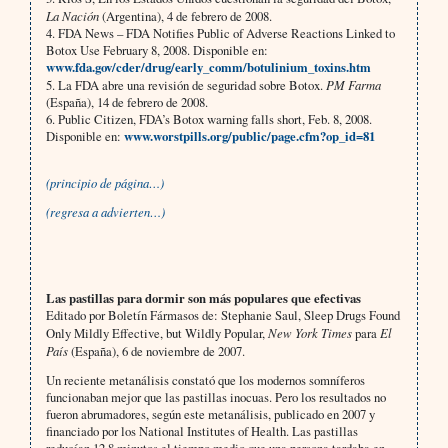
La Nación
(Argentina), 4 de febrero de 2008.
4. FDA News – FDA Notifies Public of Adverse Reactions Linked to
Botox Use February 8, 2008. Disponible en:
www.fda.gov/cder/drug/early_comm/botulinium_toxins.htm
5. La FDA abre una revisión de seguridad sobre Botox.
PM Farma
(España), 14 de febrero de 2008.
6. Public Citizen, FDA’s Botox warning falls short, Feb. 8, 2008.
Disponible en:
www.worstpills.org/public/page.cfm?op_id=81
(principio de página…)
(regresa a advierten…)
Las pastillas para dormir son más populares que efectivas
Editado por Boletín Fármasos de: Stephanie Saul, Sleep Drugs Found
Only Mildly Effective, but Wildly Popular,
New York Times
para
El
País
(España), 6 de noviembre de 2007.
Un reciente metanálisis constató que los modernos somníferos
funcionaban mejor que las pastillas inocuas. Pero los resultados no
fueron abrumadores, según este metanálisis, publicado en 2007 y
financiado por los National Institutes of Health. Las pastillas