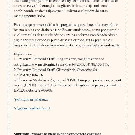
evaluado principalmente en un ensayo clínico aleatorio, controlado;
en ese ensayo, la hemoglobina glicosilada se redujo más con la
combinación en dosis fijas que al utilizar cualquiera de estos
medicamentos solos.
Este ensayo no respondió a las preguntas que se hacen la mayoría de
los pacientes con diabetes tipo 2 o sus cuidadores, como por ejemplo
si el tomar los dos antidiabéticos orales en forma combinada ofrece
alguna ventaja desde el punto de vista clínico. En la práctica es
mejor evitar la utilización de rosiglitazona, ya sea sola o combinada.
Referencias:
1. Prescrire Editorial Staff, Pioglitazone, rosiglitazone and
rosiglitazone + metformin,
Prescrire Int
2005;14(78):133-139.
2. Prescrire Editorial Staff, Glimepiride,
Prescrire Int
1998;7(36):106-107.
3. European Medicines Agency – CHMP. European public assessment
report (EPAR) – Scientific discussion – Avaglim: 36 pages; posted on
EMEA website 27/06/06.
(principio de página…)
(regresa a advierten…)
Sunitinib: Mayor incidencia de insuficiencia cardiaca