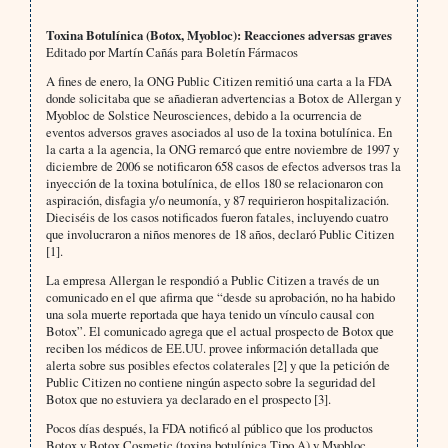
Toxina Botulínica (Botox, Myobloc): Reacciones adversas graves
Editado por Martín Cañás para Boletín Fármacos
A fines de enero, la ONG Public Citizen remitió una carta a la FDA
donde solicitaba que se añadieran advertencias a Botox de Allergan y
Myobloc de Solstice Neurosciences, debido a la ocurrencia de
eventos adversos graves asociados al uso de la toxina botulínica. En
la carta a la agencia, la ONG remarcó que entre noviembre de 1997 y
diciembre de 2006 se notificaron 658 casos de efectos adversos tras la
inyección de la toxina botulínica, de ellos 180 se relacionaron con
aspiración, disfagia y/o neumonía, y 87 requirieron hospitalización.
Dieciséis de los casos notificados fueron fatales, incluyendo cuatro
que involucraron a niños menores de 18 años, declaró Public Citizen
[1].
La empresa Allergan le respondió a Public Citizen a través de un
comunicado en el que afirma que “desde su aprobación, no ha habido
una sola muerte reportada que haya tenido un vínculo causal con
Botox”. El comunicado agrega que el actual prospecto de Botox que
reciben los médicos de EE.UU. provee información detallada que
alerta sobre sus posibles efectos colaterales [2] y que la petición de
Public Citizen no contiene ningún aspecto sobre la seguridad del
Botox que no estuviera ya declarado en el prospecto [3].
Pocos días después, la FDA notificó al público que los productos
Botox y Botox Cosmetic (toxina botulínica Tipo A) y Myobloc