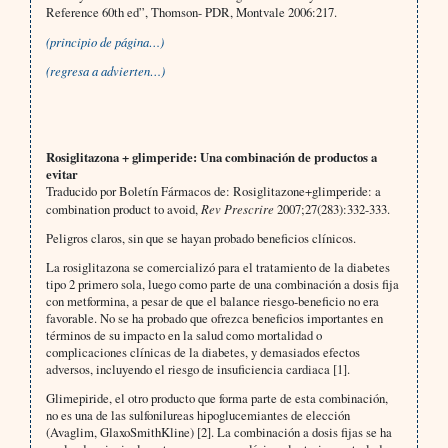
Reference 60th ed”, Thomson- PDR, Montvale 2006:217.
(principio de página…)
(regresa a advierten…)
Rosiglitazona + glimperide: Una combinación de productos a
evitar
Traducido por Boletín Fármacos de: Rosiglitazone+glimperide: a
combination product to avoid,
Rev Prescrire
2007;27(283):332-333.
Peligros claros, sin que se hayan probado beneficios clínicos.
La rosiglitazona se comercializó para el tratamiento de la diabetes
tipo 2 primero sola, luego como parte de una combinación a dosis fija
con metformina, a pesar de que el balance riesgo-beneficio no era
favorable. No se ha probado que ofrezca beneficios importantes en
términos de su impacto en la salud como mortalidad o
complicaciones clínicas de la diabetes, y demasiados efectos
adversos, incluyendo el riesgo de insuficiencia cardiaca [1].
Glimepiride, el otro producto que forma parte de esta combinación,
no es una de las sulfonilureas hipoglucemiantes de elección
(Avaglim, GlaxoSmithKline) [2]. La combinación a dosis fijas se ha