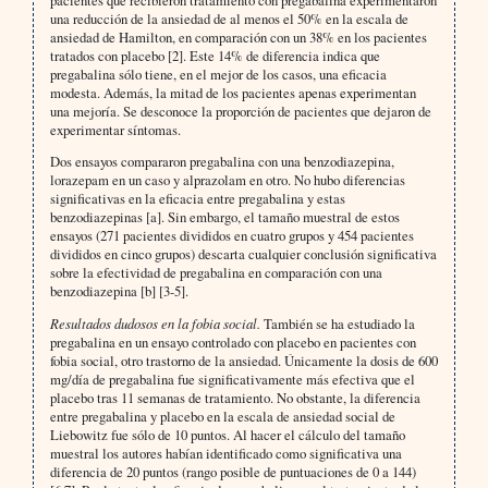
pacientes que recibieron tratamiento con pregabalina experimentaron
una reducción de la ansiedad de al menos el 50% en la escala de
ansiedad de Hamilton, en comparación con un 38% en los pacientes
tratados con placebo [2]. Este 14% de diferencia indica que
pregabalina sólo tiene, en el mejor de los casos, una eficacia
modesta. Además, la mitad de los pacientes apenas experimentan
una mejoría. Se desconoce la proporción de pacientes que dejaron de
experimentar síntomas.
Dos ensayos compararon pregabalina con una benzodiazepina,
lorazepam en un caso y alprazolam en otro. No hubo diferencias
significativas en la eficacia entre pregabalina y estas
benzodiazepinas [a]. Sin embargo, el tamaño muestral de estos
ensayos (271 pacientes divididos en cuatro grupos y 454 pacientes
divididos en cinco grupos) descarta cualquier conclusión significativa
sobre la efectividad de pregabalina en comparación con una
benzodiazepina [b] [3-5].
Resultados dudosos en la fobia social.
También se ha estudiado la
pregabalina en un ensayo controlado con placebo en pacientes con
fobia social, otro trastorno de la ansiedad. Únicamente la dosis de 600
mg/día de pregabalina fue significativamente más efectiva que el
placebo tras 11 semanas de tratamiento. No obstante, la diferencia
entre pregabalina y placebo en la escala de ansiedad social de
Liebowitz fue sólo de 10 puntos. Al hacer el cálculo del tamaño
muestral los autores habían identificado como significativa una
diferencia de 20 puntos (rango posible de puntuaciones de 0 a 144)