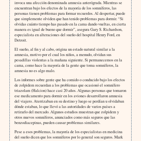
invoca una afección denominada amnesia anterógrada. Mientras se
encuentran bajo los efectos de la mayoría de los somníferos, las
personas tienen problemas para formar recuerdos. Al despertar, puede
que simplemente olviden que han tenido problemas para dormir. “Si
olvidas cuánto tiempo has pasado en la cama dando vueltas, en cierta
manera es igual de bueno que dormir”, asegura Gary S. Richardson,
especialista en alteraciones del sueño del hospital Henry Ford, en
Detroit.
El sueño, al fin y al cabo, origina un estado natural similar a la
amnesia, motivo por el cual los niños, a menudo, olvidan sus
pesadillas violentas a la mañana siguiente. Si permanecemos en la
cama, como hace la mayoría de la gente que toma somníferos, la
amnesia no es algo malo.
Los informes sobre gente que ha comido o conducido bajo los efectos
de zolpidem recuerdan a los problemas que ocasionó el somnífero
triazolam (Halcion) hace casi 20 años. Algunas personas que tomaron
ese medicamento para dormir en los aviones desarrollaron amnesia
del viajero. Aterrizaban en su destino y luego se perdían u olvidaban
dónde estaban, lo que llevó a las autoridades de varios países a
retirarlo del mercado. Algunos estudios muestran que zolpidem y
otros nuevos somníferos, anunciados como más seguros que las
benzodiacepinas, pueden causar problemas similares.
Pese a esos problemas, la mayoría de los especialistas en medicina
del sueño dicen que los somníferos por lo general son seguros. Mark