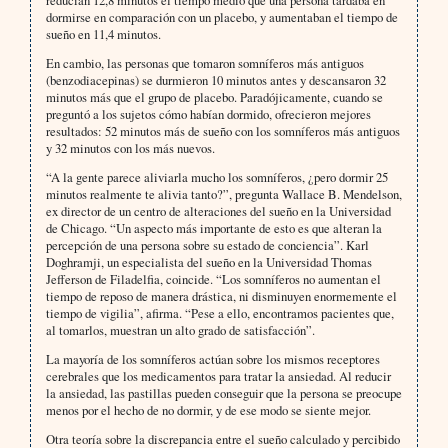
reducían 12,8 minutos el tiempo medio que una persona tardaba en
dormirse en comparación con un placebo, y aumentaban el tiempo de
sueño en 11,4 minutos.
En cambio, las personas que tomaron somníferos más antiguos
(benzodiacepinas) se durmieron 10 minutos antes y descansaron 32
minutos más que el grupo de placebo. Paradójicamente, cuando se
preguntó a los sujetos cómo habían dormido, ofrecieron mejores
resultados: 52 minutos más de sueño con los somníferos más antiguos
y 32 minutos con los más nuevos.
“A la gente parece aliviarla mucho los somníferos, ¿pero dormir 25
minutos realmente te alivia tanto?”, pregunta Wallace B. Mendelson,
ex director de un centro de alteraciones del sueño en la Universidad
de Chicago. “Un aspecto más importante de esto es que alteran la
percepción de una persona sobre su estado de conciencia”. Karl
Doghramji, un especialista del sueño en la Universidad Thomas
Jefferson de Filadelfia, coincide. “Los somníferos no aumentan el
tiempo de reposo de manera drástica, ni disminuyen enormemente el
tiempo de vigilia”, afirma. “Pese a ello, encontramos pacientes que,
al tomarlos, muestran un alto grado de satisfacción”.
La mayoría de los somníferos actúan sobre los mismos receptores
cerebrales que los medicamentos para tratar la ansiedad. Al reducir
la ansiedad, las pastillas pueden conseguir que la persona se preocupe
menos por el hecho de no dormir, y de ese modo se siente mejor.
Otra teoría sobre la discrepancia entre el sueño calculado y percibido