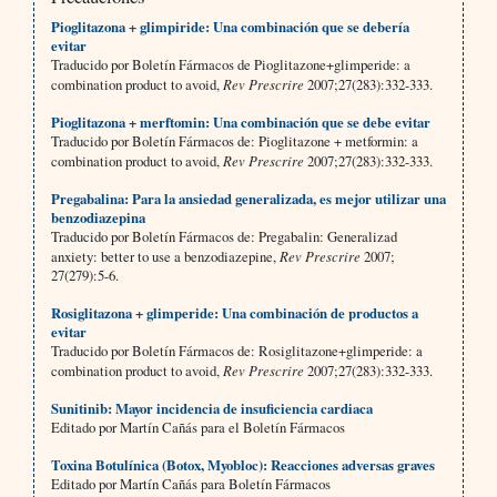
Pioglitazona + glimpiride: Una combinación que se debería
evitar
Traducido por Boletín Fármacos de Pioglitazone+glimperide: a
combination product to avoid,
Rev Prescrire
2007;27(283):332-333.
Pioglitazona + merftomin: Una combinación que se debe evitar
Traducido por Boletín Fármacos de: Pioglitazone + metformin: a
combination product to avoid,
Rev Prescrire
2007;27(283):332-333.
Pregabalina: Para la ansiedad generalizada, es mejor utilizar una
benzodiazepina
Traducido por Boletín Fármacos de: Pregabalin: Generalizad
anxiety: better to use a benzodiazepine,
Rev Prescrire
2007;
27(279):5-6.
Rosiglitazona + glimperide: Una combinación de productos a
evitar
Traducido por Boletín Fármacos de: Rosiglitazone+glimperide: a
combination product to avoid,
Rev Prescrire
2007;27(283):332-333.
Sunitinib: Mayor incidencia de insuficiencia cardiaca
Editado por Martín Cañás para el Boletín Fármacos
Toxina Botulínica (Botox, Myobloc): Reacciones adversas graves
Editado por Martín Cañás para Boletín Fármacos