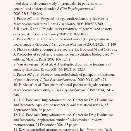
fixed-dose, multicenter study of pregabalin in patients with
generalized anxiety disorder,
J Clin Psychopharmaco1
2003;23(3):240-249.
4. Pande AC et al. Pregabalin in generalized anxiety disorder: a
placebo-controlled trial,
Am J Psychiatry
2003;160:533-540.
5. Rickels K et al. Pregabalin for treatment of generalized anxiety
disorder,
Arch Gen Psychiatry
2005;62:1022-1030.
6. Pande AC et al. Efficacy of the novel anxiolytic pregabalin in
social anxiety disorder,
J Clin Psychopharmaco1
2004;24(2):141-149.
7. Phobie sociale et competence sociale. In: Bouvard M and Cottraux
J, Protocoles et echelles d’evaluation en psychiatrie biologique, 3º
edition, Masson, Paris 2002:106-123. i
8. Van Ameringen M et al. Antiepileptic drugs in the treatment of
anxiety disorders,
Drugs
2004;64(19):2199-2220.
9. Pande AC et al. Placebo-controlled study of gabapentin treatment
of panic disorder,
J Clin Psychophannaco1
2000;20(4):467-471.
10. Pande AC et al. Treatment of social phobia with gabapentin: a
placebo-controlled study,
J Clin Psychopharmacol
1999;19(4):341-
348.
11. U.S. Food and Drug Administration. Center for Drug Evaluation
and Research. Application number 21-446 statistical review, 15
September 2004:36 pages.
12. U.S. Food and Drug Administration. Center for Drug Evaluation
and Researchv. Application number 21-446 medical review
memorandum, 21 December 2004:65 pages.
13. Key to controlled substances categories. In: “Physicians’ Desk