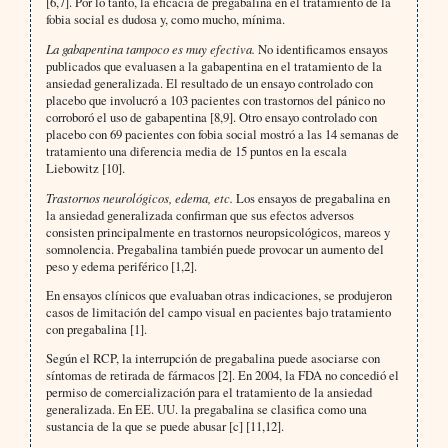
[6,7]. Por lo tanto, la eficacia de pregabalina en el tratamiento de la
fobia social es dudosa y, como mucho, mínima.
La gabapentina tampoco es muy efectiva.
No identificamos ensayos
publicados que evaluasen a la gabapentina en el tratamiento de la
ansiedad generalizada. El resultado de un ensayo controlado con
placebo que involucró a 103 pacientes con trastornos del pánico no
corroboró el uso de gabapentina [8,9]. Otro ensayo controlado con
placebo con 69 pacientes con fobia social mostró a las 14 semanas de
tratamiento una diferencia media de 15 puntos en la escala
Liebowitz [10].
Trastornos neurológicos, edema, etc.
Los ensayos de pregabalina en
la ansiedad generalizada confirman que sus efectos adversos
consisten principalmente en trastornos neuropsicológicos, mareos y
somnolencia. Pregabalina también puede provocar un aumento del
peso y edema periférico [1,2].
En ensayos clínicos que evaluaban otras indicaciones, se produjeron
casos de limitación del campo visual en pacientes bajo tratamiento
con pregabalina [1].
Según el RCP, la interrupción de pregabalina puede asociarse con
síntomas de retirada de fármacos [2]. En 2004, la FDA no concedió el
permiso de comercialización para el tratamiento de la ansiedad
generalizada. En EE. UU. la pregabalina se clasifica como una
sustancia de la que se puede abusar [c] [11,12].