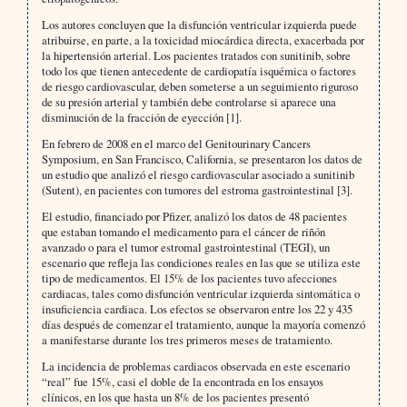
Los autores concluyen que la disfunción ventricular izquierda puede
atribuirse, en parte, a la toxicidad miocárdica directa, exacerbada por
la hipertensión arterial. Los pacientes tratados con sunitinib, sobre
todo los que tienen antecedente de cardiopatía isquémica o factores
de riesgo cardiovascular, deben someterse a un seguimiento riguroso
de su presión arterial y también debe controlarse si aparece una
disminución de la fracción de eyección [1].
En febrero de 2008 en el marco del Genitourinary Cancers
Symposium, en San Francisco, California, se presentaron los datos de
un estudio que analizó el riesgo cardiovascular asociado a sunitinib
(Sutent), en pacientes con tumores del estroma gastrointestinal [3].
El estudio, financiado por Pfizer, analizó los datos de 48 pacientes
que estaban tomando el medicamento para el cáncer de riñón
avanzado o para el tumor estromal gastrointestinal (TEGI), un
escenario que refleja las condiciones reales en las que se utiliza este
tipo de medicamentos. El 15% de los pacientes tuvo afecciones
cardiacas, tales como disfunción ventricular izquierda sintomática o
insuficiencia cardiaca. Los efectos se observaron entre los 22 y 435
días después de comenzar el tratamiento, aunque la mayoría comenzó
a manifestarse durante los tres primeros meses de tratamiento.
La incidencia de problemas cardiacos observada en este escenario
“real” fue 15%, casi el doble de la encontrada en los ensayos
clínicos, en los que hasta un 8% de los pacientes presentó