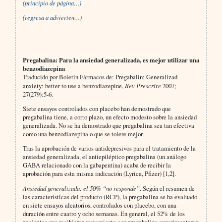
(principio de página…)
(regresa a advierten…)
Pregabalina: Para la ansiedad generalizada, es mejor utilizar una
benzodiazepina
Traducido por Boletín Fármacos de: Pregabalin: Generalizad
anxiety: better to use a benzodiazepine,
Rev Prescrire
2007;
27(279):5-6.
Siete ensayos controlados con placebo han demostrado que
pregabalina tiene, a corto plazo, un efecto modesto sobre la ansiedad
generalizada. No se ha demostrado que pregabalina sea tan efectiva
como una benzodiazepina o que se tolere mejor.
Tras la aprobación de varios antidepresivos para el tratamiento de la
ansiedad generalizada, el antiepiléptico pregabalina (un análogo
GABA relacionado con la gabapentina) acaba de recibir la
aprobación para esta misma indicación (Lyrica, Pfizer) [1,2].
Ansiedad generalizada: el 50% “no responde”
. Según el resumen de
las características del producto (RCP), la pregabalina se ha evaluado
en siete ensayos aleatorios, controlados con placebo, con una
duración entre cuatro y ocho semanas. En general, el 52% de los