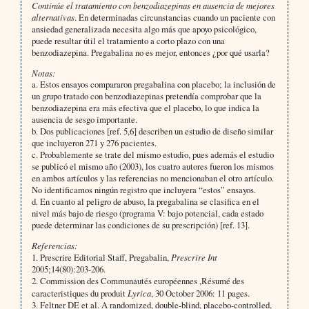
Continúe el tratamiento con benzodiazepinas en ausencia de mejores
alternativas
. En determinadas circunstancias cuando un paciente con
ansiedad generalizada necesita algo más que apoyo psicológico,
puede resultar útil el tratamiento a corto plazo con una
benzodiazepina. Pregabalina no es mejor, entonces ¿por qué usarla?
Notas:
a. Estos ensayos compararon pregabalina con placebo; la inclusión de
un grupo tratado con benzodiazepinas pretendía comprobar que la
benzodiazepina era más efectiva que el placebo, lo que indica la
ausencia de sesgo importante.
b. Dos publicaciones [ref. 5,6] describen un estudio de diseño similar
que incluyeron 271 y 276 pacientes.
c. Probablemente se trate del mismo estudio, pues además el estudio
se publicó el mismo año (2003), los cuatro autores fueron los mismos
en ambos artículos y las referencias no mencionaban el otro artículo.
No identificamos ningún registro que incluyera “estos” ensayos.
d. En cuanto al peligro de abuso, la pregabalina se clasifica en el
nivel más bajo de riesgo (programa V: bajo potencial, cada estado
puede determinar las condiciones de su prescripción) [ref. 13].
Referencias:
1. Prescrire Editorial Staff, Pregabalin,
Prescrire Int
2005;14(80):203-206.
2. Commission des Communautés européennes ,Résumé des
caracteristiques du produit
Lyrica
, 30 October 2006: 11 pages.
3. Feltner DE et al. A randomized, double-blind, placebo-controlled,