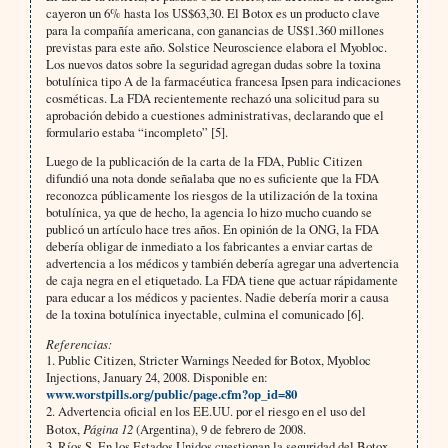
cayeron un 6% hasta los US$63,30. El Botox es un producto clave
para la compañía americana, con ganancias de US$1.360 millones
previstas para este año. Solstice Neuroscience elabora el Myobloc.
Los nuevos datos sobre la seguridad agregan dudas sobre la toxina
botulínica tipo A de la farmacéutica francesa Ipsen para indicaciones
cosméticas. La FDA recientemente rechazó una solicitud para su
aprobación debido a cuestiones administrativas, declarando que el
formulario estaba “incompleto” [5].
Luego de la publicación de la carta de la FDA, Public Citizen
difundió una nota donde señalaba que no es suficiente que la FDA
reconozca públicamente los riesgos de la utilización de la toxina
botulínica, ya que de hecho, la agencia lo hizo mucho cuando se
publicó un artículo hace tres años. En opinión de la ONG, la FDA
debería obligar de inmediato a los fabricantes a enviar cartas de
advertencia a los médicos y también debería agregar una advertencia
de caja negra en el etiquetado. La FDA tiene que actuar rápidamente
para educar a los médicos y pacientes. Nadie debería morir a causa
de la toxina botulínica inyectable, culmina el comunicado [6].
Referencias:
1. Public Citizen, Stricter Warnings Needed for Botox, Myobloc
Injections, January 24, 2008. Disponible en:
www.worstpills.org/public/page.cfm?op_id=80
2. Advertencia oficial en los EE.UU. por el riesgo en el uso del
Botox,
Página 12
(Argentina), 9 de febrero de 2008.
3. Ríos S, En los Estados Unidos cuestionan la seguridad del Botox,