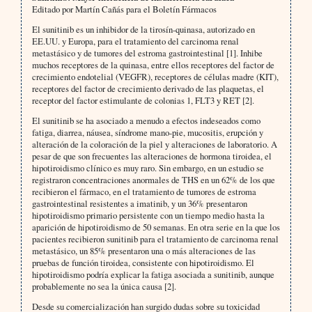
Editado por Martín Cañás para el Boletín Fármacos
El sunitinib es un inhibidor de la tirosín-quinasa, autorizado en
EE.UU. y Europa, para el tratamiento del carcinoma renal
metastásico y de tumores del estroma gastrointestinal [1]. Inhibe
muchos receptores de la quinasa, entre ellos receptores del factor de
crecimiento endotelial (VEGFR), receptores de células madre (KIT),
receptores del factor de crecimiento derivado de las plaquetas, el
receptor del factor estimulante de colonias 1, FLT3 y RET [2].
El sunitinib se ha asociado a menudo a efectos indeseados como
fatiga, diarrea, náusea, síndrome mano-pie, mucositis, erupción y
alteración de la coloración de la piel y alteraciones de laboratorio. A
pesar de que son frecuentes las alteraciones de hormona tiroidea, el
hipotiroidismo clínico es muy raro. Sin embargo, en un estudio se
registraron concentraciones anormales de THS en un 62% de los que
recibieron el fármaco, en el tratamiento de tumores de estroma
gastrointestinal resistentes a imatinib, y un 36% presentaron
hipotiroidismo primario persistente con un tiempo medio hasta la
aparición de hipotiroidismo de 50 semanas. En otra serie en la que los
pacientes recibieron sunitinib para el tratamiento de carcinoma renal
metastásico, un 85% presentaron una o más alteraciones de las
pruebas de función tiroidea, consistente con hipotiroidismo. El
hipotiroidismo podría explicar la fatiga asociada a sunitinib, aunque
probablemente no sea la única causa [2].
Desde su comercialización han surgido dudas sobre su toxicidad