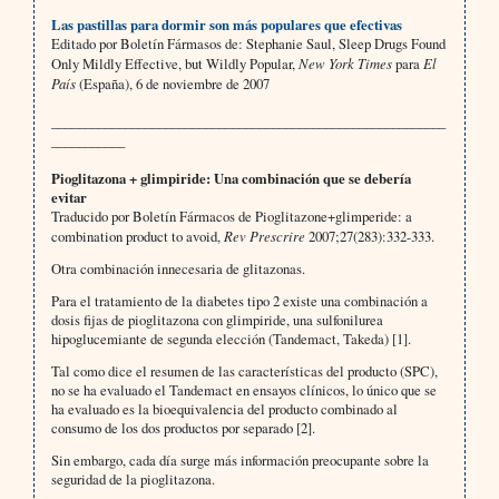
Las pastillas para dormir son más populares que efectivas
Editado por Boletín Fármasos de: Stephanie Saul, Sleep Drugs Found
Only Mildly Effective, but Wildly Popular,
New York Times
para
El
País
(España), 6 de noviembre de 2007
___________________________________________________________
___________
Pioglitazona + glimpiride: Una combinación que se debería
evitar
Traducido por Boletín Fármacos de Pioglitazone+glimperide: a
combination product to avoid,
Rev Prescrire
2007;27(283):332-333.
Otra combinación innecesaria de glitazonas.
Para el tratamiento de la diabetes tipo 2 existe una combinación a
dosis fijas de pioglitazona con glimpiride, una sulfonilurea
hipoglucemiante de segunda elección (Tandemact, Takeda) [1].
Tal como dice el resumen de las características del producto (SPC),
no se ha evaluado el Tandemact en ensayos clínicos, lo único que se
ha evaluado es la bioequivalencia del producto combinado al
consumo de los dos productos por separado [2].
Sin embargo, cada día surge más información preocupante sobre la
seguridad de la pioglitazona.