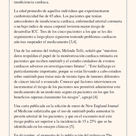
insuficiencia cardiaca.
La edad promedio de aquellos individuos que experimentaron
cardiotoxicidad fue de 65 años. Los pacientes que tenían
antecedentes de insuficiencia cardiaca, enfermedad arterial coronaria
o un bajo índice de masa corporal tuvieron mayor riesgo de
desarrollar ICC. Tres de los cinco pacientes a los que se les dio
seguimiento a largo plazo siguieron teniendo problemas cardiacos
aún tras suspender el medicamento [3,4].
Una de las autoras del trabajo, Melinda Telli, señaló que “nuestros
datos respaldan el papel de la monitorización cardiaca rutinaria en
pacientes que reciben sunitinib y el estudio cuidadoso de eventos
cardiacos adversos en investigaciones futuras”. “Este hallazgo es
particularmente importante, porque se están llevando a cabo estudios
sobre sunitinib para tratar más de treinta tipos de tumores diferentes
de cáncer inicial o avanzado. Conocer qué factores intervienen en
incrementar el riesgo de los pacientes nos permitirá administrar este
medicamento de un modo más seguro en pacientes en los que los
beneficios superan claramente los riesgos”, agregó [4].
Una carta publicada en la edición de enero de New England Journal
of Medicine enfatizaba que el uso de sunitinib podía aumentar la
presión arterial de los pacientes, y que en el escenario real este
riesgo podría ser superior a la incidencia de 15 a 25% que se ha
identificado en los ensayos clínicos [5].
En diciembre, al momento de la publicación del trabajo en The