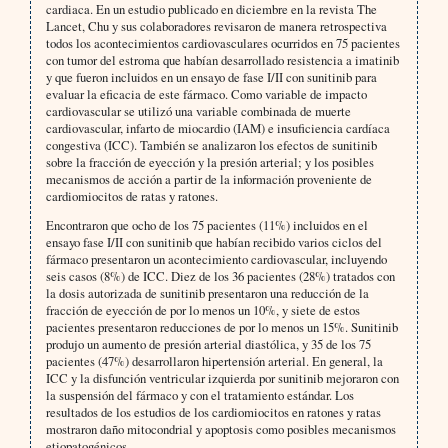
cardiaca. En un estudio publicado en diciembre en la revista The
Lancet, Chu y sus colaboradores revisaron de manera retrospectiva
todos los acontecimientos cardiovasculares ocurridos en 75 pacientes
con tumor del estroma que habían desarrollado resistencia a imatinib
y que fueron incluidos en un ensayo de fase I/II con sunitinib para
evaluar la eficacia de este fármaco. Como variable de impacto
cardiovascular se utilizó una variable combinada de muerte
cardiovascular, infarto de miocardio (IAM) e insuficiencia cardíaca
congestiva (ICC). También se analizaron los efectos de sunitinib
sobre la fracción de eyección y la presión arterial; y los posibles
mecanismos de acción a partir de la información proveniente de
cardiomiocitos de ratas y ratones.
Encontraron que ocho de los 75 pacientes (11%) incluidos en el
ensayo fase I/II con sunitinib que habían recibido varios ciclos del
fármaco presentaron un acontecimiento cardiovascular, incluyendo
seis casos (8%) de ICC. Diez de los 36 pacientes (28%) tratados con
la dosis autorizada de sunitinib presentaron una reducción de la
fracción de eyección de por lo menos un 10%, y siete de estos
pacientes presentaron reducciones de por lo menos un 15%. Sunitinib
produjo un aumento de presión arterial diastólica, y 35 de los 75
pacientes (47%) desarrollaron hipertensión arterial. En general, la
ICC y la disfunción ventricular izquierda por sunitinib mejoraron con
la suspensión del fármaco y con el tratamiento estándar. Los
resultados de los estudios de los cardiomiocitos en ratones y ratas
mostraron daño mitocondrial y apoptosis como posibles mecanismos
etiopatogénicos.