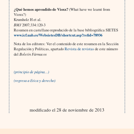
¿
Qué hemos aprendido de Vioxx?
(What have we learnt from
Vioxx?)
Krumholz H et al.
BMJ
2007;334:120-3
Resumen en castellano reproducido de la base bibliográfica SIETES
www.icf.uab.es/WebsietesDB/shortcut.asp?refid=78936
Nota de los editores: Ver el contenido de este resumen en la Sección
Regulación y Políticas, apartado
Revista de revistas
de este número
del
Boletín Fármacos
(principio de página…)
(regresa a
tica y derecho)
É
modificado el 28 de noviembre de 2013