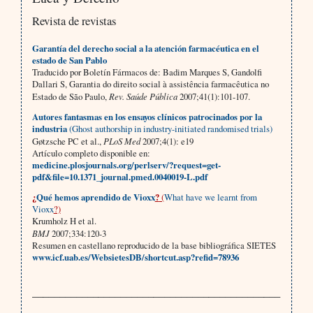
Revista de revistas
Garantía del derecho social a la atención farmacéutica en el
estado de San Pablo
Traducido por Boletín Fármacos de: Badim Marques S, Gandolfi
Dallari S, Garantia do direito social à assistência farmacêutica no
Estado de São Paulo,
Rev. Saúde Pública
2007;41(1):101-107.
Autores fantasmas en los ensayos clínicos patrocinados por la
industria
(Ghost authorship in industry-initiated randomised trials)
Gøtzsche PC et al.,
PLoS Med
2007;4(1): e19
Artículo completo disponible en:
medicine.plosjournals.org/perlserv/?request=get-
pdf&file=10.1371_journal.pmed.0040019-L.pdf
¿
Qué hemos aprendido de Vioxx
?
(
What have we learnt from
Vioxx
?)
Krumholz H et al.
BMJ
2007;334:120-3
Resumen en castellano reproducido de la base bibliográfica SIETES
www.icf.uab.es/WebsietesDB/shortcut.asp?refid=78936
_____________________________________________
__________________