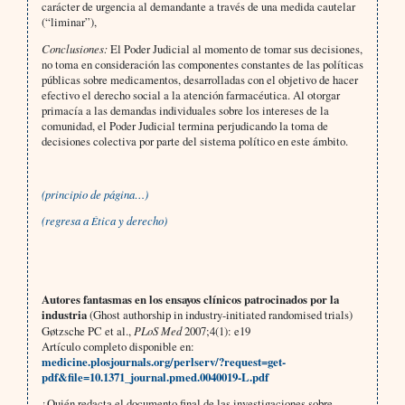
carácter de urgencia al demandante a través de una medida cautelar
(“liminar”),
Conclusiones:
El Poder Judicial al momento de tomar sus decisiones,
no toma en consideración las componentes constantes de las políticas
públicas sobre medicamentos, desarrolladas con el objetivo de hacer
efectivo el derecho social a la atención farmacéutica. Al otorgar
primacía a las demandas individuales sobre los intereses de la
comunidad, el Poder Judicial termina perjudicando la toma de
decisiones colectiva por parte del sistema político en este ámbito.
(principio de página…)
(regresa a
tica y derecho)
É
Autores fantasmas en los ensayos clínicos patrocinados por la
industria
(Ghost authorship in industry-initiated randomised trials)
Gøtzsche PC et al.,
PLoS Med
2007;4(1): e19
Artículo completo disponible en:
medicine.plosjournals.org/perlserv/?request=get-
pdf&file=10.1371_journal.pmed.0040019-L.pdf
¿Quién redacta el documento final de las investigaciones sobre