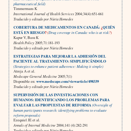
pharmaceutical field)
Timmermans K
International Journal of Health Services
2004;34(4):651-661
Traducido y editado por Núria Homedes
COBERTURA DE MEDICAMENTOS EN CANADÁ:
¿
QUIÉN
ESTÁ EN RIESGO
?
(
Drug coverage in Canada: who is at risk
?
)
Kapur V, Basu K
Health Policy
2005;71:181-193
Traducido y editado por Núria Homedes
ESTRATEGIAS PARA MEJORAR LA ADHESIÓN DEL
PACIENTE AL TRATAMIENTO: SIMPLIFICÁNDOLO
(Strategies to enhance patient adherence: Making it simple)
Atreja A et al.
Medscape General Medicine
2005;7(1)
Disponible en:
www.medscape.com/viewarticle/498339
Traducido y editado por Núria Homedes
SUPERVISIÓN DE LAS INVESTIGACIONES CON
HUMANOS: IDENTIFICANDO LOS PROBLEMAS PARA
EVALUAR LAS PROPUESTAS DE REFORMA
(Oversight of
human participants research: identifying problems to evaluate
reform proposals)
Ezequiel JE et al.
Annals of Internal Medicine
2004;141 (4):282-291
Traducido y editado por Núria Homedes