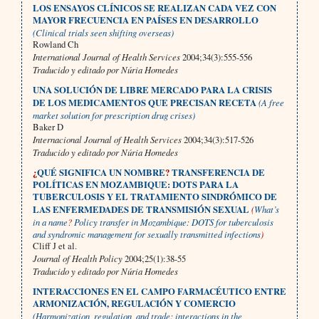
LOS ENSAYOS CLÍNICOS SE REALIZAN CADA VEZ CON
MAYOR FRECUENCIA EN PAÍSES EN DESARROLLO
(Clinical trials seen shifting overseas)
Rowland Ch
International Journal of Health Services
2004;34(3):555-556
Traducido y editado por Núria Homedes
UNA SOLUCIÓN DE LIBRE MERCADO PARA LA CRISIS
DE LOS MEDICAMENTOS QUE PRECISAN RECETA
(A free
market solution for prescription drug crises)
Baker D
Internacional Journal of Health Services
2004;34(3):517-526
Traducido y editado por Núria Homedes
¿
QUÉ SIGNIFICA UN NOMBRE
?
TRANSFERENCIA DE
POLÍTICAS EN MOZAMBIQUE: DOTS PARA LA
TUBERCULOSIS Y EL TRATAMIENTO SINDRÓMICO DE
LAS ENFERMEDADES DE TRANSMISIÓN SEXUAL
(
What’s
in a name
?
Policy transfer in Mozambique: DOTS for tuberculosis
and syndromic management for sexually transmitted infections
)
Cliff J et al.
Journal of Health Policy
2004;25(1):38-55
Traducido y editado por Núria Homedes
INTERACCIONES EN EL CAMPO FARMACÉUTICO ENTRE
ARMONIZACIÓN, REGULACIÓN Y COMERCIO
(Harmonization, regulation, and trade: interactions in the