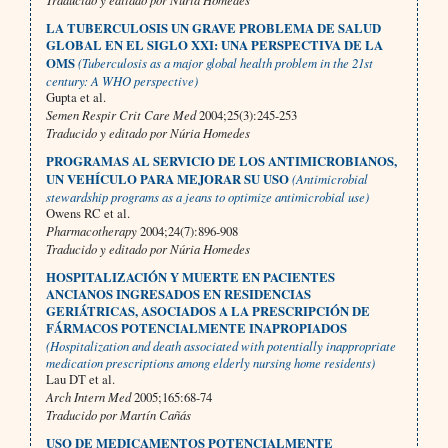
LA TUBERCULOSIS UN GRAVE PROBLEMA DE SALUD
GLOBAL EN EL SIGLO XXI: UNA PERSPECTIVA DE LA
OMS
(Tuberculosis as a major global health problem in the 21st
century: A WHO perspective)
Gupta et al.
Semen Respir Crit Care Med
2004;25(3):245-253
Traducido y editado por Núria Homedes
PROGRAMAS AL SERVICIO DE LOS ANTIMICROBIANOS,
UN VEHÍCULO PARA MEJORAR SU USO
(Antimicrobial
stewardship programs as a jeans to optimize antimicrobial use)
Owens RC et al.
Pharmacotherapy
2004;24(7):896-908
Traducido y editado por Núria Homedes
HOSPITALIZACIÓN Y MUERTE EN PACIENTES
ANCIANOS INGRESADOS EN RESIDENCIAS
GERIÁTRICAS, ASOCIADOS A LA PRESCRIPCIÓN DE
FÁRMACOS POTENCIALMENTE INAPROPIADOS
(Hospitalization and death associated with potentially inappropriate
medication prescriptions among elderly nursing home residents)
Lau DT et al.
Arch Intern Med
2005;165:68-74
Traducido por Martín Cañás
USO DE MEDICAMENTOS POTENCIALMENTE