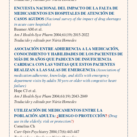
ENCUESTA NACIONAL DEL IMPACTO DE LA FALTA DE
MEDICAMENTOS EN HOSPITALES DE ATENCIÓN DE
CASOS AGUDOS
(Nacional survey of the impact of drug shortages
in acute care hospitals)
Baumer AM et al.
Am J Health-Syst Pharm
2004;61(19):2015-2022
Traducido y editado por Núria Homedes
ASOCIACIÓN ENTRE ADHERENCIA A LA MEDICACIÓN,
CONOCIMIENTO Y HABILIDADES DE LOS PACIENTES DE
MÁS DE 50 AÑOS QUE PADECEN DE INSUFICIENCIA
CARDIACA CON LAS VISITAS QUE ESTOS PACIENTES
REALIZAN A LAS SALAS DE EMERGENCIA
(Association of
medication adherente, knowledge, and skills with emergency
department visits by adults 50 yers or older with congestive heart
failure)
Hope CJ et al.
Am J Health-Syst Pham
2004;61(19):2043-2049
Traducido y editado por Núria Homedes
UTILIZACIÓN DE MEDICAMENTOS ENTRE LA
POBLACIÓN ADULTA:
¿
RIESGO O PROTECCIÓN
?
(
Drug
use in the elderly: risk or protection
?)
Cornelius Ch
Curr Opin Psychiatry
2004;17(6):443-447
Traducido y editado por Núria Homedes