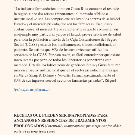
“La industria farmacéutica, tanto en Costa Rica como en el resto de
la región, tiene dos aristas importantes: el mercado público o
institucional -o sea, las compras que realizan los centros de salud del
Estado- y el mercado privado, que son las farmacias. En el caso
costarricense, el mercado tiene características que lo convierten en
un ejemplo muy particular, ya que el Estado provee servicios de salud
para toda la población a través de la Caja Costarricense del Seguro
Social (CCSS) y esta da los medicamentos, sin costo adicional, al
paciente. Se estima que 80% de los costarricenses utiliza los
servicios de la CCSS. Por esta razón, es fácil entender por qué existe
tanto interés por parte de todos los laboratorios por entrar a este
mercado. Hoy día los laboratorios de genéricos Stein y Gutis facturan
más en el sector institucional que en el sector privado, mientras que
en Merck Sharp & Dohme y Novartis Farma, aproximadamente el
80% de sus ingresos son del sector de farmacias privadas”. [Sigue]
(principio de página…)
RECETAS QUE PUEDEN SER INAPROPIADAS PARA
ANCIANOS EN RESIDENCIAS DE TRATAMIENTOS
PROLONGADOS
(Potentially inappropriate prescriptions for older
patients in long-term care)