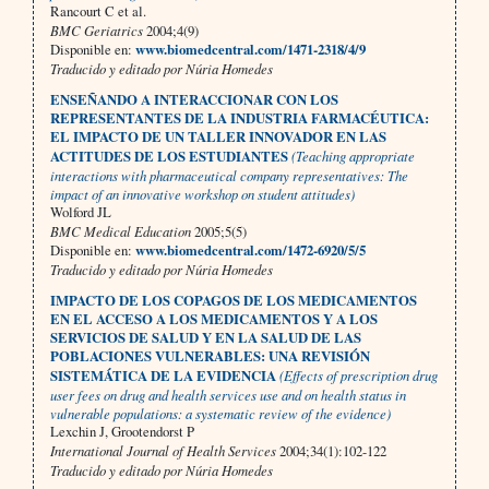
Rancourt C et al.
BMC Geriatrics
2004;4(9)
Disponible en:
www.biomedcentral.com/1471-2318/4/9
Traducido y editado por Núria Homedes
ENSEÑANDO A INTERACCIONAR CON LOS
REPRESENTANTES DE LA INDUSTRIA FARMACÉUTICA:
EL IMPACTO DE UN TALLER INNOVADOR EN LAS
ACTITUDES DE LOS ESTUDIANTES
(Teaching appropriate
interactions with pharmaceutical company representatives: The
impact of an innovative workshop on student attitudes)
Wolford JL
BMC Medical Education
2005;5(5)
Disponible en:
www.biomedcentral.com/1472-6920/5/5
Traducido y editado por Núria Homedes
IMPACTO DE LOS COPAGOS DE LOS MEDICAMENTOS
EN EL ACCESO A LOS MEDICAMENTOS Y A LOS
SERVICIOS DE SALUD Y EN LA SALUD DE LAS
POBLACIONES VULNERABLES: UNA REVISIÓN
SISTEMÁTICA DE LA EVIDENCIA
(Effects of prescription drug
user fees on drug and health services use and on health status in
vulnerable populations: a systematic review of the evidence)
Lexchin J, Grootendorst P
International Journal of Health Services
2004;34(1):102-122
Traducido y editado por Núria Homedes