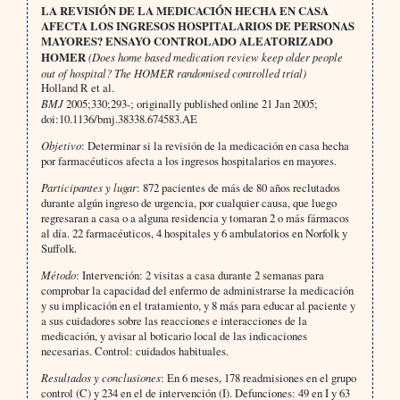
LA REVISIÓN DE LA MEDICACIÓN HECHA EN CASA
AFECTA LOS INGRESOS HOSPITALARIOS DE PERSONAS
MAYORES?
ENSAYO CONTROLADO ALEATORIZADO
HOMER
(
Does home based medication review keep older people
out of hospital?
The HOMER randomised controlled trial)
Holland R et al.
BMJ
2005;330;293-; originally published online 21 Jan 2005;
doi:10.1136/bmj.38338.674583.AE
Objetivo
: Determinar si la revisión de la medicación en casa hecha
por farmacéuticos afecta a los ingresos hospitalarios en mayores.
Participantes y lugar
: 872 pacientes de más de 80 años reclutados
durante algún ingreso de urgencia, por cualquier causa, que luego
regresaran a casa o a alguna residencia y tomaran 2 o más fármacos
al día. 22 farmacéuticos, 4 hospitales y 6 ambulatorios en Norfolk y
Suffolk.
Método
: Intervención: 2 visitas a casa durante 2 semanas para
comprobar la capacidad del enfermo de administrarse la medicación
y su implicación en el tratamiento, y 8 más para educar al paciente y
a sus cuidadores sobre las reacciones e interacciones de la
medicación, y avisar al boticario local de las indicaciones
necesarias. Control: cuidados habituales.
Resultados y conclusiones
: En 6 meses, 178 readmisiones en el grupo
control (C) y 234 en el de intervención (I). Defunciones: 49 en I y 63