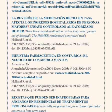
_ob=JournalURL&_cdi=5882&_auth=y&_acct=C000050221&_ve
rsion=1&_urlVersion=0&_userid=10&md5=ad1fb4f278addf1788e
7e0d9d7a6722e
LA REVISIÓN DE LA MEDICACIÓN HECHA EN CASA
AFECTA LOS INGRESOS HOSPITALARIOS DE PERSONAS
MAYORES
?
ENSAYO CONTROLADO ALEATORIZADO
HOMER
(
Does home based medication review keep older people
out of hospital
?
The HOMER randomised controlled trial
)
Holland R et al.
BMJ
2005;330;293-; originally published online 21 Jan 2005;
doi:10.1136/bmj.38338.674583.AE
INDUSTRIA FARMACÉUTICA EN COSTA RICA: EL
NEGOCIO DE LOS MEDICAMENTOS
Amenábar AV
Actualidad Económica
Dic.2004-Enero 2005; nº 308-309:46-50
Artículo completo disponible en:
www.actualidad.co.cr/308-
309/46.actualidad.html
Holland R et al.
BMJ
2005;330;293-; originally published online 21 Jan 2005;
doi:10.1136/bmj.38338.674583.AE
RECETAS QUE PUEDEN SER INAPROPIADAS PARA
ANCIANOS EN RESIDENCIAS DE TRATAMIENTOS
PROLONGADOS
(Potentially inappropriate prescriptions for older
patients in long-term care)