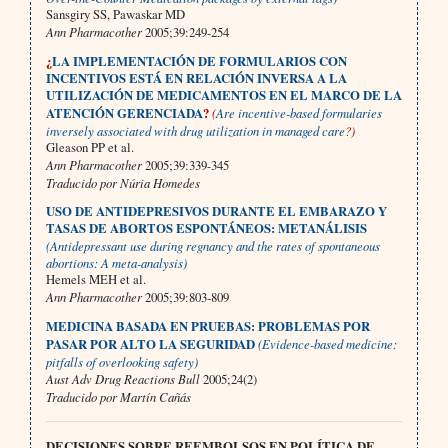
Sansgiry SS, Pawaskar MD
Ann Pharmacother
2005;39:249-254
¿
LA IMPLEMENTACIÓN DE FORMULARIOS CON
INCENTIVOS ESTÁ EN RELACIÓN INVERSA A LA
UTILIZACIÓN DE MEDICAMENTOS EN EL MARCO DE LA
ATENCIÓN GERENCIADA
?
(
Are incentive-based formularies
inversely associated with drug utilization in managed care
?)
Gleason PP et al.
Ann Pharmacother
2005;39:339-345
Traducido por Núria Homedes
USO DE ANTIDEPRESIVOS DURANTE EL EMBARAZO Y
TASAS DE ABORTOS ESPONTÁNEOS: METANÁLISIS
(Antidepressant use during regnancy and the rates of spontaneous
abortions: A meta-analysis)
Hemels MEH et al.
Ann Pharmacother
2005;39:803-809
MEDICINA BASADA EN PRUEBAS: PROBLEMAS POR
PASAR POR ALTO LA SEGURIDAD
(Evidence-based medicine:
pitfalls of overlooking safety)
Aust Adv Drug Reactions Bull
2005;24(2)
Traducido por Martín Cañás
DECISIONES SOBRE REEMBOLSOS EN POLÍTICA DE