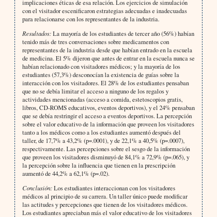
implicaciones éticas de esa relación. Los ejercicios de simulación
con el visitador escenificaron estrategias adecuadas e inadecuadas
para relacionarse con los representantes de la industria.
Resultados:
La mayoría de los estudiantes de tercer año (56%) habían
tenido más de tres conversaciones sobre medicamentos con
representantes de la industria desde que habían entrado en la escuela
de medicina. El 5% dijeron que antes de entrar en la escuela nunca se
habían relacionado con visitadores médicos; y la mayoría de los
estudiantes (57,3%) desconocían la existencia de guías sobre la
interacción con los visitadores. El 28% de los estudiantes pensaban
que no se debía limitar el acceso a ninguno de los regalos y
actividades mencionadas (acceso a comida, estetoscopios gratis,
libros, CD-ROMS educativos, eventos deportivos), y el 24% pensaban
que se debía restringir el acceso a eventos deportivos. La percepción
sobre el valor educativo de la información que proveen los visitadores
tanto a los médicos como a los estudiantes aumentó después del
taller, de 17,7% a 43,2% (p=.0001), y de 22,1% a 40,5% (p=.0007),
respectivamente. Las percepciones sobre el sesgo de la información
que proveen los visitadores disminuyó de 84,1% a 72,9% (p=.065), y
la percepción sobre la influencia que tienen en la prescripción
aumentó de 44,2% a 62,1% (p=.02).
Conclusión:
Los estudiantes interaccionan con los visitadores
médicos al principio de su carrera. Un taller único puede modificar
las actitudes y percepciones que tienen de los visitadores médicos.
Los estudiantes apreciaban más el valor educativo de los visitadores