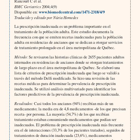
Rancourt C et al.
BMC Geriatrics
2004;4(9)
Disponible en:
www.biomedcentral.com/1471-2318/4/9
Traducido y editado por Núria Homedes
La prescripción inadecuada es un problema importante en el
tratamiento de la población adulta. Este estudio documenta la
frecuencia con que se emiten recetas inadecuadas para la población
adulta en residencias de ancianos que se dedican a otorgar servicios
de tratamiento prolongado en el área metropolitana de Québec.
Método:
Se revisaron las historias clínicas de 2655 pacientes adultos
internados en residencias de ancianos donde se otorgan tratamientos
de largo plazo en el área metropolitana de Québec. Se elaboró una
lista de criterios de prescripción inadecuada que luego se validó a
través del método Delfi modificado. Se hizo una revisión de las
recetas médicas para determinar la prevalencia de prescripción
inadecuada. Se utilizó análisis multivariado para identificar los
factores predictivos de la prevalencia de prescripción inadecuada.
Resultados:
Casi todos los ancianos (94%) recibían más de un
medicamento; la media era de 4,8 medicamentos -de los que precisan
receta- por persona. La mayoría (54,7%) de los que recibían
tratamiento estaban consumiendo medicamentos que podían ser
inadecuados. El problema de prescripción inadecuada más frecuente
era el de interacciones (33,3% de los pacientes tratados), seguidos de
tratamientos de duración inadecuada (23,6%), medicamentos