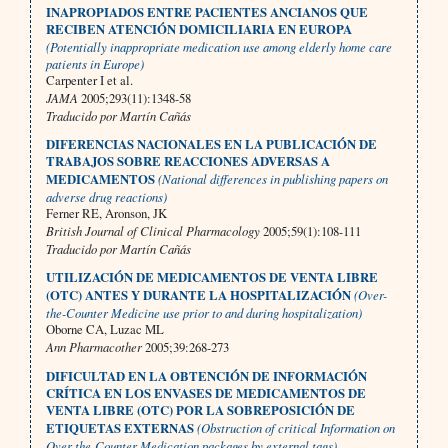
INAPROPIADOS ENTRE PACIENTES ANCIANOS QUE
RECIBEN ATENCIÓN DOMICILIARIA EN EUROPA
(Potentially inappropriate medication use among elderly home care
patients in Europe)
Carpenter I et al.
JAMA
2005;293(11):1348-58
Traducido por Martín Cañás
DIFERENCIAS NACIONALES EN LA PUBLICACIÓN DE
TRABAJOS SOBRE REACCIONES ADVERSAS A
MEDICAMENTOS
(National differences in publishing papers on
adverse drug reactions)
Ferner RE, Aronson, JK
British Journal of Clinical Pharmacology
2005;59(1):108-111
Traducido por Martín Cañás
UTILIZACIÓN DE MEDICAMENTOS DE VENTA LIBRE
(OTC) ANTES Y DURANTE LA HOSPITALIZACIÓN
(Over-
the-Counter Medicine use prior to and during hospitalization)
Oborne CA, Luzac ML
Ann Pharmacother
2005;39:268-273
DIFICULTAD EN LA OBTENCIÓN DE INFORMACIÓN
CRÍTICA EN LOS ENVASES DE MEDICAMENTOS DE
VENTA LIBRE (OTC) POR LA SOBREPOSICIÓN DE
ETIQUETAS EXTERNAS
(Obstruction of critical Information on
Over-the-Counter Medication packages by external tags)