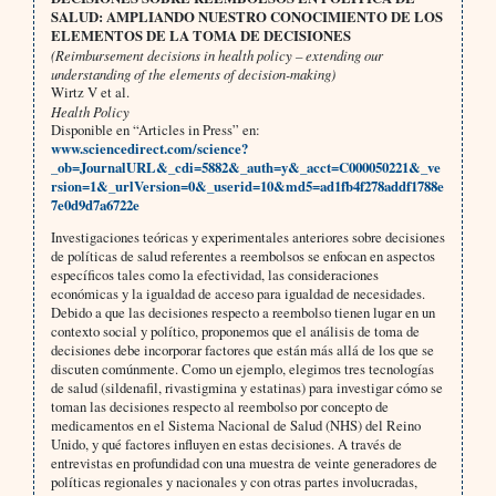
SALUD: AMPLIANDO NUESTRO CONOCIMIENTO DE LOS
ELEMENTOS DE LA TOMA DE DECISIONES
(Reimbursement decisions in health policy – extending our
understanding of the elements of decision-making)
Wirtz V et al.
Health Policy
Disponible en “Articles in Press” en:
www.sciencedirect.com/science?
_ob=JournalURL&_cdi=5882&_auth=y&_acct=C000050221&_ve
rsion=1&_urlVersion=0&_userid=10&md5=ad1fb4f278addf1788e
7e0d9d7a6722e
Investigaciones teóricas y experimentales anteriores sobre decisiones
de políticas de salud referentes a reembolsos se enfocan en aspectos
específicos tales como la efectividad, las consideraciones
económicas y la igualdad de acceso para igualdad de necesidades.
Debido a que las decisiones respecto a reembolso tienen lugar en un
contexto social y político, proponemos que el análisis de toma de
decisiones debe incorporar factores que están más allá de los que se
discuten comúnmente. Como un ejemplo, elegimos tres tecnologías
de salud (sildenafil, rivastigmina y estatinas) para investigar cómo se
toman las decisiones respecto al reembolso por concepto de
medicamentos en el Sistema Nacional de Salud (NHS) del Reino
Unido, y qué factores influyen en estas decisiones. A través de
entrevistas en profundidad con una muestra de veinte generadores de
políticas regionales y nacionales y con otras partes involucradas,