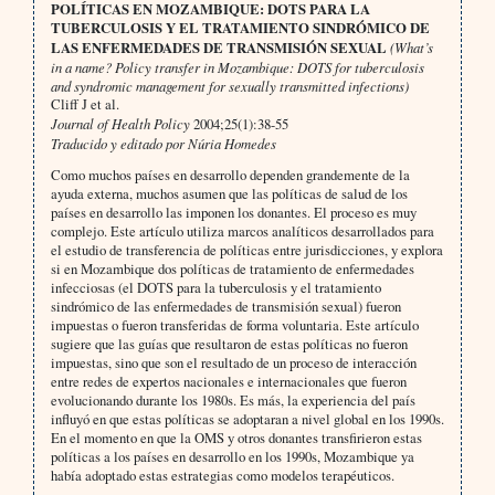
POLÍTICAS EN MOZAMBIQUE: DOTS PARA LA
TUBERCULOSIS Y EL TRATAMIENTO SINDRÓMICO DE
LAS ENFERMEDADES DE TRANSMISIÓN SEXUAL
(What’s
in a name? Policy transfer in Mozambique: DOTS for tuberculosis
and syndromic management for sexually transmitted infections)
Cliff J et al.
Journal of Health Policy
2004;25(1):38-55
Traducido y editado por Núria Homedes
Como muchos países en desarrollo dependen grandemente de la
ayuda externa, muchos asumen que las políticas de salud de los
países en desarrollo las imponen los donantes. El proceso es muy
complejo. Este artículo utiliza marcos analíticos desarrollados para
el estudio de transferencia de políticas entre jurisdicciones, y explora
si en Mozambique dos políticas de tratamiento de enfermedades
infecciosas (el DOTS para la tuberculosis y el tratamiento
sindrómico de las enfermedades de transmisión sexual) fueron
impuestas o fueron transferidas de forma voluntaria. Este artículo
sugiere que las guías que resultaron de estas políticas no fueron
impuestas, sino que son el resultado de un proceso de interacción
entre redes de expertos nacionales e internacionales que fueron
evolucionando durante los 1980s. Es más, la experiencia del país
influyó en que estas políticas se adoptaran a nivel global en los 1990s.
En el momento en que la OMS y otros donantes transfirieron estas
políticas a los países en desarrollo en los 1990s, Mozambique ya
había adoptado estas estrategias como modelos terapéuticos.