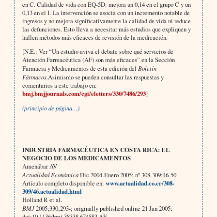
en C. Calidad de vida con EQ-5D: mejora un 0,14 en el grupo C y un
0,13 en el I. La intervención se asocia con un incremento notable de
ingresos y no mejora significativamente la calidad de vida ni reduce
las defunciones. Esto lleva a necesitar más estudios que expliquen y
hallen métodos más eficaces de revisión de la medicación.
[N.E.: Ver “Un estudio aviva el debate sobre qué servicios de
Atención Farmacéutica (AF) son más eficaces” en la Sección
Farmacia y Medicamentos de esta edición del
Boletín
Fármacos.
Asimismo se pueden consultar las respuestas y
comentarios a este trabajo en:
bmj.bmjjournals.com/cgi/eletters/330/7486/293
]
(principio de página…)
INDUSTRIA FARMACÉUTICA EN COSTA RICA: EL
NEGOCIO DE LOS MEDICAMENTOS
Amenábar AV
Actualidad Económica
Dic.2004-Enero 2005; nº 308-309:46-50
Artículo completo disponible en:
www.actualidad.co.cr/308-
309/46.actualidad.html
Holland R et al.
BMJ
2005;330;293-; originally published online 21 Jan 2005;
doi:10.1136/bmj.38338.674583.AE