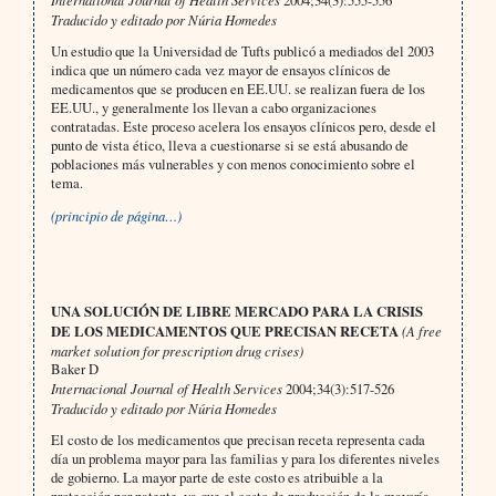
2004;34(3):555-556
Traducido y editado por Núria Homedes
Un estudio que la Universidad de Tufts publicó a mediados del 2003
indica que un número cada vez mayor de ensayos clínicos de
medicamentos que se producen en EE.UU. se realizan fuera de los
EE.UU., y generalmente los llevan a cabo organizaciones
contratadas. Este proceso acelera los ensayos clínicos pero, desde el
punto de vista ético, lleva a cuestionarse si se está abusando de
poblaciones más vulnerables y con menos conocimiento sobre el
tema.
(principio de página…)
UNA SOLUCIÓN DE LIBRE MERCADO PARA LA CRISIS
DE LOS MEDICAMENTOS QUE PRECISAN RECETA
(A free
market solution for prescription drug crises)
Baker D
Internacional Journal of Health Services
2004;34(3):517-526
Traducido y editado por Núria Homedes
El costo de los medicamentos que precisan receta representa cada
día un problema mayor para las familias y para los diferentes niveles
de gobierno. La mayor parte de este costo es atribuible a la