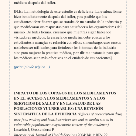
médicos después del taller.
[N.E.: La metodología de este estudio es deficiente. La evaluación se
hizo inmediatamente después del taller, y es posible que los
estudiantes identificaran que se trataba de un estudio de la industria y
que modificaran sus respuestas para satisfacer a los organizadores del
mismo. De todas formas, creemos que mientras sigan habiendo
visitadores médicos, la escuela de medicina debe educar a los
estudiantes a manejar su relación con ellos; sin embargo, esos cursos
no deben ser utilizados para fortalecer los intereses de la industria
sino para mejorar la practica médica, y en última instancia para que
los médicos sean más efectivos en el cuidado de sus pacientes].
(principio de página…)
IMPACTO DE LOS COPAGOS DE LOS MEDICAMENTOS
EN EL ACCESO A LOS MEDICAMENTOS Y A LOS
SERVICIOS DE SALUD Y EN LA SALUD DE LAS
POBLACIONES VULNERABLES: UNA REVISIÓN
SISTEMÁTICA DE LA EVIDENCIA
(Effects of prescription drug
user fees on drug and health services use and on health status in
vulnerable populations: a systematic review of the evidence)
Lexchin J, Grootendorst P
International Journal of Health Services
2004;34(1):102-122