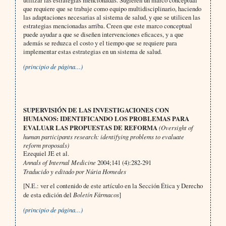
utilizar las estrategias mencionadas. Sugieren un marco conceptual
que requiere que se trabaje como equipo multidisciplinario, haciendo
las adaptaciones necesarias al sistema de salud, y que se utilicen las
estrategias mencionadas arriba. Creen que este marco conceptual
puede ayudar a que se diseñen intervenciones eficaces, y a que
además se reduzca el costo y el tiempo que se requiere para
implementar estas estrategias en un sistema de salud.
(principio de página…)
SUPERVISIÓN DE LAS INVESTIGACIONES CON
HUMANOS: IDENTIFICANDO LOS PROBLEMAS PARA
EVALUAR LAS PROPUESTAS DE REFORMA
(Oversight of
human participants research: identifying problems to evaluate
reform proposals)
Ezequiel JE et al.
Annals of Internal Medicine
2004;141 (4):282-291
Traducido y editado por Núria Homedes
[N.E.: ver el contenido de este artículo en la Sección Ética y Derecho
de esta edición del
Boletín Fármacos
]
(principio de página…)