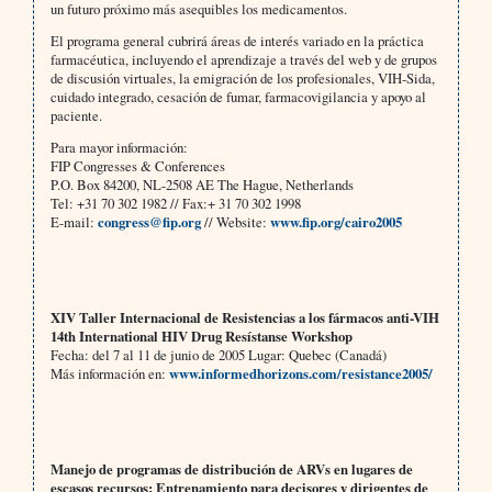
un futuro próximo más asequibles los medicamentos.
El programa general cubrirá áreas de interés variado en la práctica
farmacéutica, incluyendo el aprendizaje a través del web y de grupos
de discusión virtuales, la emigración de los profesionales, VIH-Sida,
cuidado integrado, cesación de fumar, farmacovigilancia y apoyo al
paciente.
Para mayor información:
FIP Congresses & Conferences
P.O. Box 84200, NL-2508 AE The Hague, Netherlands
Tel: +31 70 302 1982 // Fax:+ 31 70 302 1998
E-mail:
congress@fip.org
// Website:
www.fip.org/cairo2005
XIV Taller Internacional de Resistencias a los fármacos anti-VIH
14th International HIV Drug Resístanse Workshop
Fecha: del 7 al 11 de junio de 2005 Lugar: Quebec (Canadá)
Más información en:
www.informedhorizons.com/resistance2005/
Manejo de programas de distribución de ARVs en lugares de
escasos recursos: Entrenamiento para decisores y dirigentes de