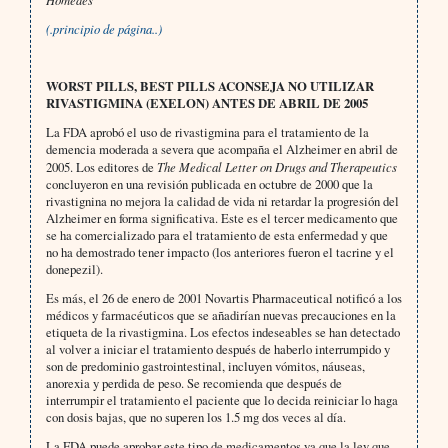
(.principio de página..)
WORST PILLS, BEST PILLS ACONSEJA NO UTILIZAR
RIVASTIGMINA (EXELON) ANTES DE ABRIL DE 2005
La FDA aprobó el uso de rivastigmina para el tratamiento de la
demencia moderada a severa que acompaña el Alzheimer en abril de
2005. Los editores de
The Medical Letter on Drugs and Therapeutics
concluyeron en una revisión publicada en octubre de 2000 que la
rivastignina no mejora la calidad de vida ni retardar la progresión del
Alzheimer en forma significativa. Este es el tercer medicamento que
se ha comercializado para el tratamiento de esta enfermedad y que
no ha demostrado tener impacto (los anteriores fueron el tacrine y el
donepezil).
Es más, el 26 de enero de 2001 Novartis Pharmaceutical notificó a los
médicos y farmacéuticos que se añadirían nuevas precauciones en la
etiqueta de la rivastigmina. Los efectos indeseables se han detectado
al volver a iniciar el tratamiento después de haberlo interrumpido y
son de predominio gastrointestinal, incluyen vómitos, náuseas,
anorexia y perdida de peso. Se recomienda que después de
interrumpir el tratamiento el paciente que lo decida reiniciar lo haga
con dosis bajas, que no superen los 1.5 mg dos veces al día.
La FDA puede aprobar este tipo de medicamentos ya que la ley que