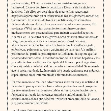
pacientes/año; 121 de los casos fueron considerados graves,
incluyendo 2 casos de cirrosis hepática y 15 casos de insuficiencia
hepática, 9 de ellos con desenlace de muerte. Las reacciones
hepáticas aparecieron en el transcurso de los seis primeros meses de
tratamiento. En muchos de los casos notificados, existían otros
factores de riesgo. Así, en los casos considerados como graves, 101
pacientes (78%) recibían tratamiento simultáneo con otros
medicamentos con potencialidad para inducir toxicidad hepática.
Además, en 33 de estos casos graves (27%) existían otros factores de
riesgo como antecedentes de consumo excesivo de alcohol,
alteraciones de la función hepática, insuficiencia cardíaca aguda,
enfermedad pulmonar severa o carcinoma de páncreas. Un análisis
preliminar del perfil de prescripción de Leflunomida sugiere que las
recomendaciones sobre la monitorización de la función hepática y los
procedimientos de eliminación rápida del fármaco por el organismo
(lavado) podrían no haber sido respetadas en su totalidad. Se recuerda
que la prescripción de Leflunomida sólo puede realizarse por médicos
especialistas en el tratamiento de enfermedades reumáticas.
En este anuncio se realizan advertencias sobre su uso y se notificó al
laboratorio para que realice los cambios pertinentes en el prospecto.
En este anuncio se incluyen tres tablas útiles: a) autorización de la
función hepática de los pacientes tratados con Leflunomida, b)
circunstancias en las que debe realizarse un procedimiento de lavado,
y c) procedimiento de lavado
La información completa puede encontrarse en: