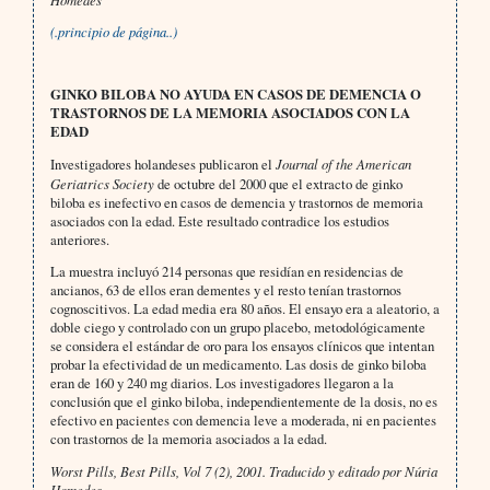
(.principio de página..)
GINKO BILOBA NO AYUDA EN CASOS DE DEMENCIA O
TRASTORNOS DE LA MEMORIA ASOCIADOS CON LA
EDAD
Investigadores holandeses publicaron el
Journal of the American
Geriatrics Society
de octubre del 2000 que el extracto de ginko
biloba es inefectivo en casos de demencia y trastornos de memoria
asociados con la edad. Este resultado contradice los estudios
anteriores.
La muestra incluyó 214 personas que residían en residencias de
ancianos, 63 de ellos eran dementes y el resto tenían trastornos
cognoscitivos. La edad media era 80 años. El ensayo era a aleatorio, a
doble ciego y controlado con un grupo placebo, metodológicamente
se considera el estándar de oro para los ensayos clínicos que intentan
probar la efectividad de un medicamento. Las dosis de ginko biloba
eran de 160 y 240 mg diarios. Los investigadores llegaron a la
conclusión que el ginko biloba, independientemente de la dosis, no es
efectivo en pacientes con demencia leve a moderada, ni en pacientes
con trastornos de la memoria asociados a la edad.
Worst Pills, Best Pills, Vol 7 (2), 2001. Traducido y editado por Núria
Homedes