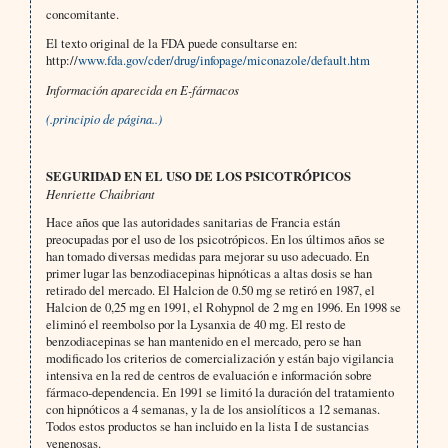
concomitante.
El texto original de la FDA puede consultarse en:
http://
www.fda.gov/cder/drug/infopage/miconazole/default.htm
Información aparecida en E-fármacos
(.principio de página..)
SEGURIDAD EN EL USO DE LOS PSICOTRÓPICOS
Henriette Chaibriant
Hace años que las autoridades sanitarias de Francia están
preocupadas por el uso de los psicotrópicos. En los últimos años se
han tomado diversas medidas para mejorar su uso adecuado. En
primer lugar las benzodiacepinas hipnóticas a altas dosis se han
retirado del mercado. El Halcion de 0.50 mg se retiró en 1987, el
Halcion de 0,25 mg en 1991, el Rohypnol de 2 mg en 1996. En 1998 se
eliminó el reembolso por la Lysanxia de 40 mg. El resto de
benzodiacepinas se han mantenido en el mercado, pero se han
modificado los criterios de comercialización y están bajo vigilancia
intensiva en la red de centros de evaluación e información sobre
fármaco-dependencia. En 1991 se limitó la duración del tratamiento
con hipnóticos a 4 semanas, y la de los ansiolíticos a 12 semanas.
Todos estos productos se han incluido en la lista I de sustancias
venenosas.