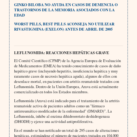
GINKO BILOBA NO AYUDA EN CASOS DE DEMENCIA O
TRASTORNOS DE LA MEMORIA ASOCIADOS CON LA
EDAD
WORST PILLS, BEST PILLS ACONSEJA NO UTILIZAR
RIVASTIGMINA (EXELON) ANTES DE ABRIL DE 2005
LEFLUNOMIDA: REACCIONES HEPÁTICAS GRAVE
El Comité Científico (CPMP) de la Agencia Europea de Evaluación
de Medicamentos (EMEA) ha tenido conocimiento de casos de daño
hepático grave (incluyendo hepatitis, insuficiencia hepática y muy
raramente casos de necrosis hepática aguda), algunos de ellos con
desenlace mortal, en pacientes con artritis reumatoide tratados con
Leflunomida. Dentro de la Unión Europea, Arava está actualmente
comercializado en todos los Estados miembros.
Leflunomida (Arava) está indicado para el tratamiento de la artritis
reumatoide activa de pacientes adultos como un "fármaco
antirreumático modificador de la enfermedad" (DMARD)”. La
Leflunomida, inhibe al enzima dihidroorotato deshidrogenasa
(DHODH) y ejerce una actividad antiproliferativa.
En el mundo se han notificado un total de 295 casos de alteraciones
hepáticas, estimándose el número de pacientes tratados en 104.000