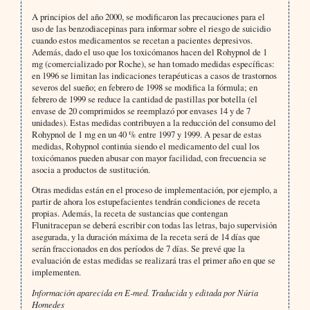
A principios del año 2000, se modificaron las precauciones para el
uso de las benzodiacepinas para informar sobre el riesgo de suicidio
cuando estos medicamentos se recetan a pacientes depresivos.
Además, dado el uso que los toxicómanos hacen del Rohypnol de 1
mg (comercializado por Roche), se han tomado medidas específicas:
en 1996 se limitan las indicaciones terapéuticas a casos de trastornos
severos del sueño; en febrero de 1998 se modifica la fórmula; en
febrero de 1999 se reduce la cantidad de pastillas por botella (el
envase de 20 comprimidos se reemplazó por envases 14 y de 7
unidades). Estas medidas contribuyen a la reducción del consumo del
Rohypnol de 1 mg en un 40 % entre 1997 y 1999. A pesar de estas
medidas, Rohypnol continúa siendo el medicamento del cual los
toxicómanos pueden abusar con mayor facilidad, con frecuencia se
asocia a productos de sustitución.
Otras medidas están en el proceso de implementación, por ejemplo, a
partir de ahora los estupefacientes tendrán condiciones de receta
propias. Además, la receta de sustancias que contengan
Flunitracepan se deberá escribir con todas las letras, bajo supervisión
asegurada, y la duración máxima de la receta será de 14 días que
serán fraccionados en dos períodos de 7 días. Se prevé que la
evaluación de estas medidas se realizará tras el primer año en que se
implementen.
Información aparecida en E-med. Traducida y editada por Núria
Homedes