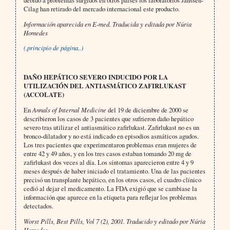
debido a problemas surgidos en otros países los laboratorios Janssen-
Cilag han retirado del mercado internacional este producto.
Información aparecida en E-med. Traducida y editada por Núria
Homedes
(.principio de página..)
DAÑO HEPÁTICO SEVERO INDUCIDO POR LA
UTILIZACIÓN DEL ANTIASMÁTICO ZAFIRLUKAST
(ACCOLATE)
En
Annals of Internal Medicine
del 19 de diciembre de 2000 se
describieron los casos de 3 pacientes que sufrieron daño hepático
severo tras utilizar el antiasmático zafirlukast. Zafirlukast no es un
bronco-dilatador y no está indicado en episodios asmáticos agudos.
Los tres pacientes que experimentaron problemas eran mujeres de
entre 42 y 49 años, y en los tres casos estaban tomando 20 mg de
zafirlukast dos veces al día. Los síntomas aparecieron entre 4 y 9
meses después de haber iniciado el tratamiento. Una de las pacientes
precisó un transplante hepático, en los otros casos, el cuadro clínico
cedió al dejar el medicamento. La FDA exigió que se cambiase la
información que aparece en la etiqueta para reflejar los problemas
detectados.
Worst Pills, Best Pills, Vol 7 (2), 2001. Traducido y editado por Núria
Homedes