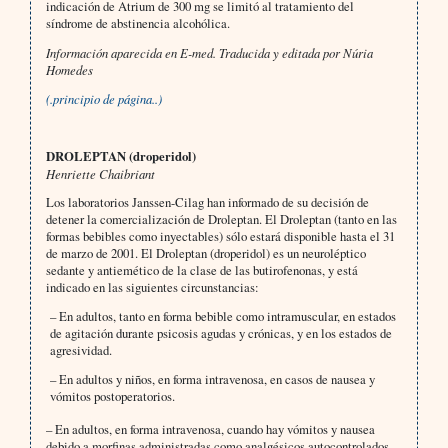
indicación de Atrium de 300 mg se limitó al tratamiento del
síndrome de abstinencia alcohólica.
Información aparecida en E-med. Traducida y editada por Núria
Homedes
(.principio de página..)
DROLEPTAN (droperidol)
Henriette Chaibriant
Los laboratorios Janssen-Cilag han informado de su decisión de
detener la comercialización de Droleptan. El Droleptan (tanto en las
formas bebibles como inyectables) sólo estará disponible hasta el 31
de marzo de 2001. El Droleptan (droperidol) es un neuroléptico
sedante y antiemético de la clase de las butirofenonas, y está
indicado en las siguientes circunstancias:
– En adultos, tanto en forma bebible como intramuscular, en estados
de agitación durante psicosis agudas y crónicas, y en los estados de
agresividad.
– En adultos y niños, en forma intravenosa, en casos de nausea y
vómitos postoperatorios.
– En adultos, en forma intravenosa, cuando hay vómitos y nausea
debido a morfinas administradas como analgésicos autocontrolados