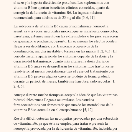
el sexo y la ingesta dietética de proteínas. Los suplementos con
vitamina B6 no aportan beneficios clínicos conocidos, aparte de
corregir la deficiencia de vitamina B6. La ingesta máxima
recomendada para adultos es de 25 mg al día [5, 6, 11].
La sobredosis de vitamina B6 causa principalmente neuropatía
sensitiva y, a veces, neuropatía motora, que se manifiesta como dolor,
parestesia, entumecimiento en las extremidades o los pies, sensación
de quemazón o pinchazos, o prurito. En ocasiones los efectos pueden
llegar a ser debilitantes, con trastornos progresivos de la
coordinación, marcha inestable o torpeza en las manos [1, 2, 4, 5]. El
periodo hasta la aparición de los síntomas depende de la dosis y la
duración del tratamiento: cuanto más alta sea la dosis diaria de
vitamina B6, antes se desarrollarán los síntomas. Los trastornos se
resolvieron al menos parcialmente tras el cese del tratamiento con
vitamina B6, pero en algunos casos se produjo de forma gradual,
durante un periodo de meses; también se han observado secuelas [1,
2, 4, 5].
Aunque durante mucho tiempo se aceptó la idea de que las vitaminas
hidrosolubles nunca llegan a acumularse, los estudios
farmacocinéticos han demostrado que uno de los metabolitos de la
vitamina B6 se acumula en el cuerpo humano [5, 12].
Resulta difícil detectar las neuropatías provocadas por una sobredosis
de vitamina B6, ya que ésta se emplea para tratar o prevenir la
neuropatía provocada por la deficiencia de vitamina B6, inducida por