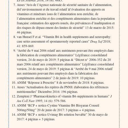
EFSA Journal
2016; 14 (6): 4485.
Anses “Avis de l’Agence nationale de sécurité sanitaire de l’alimentation,
del’environnement et du travail relatif àl’évaluation des apports en
vitamines et minéraux issus de l’alimentation non enrichie, de
l’alimentation enrichie et des compléments alimentaires dans la population
française: estimation des apports usuels, des prévalences d’inadéquation et
des risques de dépass ement des limites de sécurité” 13 de marzo de 2015:
46 páginas.
van Hunsel F et al. “Vitamin B6 in health supplements and neuropathy:
case series assessment of spontaneously reported cases”
Drug Saf
2018;
41: 859-869.
“Arrêté du 9 mai 2006 relatif aux nutriments pouvant être employés dans
la fabrication de compléments alimentaires” Légifrance consolidated
version, 24 de mayo de 2019: 5 páginas & “Décret n° 2006-352 du 20
mars 2006 relatif aux compléments alimentaires” Légifrance consolidated
version, 24 de mayo de 2019: 5 páginas & “Arrêté du 9 mai 2006 relatif
aux nutriments pouvant être employés dans la fabrication des
compléments alimentaires” 2 de junio de 2019: 10 páginas.
ANSM “Réponse à Prescrire” 8 de noviembre de 2018: 8 páginas.
Anses “Actualisation des repères du PNNS: élaboration des références
nutritionnelles” Diciembre 2016: 196 páginas.
Zempleni J “Pharmacokinetics of vitamin B6 supplements in humans”
J
Am Coll Nutr
1995; 14 (6): 579-586.
ANSM “RCP + notice-Cystine Vitamine B6 Biogaran Conseil
500mg/50mg” 20 de junio de 2017: 3 páginas + 4 páginas.
ANSM “RCP + notice-Uvimag B6 solution buvable” 30 de mayo de
2017: 4 páginas + 3 páginas.