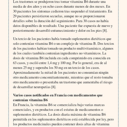
Los trastornos se produjeron tras tomar vitamina B6 durante una
media de dos años y en ocho casos durante menos de dos meses. En
30 pacientes los síntomas cedieron tras suspender el tratamiento. En
29 pacientes persistieron secuelas, aunque no se proporcionaron
detalles sobre la duración del seguimiento. Para 30 casos no había
datos disponibles de resultado. Una paciente fue expuesta de nuevo y
posteriormente desarrolló entumecimiento y dolor en los pies [8].
Un tercio de los pacientes había tomado suplementos dietéticos que
solo contenían vitamina B6 o un complejo de vitamina B. Dos tercios
de los pacientes habían tomado un producto multivitamínico, algunos
de los cuales también contenían ingredientes no vitamínicos. La
dosis de vitamina B6 incluida en cada comprimido era conocida en
63 casos, y osciló entre 1,4 mg y 100 mg. Por lo general, era de al
menos 25 mg y superaba los 50 mg en un tercio de los casos.
Aproximadamente la mitad de los pacientes no consumían ningún
otro medicamento concomitantemente, mientras que el resto tomaba
otro medicamento o presentaba un trastorno que aumentaba el riesgo
de desarrollar neuropatías [8].
Varios casos notificados en Francia con medicamentos que
contenían vitamina B6
En Francia, la vitamina B6 se comercializa bajo varias marcas
comerciales, y en productos con el estatus de medicamentos o
suplementos dietéticos. La dosis diaria máxima de vitamina B6
permitida en los suplementos dietéticos está establecida por ley, pero
los productos medicinales pueden contener dosis altas de vitamina