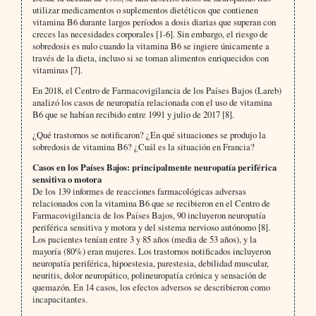
utilizar medicamentos o suplementos dietéticos que contienen
vitamina B6 durante largos períodos a dosis diarias que superan con
creces las necesidades corporales [1-6]. Sin embargo, el riesgo de
sobredosis es nulo cuando la vitamina B6 se ingiere únicamente a
través de la dieta, incluso si se toman alimentos enriquecidos con
vitaminas [7].
En 2018, el Centro de Farmacovigilancia de los Países Bajos (Lareb)
analizó los casos de neuropatía relacionada con el uso de vitamina
B6 que se habían recibido entre 1991 y julio de 2017 [8].
¿Qué trastornos se notificaron? ¿En qué situaciones se produjo la
sobredosis de vitamina B6? ¿Cuál es la situación en Francia?
Casos en los Países Bajos: principalmente neuropatía periférica
sensitiva o motora
De los 139 informes de reacciones farmacológicas adversas
relacionados con la vitamina B6 que se recibieron en el Centro de
Farmacovigilancia de los Países Bajos, 90 incluyeron neuropatía
periférica sensitiva y motora y del sistema nervioso autónomo [8].
Los pacientes tenían entre 3 y 85 años (media de 53 años), y la
mayoría (80%) eran mujeres. Los trastornos notificados incluyeron
neuropatía periférica, hipoestesia, parestesia, debilidad muscular,
neuritis, dolor neuropático, polineuropatía crónica y sensación de
quemazón. En 14 casos, los efectos adversos se describieron como
incapacitantes.