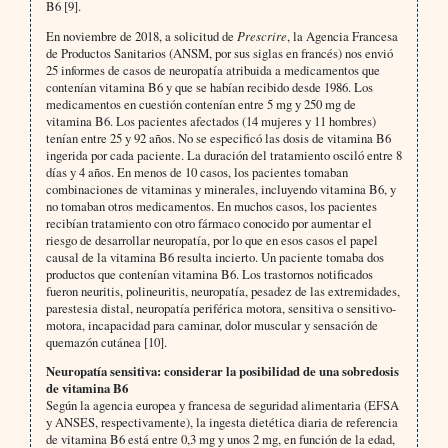
B6 [9].
En noviembre de 2018, a solicitud de
Prescrire
, la Agencia Francesa
de Productos Sanitarios (ANSM, por sus siglas en francés) nos envió
25 informes de casos de neuropatía atribuida a medicamentos que
contenían vitamina B6 y que se habían recibido desde 1986. Los
medicamentos en cuestión contenían entre 5 mg y 250 mg de
vitamina B6. Los pacientes afectados (14 mujeres y 11 hombres)
tenían entre 25 y 92 años. No se especificó las dosis de vitamina B6
ingerida por cada paciente. La duración del tratamiento osciló entre 8
días y 4 años. En menos de 10 casos, los pacientes tomaban
combinaciones de vitaminas y minerales, incluyendo vitamina B6, y
no tomaban otros medicamentos. En muchos casos, los pacientes
recibían tratamiento con otro fármaco conocido por aumentar el
riesgo de desarrollar neuropatía, por lo que en esos casos el papel
causal de la vitamina B6 resulta incierto. Un paciente tomaba dos
productos que contenían vitamina B6. Los trastornos notificados
fueron neuritis, polineuritis, neuropatía, pesadez de las extremidades,
parestesia distal, neuropatía periférica motora, sensitiva o sensitivo-
motora, incapacidad para caminar, dolor muscular y sensación de
quemazón cutánea [10].
Neuropatía sensitiva: considerar la posibilidad de una sobredosis
de vitamina B6
Según la agencia europea y francesa de seguridad alimentaria (EFSA
y ANSES, respectivamente), la ingesta dietética diaria de referencia
de vitamina B6 está entre 0,3 mg y unos 2 mg, en función de la edad,