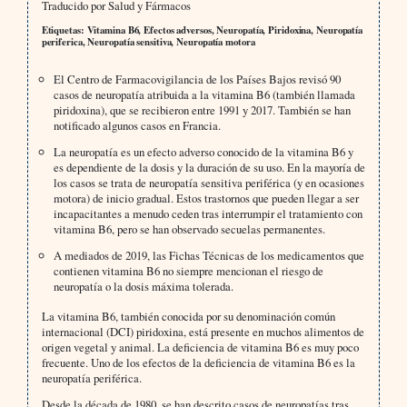
Traducido por Salud y Fármacos
Etiquetas: Vitamina B6, Efectos adversos, Neuropatía, Piridoxina, Neuropatía
periferica, Neuropatía sensitiva, Neuropatía motora
El Centro de Farmacovigilancia de los Países Bajos revisó 90
casos de neuropatía atribuida a la vitamina B6 (también llamada
piridoxina), que se recibieron entre 1991 y 2017. También se han
notificado algunos casos en Francia.
La neuropatía es un efecto adverso conocido de la vitamina B6 y
es dependiente de la dosis y la duración de su uso. En la mayoría de
los casos se trata de neuropatía sensitiva periférica (y en ocasiones
motora) de inicio gradual. Estos trastornos que pueden llegar a ser
incapacitantes a menudo ceden tras interrumpir el tratamiento con
vitamina B6, pero se han observado secuelas permanentes.
A mediados de 2019, las Fichas Técnicas de los medicamentos que
contienen vitamina B6 no siempre mencionan el riesgo de
neuropatía o la dosis máxima tolerada.
La vitamina B6, también conocida por su denominación común
internacional (DCI) piridoxina, está presente en muchos alimentos de
origen vegetal y animal. La deficiencia de vitamina B6 es muy poco
frecuente. Uno de los efectos de la deficiencia de vitamina B6 es la
neuropatía periférica.
Desde la década de 1980, se han descrito casos de neuropatías tras