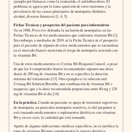
ejemplo por fármacos como la isoniazida, el antituberculoso. El
problema se agrava por la lenta aparición de estos trastornos y la
prevalencia de las causas principales de neuropatía (diabetes,
alcohol, diversos fármacos) [1, 4, 5].
Fichas Técnicas y prospectos del paciente poco informativos
Ya en 1988,
Prescrire
defendía la inclusión de neuropatías en las
Fichas Técnicas de los medicamentos que contienen vitamina B6 [1].
Sin embargo, a mediados de 2019, ni la Ficha Técnica ni el prospecto
para el paciente de algunos de estos medicamentos que se encuentran
en el mercado francés menciona el riesgo de neuropatía asociado con
la vitamina B6.
Uno de estos medicamentos es Cystine B6 Biogaran Conseil, a pesar
de que los 4 comprimidos diarios recomendados suponen una dosis
diaria de 200 mg de vitamina B6 y no se especifica la duración
máxima del tratamiento [13]. Otro ejemplo es la solución oral
Uvimag B6 Solution Buvable, una combinación de vitamina B6 +
magnesio, que a la dosis recomendada proporciona entre 80 mg y 120
mg de vitamina B6 al día [14].
En la práctica.
Cuando un paciente se queja de trastornos sugestivos
de neuropatía, en particular neuropatía sensitiva, es útil preguntar si
está tomando medicamentos o suplementos dietéticos con vitamina
B6 y, en ese caso, la cantidad que está tomando.
Aparte de algunas indicaciones médicas específicas, no se justifica la
toma de vitamina B6 para complementar la ingesta dietética,