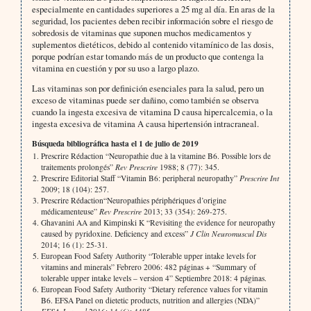
especialmente en cantidades superiores a 25 mg al día. En aras de la
seguridad, los pacientes deben recibir información sobre el riesgo de
sobredosis de vitaminas que suponen muchos medicamentos y
suplementos dietéticos, debido al contenido vitamínico de las dosis,
porque podrían estar tomando más de un producto que contenga la
vitamina en cuestión y por su uso a largo plazo.
Las vitaminas son por definición esenciales para la salud, pero un
exceso de vitaminas puede ser dañino, como también se observa
cuando la ingesta excesiva de vitamina D causa hipercalcemia, o la
ingesta excesiva de vitamina A causa hipertensión intracraneal.
Búsqueda bibliográfica hasta el 1 de julio de 2019
Prescrire Rédaction “Neuropathie due à la vitamine B6. Possible lors de
traitements prolongés”
Rev Prescrire
1988; 8 (77): 345.
Prescrire Editorial Staff “Vitamin B6: peripheral neuropathy”
Prescrire Int
2009; 18 (104): 257.
Prescrire Rédaction“Neuropathies périphériques d’origine
médicamenteuse”
Rev Prescrire
2013; 33 (354): 269-275.
Ghavanini AA and Kimpinski K “Revisiting the evidence for neuropathy
caused by pyridoxine. Deficiency and excess”
J Clin Neuromuscul Dis
2014; 16 (1): 25-31.
European Food Safety Authority “Tolerable upper intake levels for
vitamins and minerals” Febrero 2006: 482 páginas + “Summary of
tolerable upper intake levels – version 4” Septiembre 2018: 4 páginas.
European Food Safety Authority “Dietary reference values for vitamin
B6. EFSA Panel on dietetic products, nutrition and allergies (NDA)”