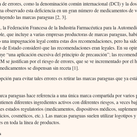
 de errores, como la denominación común internacional (DCI) y la dos
ha observado esta deficiencia en un gran número de medicamentos de v
cluyendo las marcas paraguas [2, 3].
 la Federación Francesa de la Industria Farmacéutica para la Automed
e, que incluye a varias empresas productoras de marcas paraguas, hab
 una impugnación legal contra estas dos recomendaciones, pero ha sid
 de Estado consideró que las recomendaciones eran legales. En su opin
uye “una aplicación excesiva del principio de precaución”; las recomen
 se justifican por el riesgo de errores, que se ve incrementado por el 
medicamentos se dispensan sin receta [1].
pción para evitar tales errores es retirar las marcas paraguas que ya está
rca paraguas hace referencia a una única marca compartida por varios 
tienen diferentes ingredientes activos con diferentes riesgos, a veces ba
tes estados regulatorios (medicamentos, dispositivos médicos, suplemen
icios, cosméticos, etc.). Las marcas paraguas suelen utilizar logotipos y
es en toda la línea de productos.
s