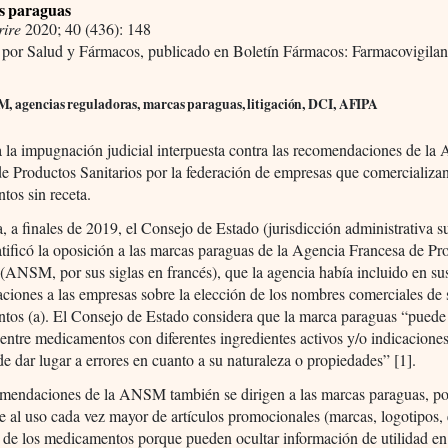
s paraguas
rire
2020; 40 (436): 148
 por Salud y Fármacos, publicado en Boletín Fármacos: Farmacovigilan
, agencias reguladoras, marcas paraguas, litigación, DCI, AFIPA
 la impugnación judicial interpuesta contra las recomendaciones de la
e Productos Sanitarios por la federación de empresas que comercializa
os sin receta.
, a finales de 2019, el Consejo de Estado (jurisdicción administrativa 
atificó la oposición a las marcas paraguas de la Agencia Francesa de Pr
 (ANSM, por sus siglas en francés), que la agencia había incluido en su
iones a las empresas sobre la elección de los nombres comerciales de 
tos (a). El Consejo de Estado considera que la marca paraguas “puede
entre medicamentos con diferentes ingredientes activos y/o indicaciones
de dar lugar a errores en cuanto a su naturaleza o propiedades” [1].
omendaciones de la ANSM también se dirigen a las marcas paraguas, po
e al uso cada vez mayor de artículos promocionales (marcas, logotipos, e
 de los medicamentos porque pueden ocultar información de utilidad en