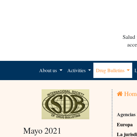
Salud 
acce
About us
Activities
Drug Bulletins
L
Hom
Agencias
Europa
Mayo 2021
La jurisd