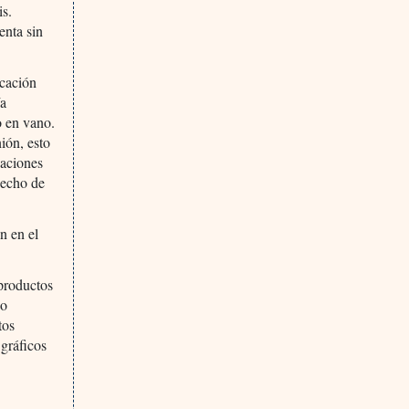
is.
enta sin
icación
ía
o en vano.
ión, esto
daciones
hecho de
n en el
productos
jo
tos
 gráficos