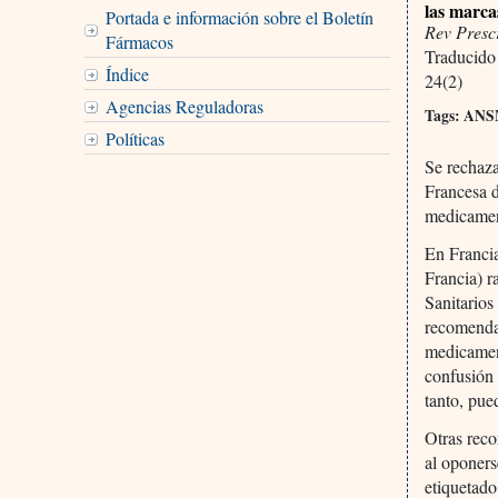
las marca
Portada e información sobre el Boletín
Rev Presc
Fármacos
Traducido
Índice
24(2)
Agencias Reguladoras
Tags: ANSM
Políticas
Se rechaza
Francesa d
medicament
En Francia
Francia) r
Sanitarios
recomendac
medicamen
confusión 
tanto, pue
Otras rec
al oponers
etiquetado