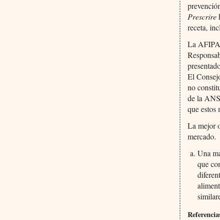
prevención
Prescrire
receta, in
La AFIPA,
Responsabl
presentado
El Consejo
no constit
de la ANSM
que estos 
La mejor o
mercado.
Una ma
que con
diferen
aliment
similar
Referencia