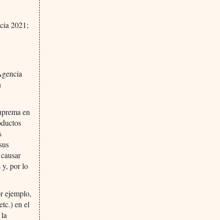
cia 2021;
 Agencia
n
suprema en
oductos
s
sus
 causar
 y, por lo
r ejemplo,
tc.) en el
 la