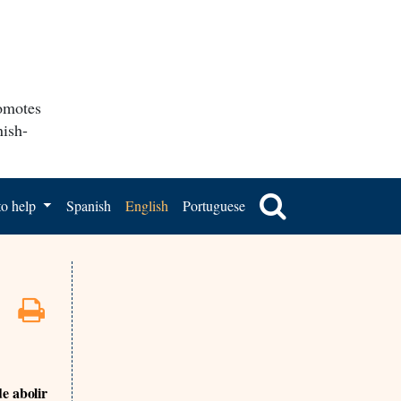
romotes
nish-
o help
Spanish
English
Portuguese
e abolir