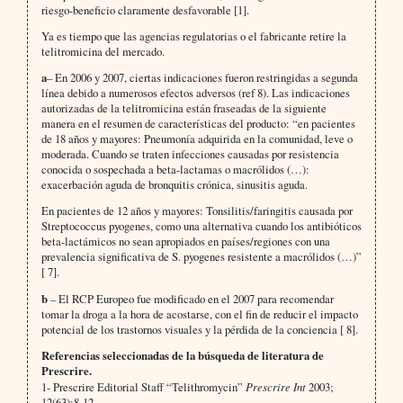
riesgo-beneficio claramente desfavorable [1].
Ya es tiempo que las agencias regulatorias o el fabricante retire la
telitromicina del mercado.
a
– En 2006 y 2007, ciertas indicaciones fueron restringidas a segunda
línea debido a numerosos efectos adversos (ref 8). Las indicaciones
autorizadas de la telitromicina están fraseadas de la siguiente
manera en el resumen de características del producto: “en pacientes
de 18 años y mayores: Pneumonía adquirida en la comunidad, leve o
moderada. Cuando se traten infecciones causadas por resistencia
conocida o sospechada a beta-lactamas o macrólidos (…):
exacerbación aguda de bronquitis crónica, sinusitis aguda.
En pacientes de 12 años y mayores: Tonsilitis/faringitis causada por
Streptococcus pyogenes, como una alternativa cuando los antibióticos
beta-lactámicos no sean apropiados en países/regiones con una
prevalencia significativa de S. pyogenes resistente a macrólidos (…)”
[ 7].
b
–
El RCP Europeo fue modificado en el 2007 para recomendar
tomar la droga a la hora de acostarse, con el fin de reducir el impacto
potencial de los trastornos visuales y la pérdida de la conciencia [ 8].
Referencias seleccionadas de la búsqueda de literatura de
Prescrire.
1- Prescrire Editorial Staff “Telithromycin”
Prescrire Int
2003;
12(63):8-12.