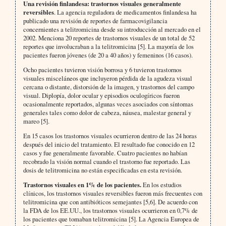
Una revisión finlandesa: trastornos visuales generalmente
reversibles
. La agencia reguladora de medicamentos finlandesa ha
publicado una revisión de reportes de farmacovigilancia
concernientes a telitromicina desde su introducción al mercado en el
2002. Menciona 20 reportes de trastornos visuales de un total de 52
reportes que involucraban a la telitromicina [5]. La mayoría de los
pacientes fueron jóvenes (de 20 a 40 años) y femeninos (16 casos).
Ocho pacientes tuvieron visión borrosa y 6 tuvieron trastornos
visuales misceláneos que incluyeron pérdida de la agudeza visual
cercana o distante, distorsión de la imagen, y trastornos del campo
visual. Diplopía, dolor ocular y episodios oculogíricos fueron
ocasionalmente reportados, algunas veces asociados con síntomas
generales tales como dolor de cabeza, náusea, malestar general y
mareo [5].
En 15 casos los trastornos visuales ocurrieron dentro de las 24 horas
después del inicio del tratamiento. El resultado fue conocido en 12
casos y fue generalmente favorable. Cuatro pacientes no habían
recobrado la visión normal cuando el trastorno fue reportado. Las
dosis de telitromicina no están especificadas en esta revisión.
Trastornos visuales en 1% de los pacientes.
En los estudios
clínicos, los trastornos visuales reversibles fueron más frecuentes con
telitromicina que con antibióticos semejantes [5,6]. De acuerdo con
la FDA de los EE.UU., los trastornos visuales ocurrieron en 0,7% de
los pacientes que tomaban telitromicina [5]. La Agencia Europea de