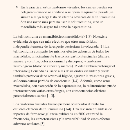
En la práctica, estos trastornos visuales, los cuales pueden ser
peligrosos cuando se conduce o se opera maquinaria pesada, se
suman a la ya larga lista de efectos adversos de la telitromicina.
Son una razón más para no usar la telitromicina, sino un
macrólido más seguro tal como la espiramicina.
La telitromicina es un antibiótico macrólido (
a
)(1-3). No existe
evidencia de que sea más efectivo que otros macrólidos,
independientemente de la especie bacteriana involucrada [1]. La
telitromicina comparte los mismos efectos adversos de todos los
macrólidos, principalmente trastornos gastrointestinales (diarrea,
náusea y vómitos, dolor abdominal y dispepsia) y trastornos
neurológicos (dolor de cabeza y mareos). Puede también prolongar el
intervalo QT cuando es usado a las dosis orales estándar, y puede
también provocar daño severo al hígado, agravar la miastenia gravis,
así como causar pérdida de conciencia [1-4]. Además, como otros
macrólidos, con excepción de la espiramicina, la telitromicina puede
interactuar con varias otras drogas, con consecuencias clínicas
potencialmente serias [1-3].
Los trastornos visuales fueron primero observados durante los
estudios clínicos de telitromicina [1-4]. Una revisión finlandesa de
reportes de farmacovigilancia publicada en 2009 examinó la
frecuencia, las características y la reversibilidad de estos efectos
adversos oculares [5].