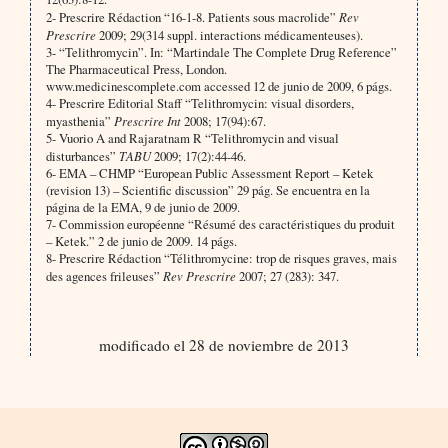
2- Prescrire Rédaction “16-1-8. Patients sous macrolide”
Rev
Prescrire
2009; 29(314 suppl. interactions médicamenteuses).
3- “Telithromycin”. In: “Martindale The Complete Drug Reference”
The Pharmaceutical Press, London.
www.medicinescomplete.com accessed 12 de junio de 2009, 6 págs.
4- Prescrire Editorial Staff “Telithromycin: visual disorders,
myasthenia”
Prescrire Int
2008; 17(94):67.
5- Vuorio A and Rajaratnam R “Telithromycin and visual
disturbances”
TABU
2009; 17(2):44-46.
6- EMA – CHMP “European Public Assessment Report – Ketek
(revision 13) – Scientific discussion” 29 pág. Se encuentra en la
página de la EMA, 9 de junio de 2009.
7- Commission européenne “Résumé des caractéristiques du produit
– Ketek.” 2 de junio de 2009. 14 págs.
8- Prescrire Rédaction “Télithromycine: trop de risques graves, mais
des agences frileuses”
Rev Prescrire
2007; 27 (283): 347.
modificado el 28 de noviembre de 2013