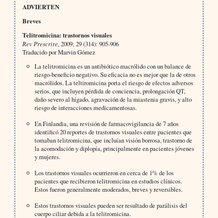
ADVIERTEN
Breves
Telitromicina: trastornos visuales
Rev Prescrire,
2009; 29 (314): 905-906
Traducido por Marvin Gómez
La telitromicina es un antibiótico macrólido con un balance de
riesgo-beneficio negativo. Su eficacia no es mejor que la de otros
macrólidos. La teltiromicina porta el riesgo de efectos adversos
serios, que incluyen pérdida de conciencia, prolongación QT,
daño severo al hígado, agravación de la miastenia gravis, y alto
riesgo de interacciones medicamentosas.
En Finlandia, una revisión de farmacovigilancia de 7 años
identificó 20 reportes de trastornos visuales entre pacientes que
tomaban telitromicina, que incluían visión borrosa, trastorno de
la acomodación y diplopía, principalmente en pacientes jóvenes
y mujeres.
Los trastornos visuales ocurrieron en cerca de 1% de los
pacientes que recibieron telitromicina en estudios clínicos.
Estos fueron generalmente moderados, breves y reversibles.
Estos trastornos visuales pueden ser resultado de parálisis del
cuerpo ciliar debida a la telitromicina.