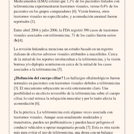
Medicamentos (EMA) estimó que 1,1% de los pacientes tratados con
telitromicina experimentaron trastornos visuales, versus 0,4% de los
pacientes en los grupos comparadores [6]. Visión borrosa, otros
trastornos visuales no especificados, y acomodación anormal fueron
reportados [1].
Entre abril 2004 y julio 2006, la FDA registró 390 casos de trastornos
visuales asociados con telitromicina, 71 de los cuales fueron serios
(
b
)[4].
La revisión finlandesa menciona un estudio basado en un registro
italiano de efectos adversos visuales atribuidos a macrólidos. Cerca
de la mitad de los reportes involucraban a la telitromicina, y la visión
borrosa y/o diplopía ocurrieron en cerca de la mitad de los casos
asociados a la telitromicina [5].
¿Disfunción del cuerpo ciliar?
Los hallazgos oftalmológicos fueron
normales en pacientes con trastornos visuales debidos a telitromicina
[3]. El mecanismo subyacente no está enteramente claro. Una
posibilidad es un efecto reversible de la telitromicina sobre el cuerpo
ciliar, lo cual retrasa la relajación muscular y por lo tanto afecta la
acomodación [6].
En la práctica. La telitromicina está algunas veces asociada con
trastornos visuales. Aunque sean usualmente moderados y
transitorios, pueden ser problemáticos y pueden hacer peligroso el
conducir vehículos u operar maquinaria pesada [7]. Esta es otra razón
más para evitar el uso de telitromicina, una droga con un balance