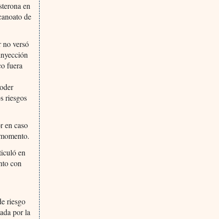
sterona en
ecanoato de
r no versó
-inyección
co fuera
poder
s riesgos
or en caso
e momento.
ticuló en
ento con
de riesgo
ada por la