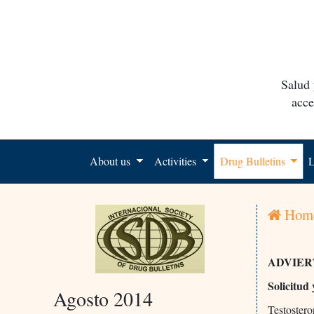
Salud 
acce
About us
Activities
Drug Bulletins
L
Hom
ADVIER
Solicitud
Agosto 2014
Testoster