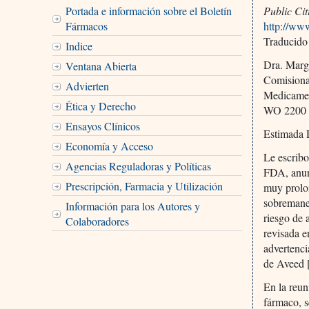
Portada e información sobre el Boletín
Public Cit
Fármacos
http://ww
Traducido
Indice
Dra. Marg
Ventana Abierta
Comisiona
Advierten
Medicamen
Ética y Derecho
WO 2200 
Ensayos Clínicos
Estimada 
Economía y Acceso
Le escribo
Agencias Reguladoras y Políticas
FDA, anun
Prescripción, Farmacia y Utilización
muy prolo
sobremaner
Información para los Autores y
riesgo de 
Colaboradores
revisada e
advertenci
de Aveed [
En la reun
fármaco, s