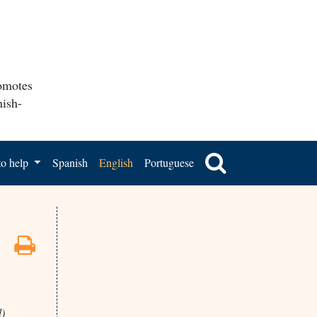
romotes
nish-
o help
Spanish
English
Portuguese
d)