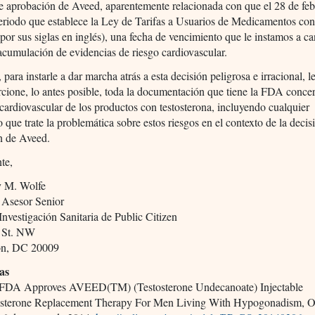
e aprobación de Aveed, aparentemente relacionada con que el 28 de feb
eriodo que establece la Ley de Tarifas a Usuarios de Medicamentos co
r sus siglas en inglés), una fecha de vencimiento que le instamos a ca
acumulación de evidencias de riesgo cardiovascular.
para instarle a dar marcha atrás a esta decisión peligrosa e irracional, 
cione, lo antes posible, toda la documentación que tiene la FDA concer
cardiovascular de los productos con testosterona, incluyendo cualquier
que trate la problemática sobre estos riesgos en el contexto de la decis
n de Aveed.
te,
y M. Wolfe
 Asesor Senior
nvestigación Sanitaria de Public Citizen
 St. NW
on, DC 20009
as
 FDA Approves AVEED(TM) (Testosterone Undecanoate) Injectable
osterone Replacement Therapy For Men Living With Hypogonadism, O