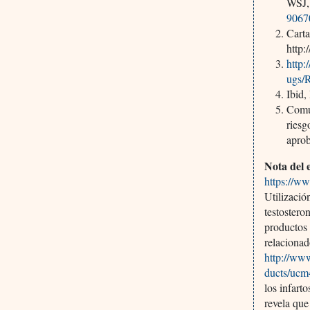
WSJ,
9067
Cart
http
http
ugs/
Ibid
Comu
riesg
apro
Nota del 
https://w
Utilizació
testostero
productos 
relaciona
http://ww
ducts/uc
los infart
revela que