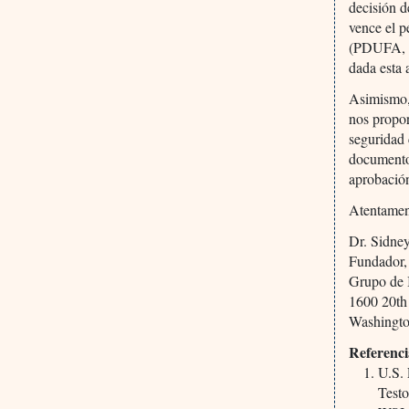
decisión d
vence el p
(PDUFA, po
dada esta 
Asimismo, 
nos propor
seguridad 
documento 
aprobació
Atentamen
Dr. Sidne
Fundador,
Grupo de I
1600 20th
Washingt
Referenci
U.S.
Test