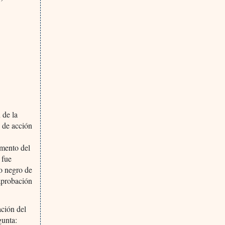
 de la
 de acción
umento del
 fue
ro negro de
 aprobación
ación del
gunta: