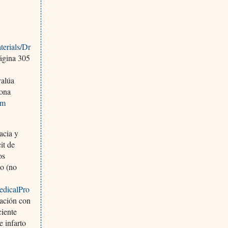
erials/Dr
gina 305
valúa
rona
tm
acia y
it de
os
so (no
edicalPro
iación con
ciente
e infarto