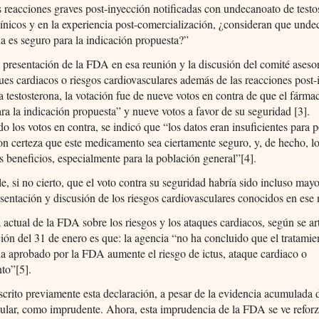
 reacciones graves post-inyección notificadas con undecanoato de testo
línicos y en la experiencia post-comercialización, ¿consideran que und
na es seguro para la indicación propuesta?”
presentación de la FDA en esa reunión y la discusión del comité aseso
ues cardiacos o riesgos cardiovasculares además de las reacciones post
a testosterona, la votación fue de nueve votos en contra de que el fárma
ra la indicación propuesta” y nueve votos a favor de su seguridad [3].
 los votos en contra, se indicó que “los datos eran insuficientes para 
on certeza que este medicamento sea ciertamente seguro, y, de hecho, lo
s beneficios, especialmente para la población general”[4].
e, si no cierto, que el voto contra su seguridad habría sido incluso may
sentación y discusión de los riesgos cardiovasculares conocidos en es
 actual de la FDA sobre los riesgos y los ataques cardiacos, según se ar
ción del 31 de enero es que: la agencia “no ha concluido que el tratami
na aprobado por la FDA aumente el riesgo de ictus, ataque cardiaco o
nto”[5].
rito previamente esta declaración, a pesar de la evidencia acumulada 
ular, como imprudente. Ahora, esta imprudencia de la FDA se ve reforz