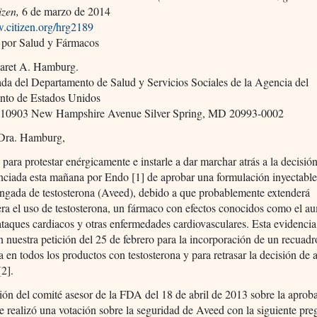
izen,
6 de marzo de 2014
w.citizen.org/hrg2189
 por Salud y Fármacos
aret A. Hamburg.
da del Departamento de Salud y Servicios Sociales de la Agencia del
to de Estados Unidos
10903 New Hampshire Avenue Silver Spring, MD 20993-0002
Dra. Hamburg,
 para protestar enérgicamente e instarle a dar marchar atrás a la decisión
ciada esta mañana por Endo [1] de aprobar una formulación inyectable
ngada de testosterona (Aveed), debido a que probablemente extenderá
a el uso de testosterona, un fármaco con efectos conocidos como el a
ataques cardiacos y otras enfermedades cardiovasculares. Esta evidencia
n nuestra petición del 25 de febrero para la incorporación de un recuad
a en todos los productos con testosterona y para retrasar la decisión de
2].
ión del comité asesor de la FDA del 18 de abril de 2013 sobre la aprob
e realizó una votación sobre la seguridad de Aveed con la siguiente pre