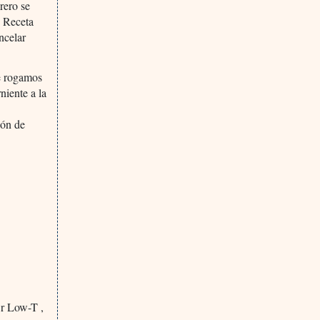
rero se
n Receta
ncelar
le rogamos
niente a la
ión de
r Low-T ,