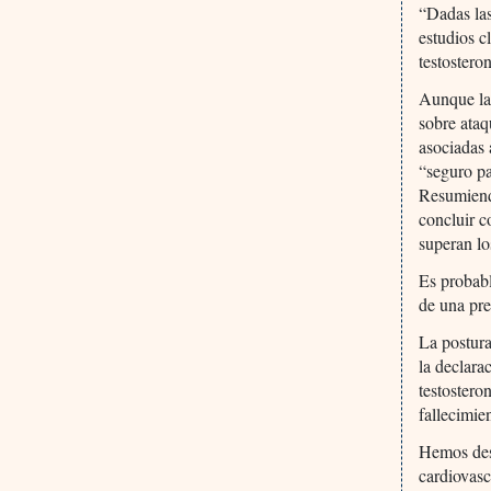
“Dadas las
estudios c
testostero
Aunque la 
sobre ataq
asociadas 
“seguro pa
Resumiendo
concluir c
superan lo
Es probabl
de una pre
La postura
la declara
testostero
fallecimie
Hemos desc
cardiovasc