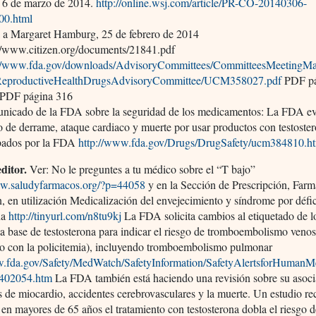
 6 de marzo de 2014.
http://online.wsj.com/article/PR-CO-20140306-
00.html
a a Margaret Hamburg, 25 de febrero de 2014
://www.citizen.org/documents/21841.pdf
://www.fda.gov/downloads/AdvisoryCommittees/CommitteesMeetingMat
ReproductiveHealthDrugsAdvisoryCommittee/UCM358027.pdf
PDF pá
, PDF página 316
nicado de la FDA sobre la seguridad de los medicamentos: La FDA e
o de derrame, ataque cardiaco y muerte por usar productos con testoste
bados por la FDA
http://www.fda.gov/Drugs/DrugSafety/ucm384810.h
editor.
Ver: No le preguntes a tu médico sobre el “T bajo”
ww.saludyfarmacos.org/?p=44058
y en la Sección de Prescripción, Farm
n, en utilización Medicalización del envejecimiento y síndrome por défic
na
http://tinyurl.com/n8tu9kj
La FDA solicita cambios al etiquetado de l
a base de testosterona para indicar el riesgo de tromboembolismo veno
do con la policitemia), incluyendo tromboembolismo pulmonar
w.fda.gov/Safety/MedWatch/SafetyInformation/SafetyAlertsforHumanM
m402054.htm
La FDA también está haciendo una revisión sobre su asoc
os de miocardio, accidentes cerebrovasculares y la muerte. Un estudio re
 en mayores de 65 años el tratamiento con testosterona dobla el riesgo d