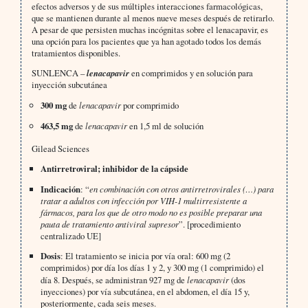
efectos adversos y de sus múltiples interacciones farmacológicas,
que se mantienen durante al menos nueve meses después de retirarlo.
A pesar de que persisten muchas incógnitas sobre el lenacapavir, es
una opción para los pacientes que ya han agotado todos los demás
tratamientos disponibles.
SUNLENCA –
lenacapavir
en comprimidos y en solución para
inyección subcutánea
300 mg
de
lenacapavir
por comprimido
463,5 mg
de
lenacapavir
en 1,5 ml de solución
Gilead Sciences
Antirretroviral; inhibidor de la cápside
Indicación
: “
en combinación con otros antirretrovirales (…) para
tratar a adultos con infección por VIH-1 multirresistente a
fármacos, para los que de otro modo no es posible preparar una
pauta de tratamiento antiviral supresor
”. [procedimiento
centralizado UE]
Dosis
: El tratamiento se inicia por vía oral: 600 mg (2
comprimidos) por día los días 1 y 2, y 300 mg (1 comprimido) el
día 8. Después, se administran 927 mg de
lenacapavir
(dos
inyecciones) por vía subcutánea, en el abdomen, el día 15 y,
posteriormente, cada seis meses.