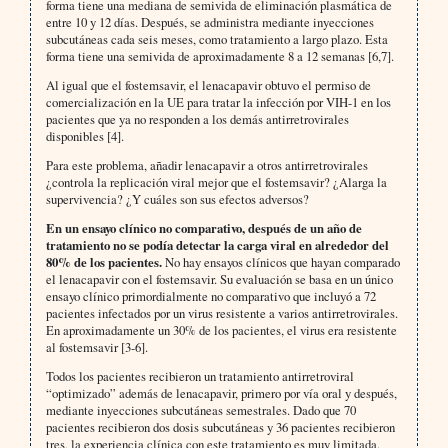
forma tiene una mediana de semivida de eliminación plasmática de
entre 10 y 12 días. Después, se administra mediante inyecciones
subcutáneas cada seis meses, como tratamiento a largo plazo. Esta
forma tiene una semivida de aproximadamente 8 a 12 semanas [6,7].
Al igual que el fostemsavir, el lenacapavir obtuvo el permiso de
comercialización en la UE para tratar la infección por VIH-1 en los
pacientes que ya no responden a los demás antirretrovirales
disponibles [4].
Para este problema, añadir lenacapavir a otros antirretrovirales
¿controla la replicación viral mejor que el fostemsavir? ¿Alarga la
supervivencia? ¿Y cuáles son sus efectos adversos?
En un ensayo clínico no comparativo, después de un año de
tratamiento no se podía detectar la carga viral en alrededor del
80% de los pacientes.
No hay ensayos clínicos que hayan comparado
el lenacapavir con el fostemsavir. Su evaluación se basa en un único
ensayo clínico primordialmente no comparativo que incluyó a 72
pacientes infectados por un virus resistente a varios antirretrovirales.
En aproximadamente un 30% de los pacientes, el virus era resistente
al fostemsavir [3-6].
Todos los pacientes recibieron un tratamiento antirretroviral
“optimizado” además de lenacapavir, primero por vía oral y después,
mediante inyecciones subcutáneas semestrales. Dado que 70
pacientes recibieron dos dosis subcutáneas y 36 pacientes recibieron
tres, la experiencia clínica con este tratamiento es muy limitada.