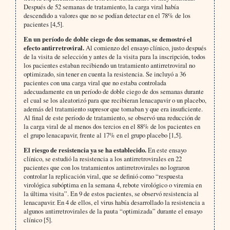
Después de 52 semanas de tratamiento, la carga viral había
descendido a valores que no se podían detectar en el 78% de los
pacientes [4,5].
En un período de doble ciego de dos semanas, se demostró el
efecto antirretroviral.
Al comienzo del ensayo clínico, justo después
de la visita de selección y antes de la visita para la inscripción, todos
los pacientes estaban recibiendo un tratamiento antirretroviral no
optimizado, sin tener en cuenta la resistencia. Se incluyó a 36
pacientes con una carga viral que no estaba controlada
adecuadamente en un período de doble ciego de dos semanas durante
el cual se los aleatorizó para que recibieran lenacapavir o un placebo,
además del tratamiento supresor que tomaban y que era insuficiente.
Al final de este período de tratamiento, se observó una reducción de
la carga viral de al menos dos tercios en el 88% de los pacientes en
el grupo lenacapavir, frente al 17% en el grupo placebo [1,5].
El riesgo de resistencia ya se ha establecido.
En este ensayo
clínico, se estudió la resistencia a los antirretrovirales en 22
pacientes que con los tratamientos antirretrovirales no lograron
controlar la replicación viral, que se definió como “respuesta
virológica subóptima en la semana 4, rebote virológico o viremia en
la última visita”. En 9 de estos pacientes, se observó resistencia al
lenacapavir. En 4 de ellos, el virus había desarrollado la resistencia a
algunos antirretrovirales de la pauta “optimizada” durante el ensayo
clínico [5].