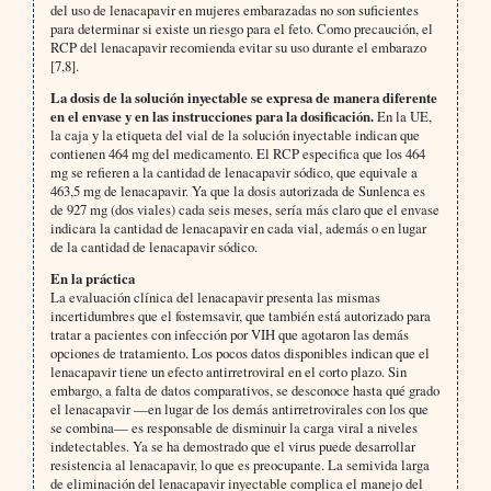
del uso de lenacapavir en mujeres embarazadas no son suficientes
para determinar si existe un riesgo para el feto. Como precaución, el
RCP del lenacapavir recomienda evitar su uso durante el embarazo
[7,8].
La dosis de la solución inyectable se expresa de manera diferente
en el envase y en las instrucciones para la dosificación.
En la UE,
la caja y la etiqueta del vial de la solución inyectable indican que
contienen 464 mg del medicamento. El RCP especifica que los 464
mg se refieren a la cantidad de lenacapavir sódico, que equivale a
463,5 mg de lenacapavir. Ya que la dosis autorizada de Sunlenca es
de 927 mg (dos viales) cada seis meses, sería más claro que el envase
indicara la cantidad de lenacapavir en cada vial, además o en lugar
de la cantidad de lenacapavir sódico.
En la práctica
La evaluación clínica del lenacapavir presenta las mismas
incertidumbres que el fostemsavir, que también está autorizado para
tratar a pacientes con infección por VIH que agotaron las demás
opciones de tratamiento. Los pocos datos disponibles indican que el
lenacapavir tiene un efecto antirretroviral en el corto plazo. Sin
embargo, a falta de datos comparativos, se desconoce hasta qué grado
el lenacapavir —en lugar de los demás antirretrovirales con los que
se combina— es responsable de disminuir la carga viral a niveles
indetectables. Ya se ha demostrado que el virus puede desarrollar
resistencia al lenacapavir, lo que es preocupante. La semivida larga
de eliminación del lenacapavir inyectable complica el manejo del