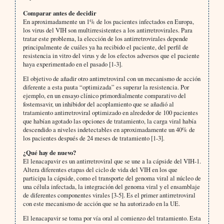
Comparar antes de decidir
En aproximadamente un 1% de los pacientes infectados en Europa,
los virus del VIH son multirresistentes a los antirretrovirales. Para
tratar este problema, la elección de los antirretrovirales depende
principalmente de cuáles ya ha recibido el paciente, del perfil de
resistencia in vitro del virus y de los efectos adversos que el paciente
haya experimentado en el pasado [1-3].
El objetivo de añadir otro antirretroviral con un mecanismo de acción
diferente a esta pauta “optimizada” es superar la resistencia. Por
ejemplo, en un ensayo clínico primordialmente comparativo del
fostemsavir, un inhibidor del acoplamiento que se añadió al
tratamiento antirretroviral optimizado en alrededor de 100 pacientes
que habían agotado las opciones de tratamiento, la carga viral había
descendido a niveles indetectables en aproximadamente un 40% de
los pacientes después de 24 meses de tratamiento [1-3].
¿Qué hay de nuevo?
El lenacapavir es un antirretroviral que se une a la cápside del VIH-1.
Altera diferentes etapas del ciclo de vida del VIH en los que
participa la cápside, como el transporte del genoma viral al núcleo de
una célula infectada, la integración del genoma viral y el ensamblaje
de diferentes componentes virales [3-5]. Es el primer antirretroviral
con este mecanismo de acción que se ha autorizado en la UE.
El lenacapavir se toma por vía oral al comienzo del tratamiento. Esta