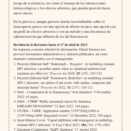
riesgo de resistencia, así como el manejo de las interacciones
farmacológicas y los efectos adversos, que pueden persistir hasta
nueve meses.
En la práctica, aunque persiste mucha incertidumbre sobre el
lenacapavir, parece ser una opción de último recurso, una opción con
un perfil de efectos adversos y con un método y una frecuencia de
administración que difieren de las del fostemsavir.
Revisión de la literatura hasta el 17 de abril de 2023
En respuesta a nuestra solicitud de información, Gilead Sciences nos
proveyó documentos administrativos y artículos publicados, así como
elementos relacionados con el empaquetado.
Prescrire Editorial Staff “Ibalizumab – Trogarzo°. In multidrug-resistant
HIV infection: a possible option when no optimised antiretroviral
29
regimens are effect ive”
Prescrire Int
2020;
(219): 229-232.
Prescrire Editorial Staff “Fostemsavir (Rukobia°) in multidrug-resistant
HIV-1 infection. An option of last resort, with cardiac, cutaneous and
31
muscular harms”
Prescrire Int
2022;
(237): 120-121.
HAS – Commission de la Transparence “Avis-Sunlenca” 9 November
2022: 45 pages.
EMA – CHMP “Public assessment report for Sunlenca.
EMEA/H/C/005638/0000” 23 June 2022: 184 pages.
US FDA – CDER “Application number 215973Orig1s000 et
215974Orig1s000. Integrated review” 22 December 2022: 504 pages.
Segal-Maurer S et al. “Capsid inhibition with lenacapavir in multidrug-
386
resistant HIV-1 infection”
N Engl J Med
2022;
(19): 1793-1803.
European Commission “SmPC-Sunlenca” 17 August 2022.