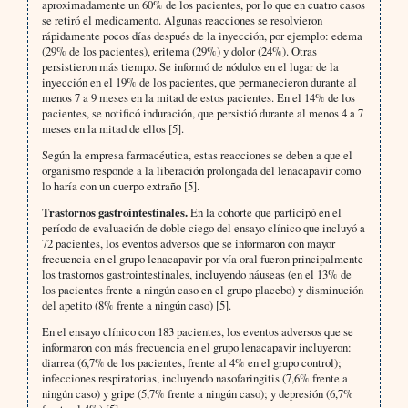
aproximadamente un 60% de los pacientes, por lo que en cuatro casos
se retiró el medicamento. Algunas reacciones se resolvieron
rápidamente pocos días después de la inyección, por ejemplo: edema
(29% de los pacientes), eritema (29%) y dolor (24%). Otras
persistieron más tiempo. Se informó de nódulos en el lugar de la
inyección en el 19% de los pacientes, que permanecieron durante al
menos 7 a 9 meses en la mitad de estos pacientes. En el 14% de los
pacientes, se notificó induración, que persistió durante al menos 4 a 7
meses en la mitad de ellos [5].
Según la empresa farmacéutica, estas reacciones se deben a que el
organismo responde a la liberación prolongada del lenacapavir como
lo haría con un cuerpo extraño [5].
Trastornos gastrointestinales.
En la cohorte que participó en el
período de evaluación de doble ciego del ensayo clínico que incluyó a
72 pacientes, los eventos adversos que se informaron con mayor
frecuencia en el grupo lenacapavir por vía oral fueron principalmente
los trastornos gastrointestinales, incluyendo náuseas (en el 13% de
los pacientes frente a ningún caso en el grupo placebo) y disminución
del apetito (8% frente a ningún caso) [5].
En el ensayo clínico con 183 pacientes, los eventos adversos que se
informaron con más frecuencia en el grupo lenacapavir incluyeron:
diarrea (6,7% de los pacientes, frente al 4% en el grupo control);
infecciones respiratorias, incluyendo nasofaringitis (7,6% frente a
ningún caso) y gripe (5,7% frente a ningún caso); y depresión (6,7%