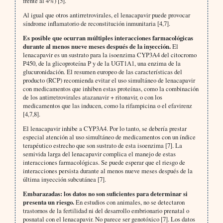
frente al 4%) [5].
Al igual que otros antirretrovirales, el lenacapavir puede provocar
síndrome inflamatorio de reconstitución inmunitaria [4,7].
Es posible que ocurran múltiples interacciones farmacológicas
durante al menos nueve meses después de la inyección.
El
lenacapavir es un sustrato para la isoenzima CYP3A4 del citocromo
P450, de la glicoproteína P y de la UGT1A1, una enzima de la
glucuronidación. El resumen europeo de las características del
producto (RCP) recomienda evitar el uso simultáneo de lenacapavir
con medicamentos que inhiben estas proteínas, como la combinación
de los antirretrovirales atazanavir + ritonavir, o con los
medicamentos que las inducen, como la rifampicina o el efavirenz
[4,7,8].
El lenacapavir inhibe a CYP3A4. Por lo tanto, se debería prestar
especial atención al uso simultáneo de medicamentos con un índice
terapéutico estrecho que son sustrato de esta isoenzima [7]. La
semivida larga del lenacapavir complica el manejo de estas
interacciones farmacológicas. Se puede esperar que el riesgo de
interacciones persista durante al menos nueve meses después de la
última inyección subcutánea [7].
Embarazadas: los datos no son suficientes para determinar si
presenta un riesgo.
En estudios con animales, no se detectaron
trastornos de la fertilidad ni del desarrollo embrionario prenatal o
posnatal con el lenacapavir. No parece ser genotóxico [7]. Los datos