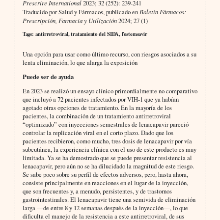
Prescrire International
2023; 32 (252): 239-241
Traducido por Salud y Fármacos, publicado en
Boletín Fármacos:
Prescripción, Farmacia y Utilización
2024; 27 (1)
Tags: antirretroviral, tratamiento del SIDA, fostemsavir
Una opción para usar como último recurso, con riesgos asociados a su
lenta eliminación, lo que alarga la exposición
Puede ser de ayuda
En 2023 se realizó un ensayo clínico primordialmente no comparativo
que incluyó a 72 pacientes infectados por VIH-1 que ya habían
agotado otras opciones de tratamiento. En la mayoría de los
pacientes, la combinación de un tratamiento antirretroviral
“optimizado” con inyecciones semestrales de lenacapavir pareció
controlar la replicación viral en el corto plazo. Dado que los
pacientes recibieron, como mucho, tres dosis de lenacapavir por vía
subcutánea, la experiencia clínica con el uso de este producto es muy
limitada. Ya se ha demostrado que se puede presentar resistencia al
lenacapavir, pero aún no se ha dilucidado la magnitud de este riesgo.
Se sabe poco sobre su perfil de efectos adversos, pero, hasta ahora,
consiste principalmente en reacciones en el lugar de la inyección,
que son frecuentes y, a menudo, persistentes, y de trastornos
gastrointestinales. El lenacapavir tiene una semivida de eliminación
larga —de entre 8 y 12 semanas después de la inyección—, lo que
dificulta el manejo de la resistencia a este antirretroviral, de sus