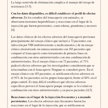
La larga semivida de eliminación complica el manejo del riesgo de
resistencia [3-5].
Con los datos disponibles, es difícil establecer el perfil de efectos
adversos.
En los estudios del lenacapavir con animales, se
observaron trastornos hepatobiliares y reacciones en el lugar de la
inyección que fueron persistentes, como edema, granuloma y necrosis
[4].
Los datos clínicos de los efectos adversos del lenacapavir provienen
principalmente del ensayo clínico que incluyó a 72 pacientes con
infección por VIH multirresistente a medicamentos y de un ensayo
clínico aleatorizado sin enmascaramiento con 183 pacientes que
comparó al lenacapavir como tratamiento de primera línea en
combinación con otros antirretrovirales con otra combinación de
antirretrovirales. En el ensayo clínico con 72 pacientes, el 71%
padeció efectos adversos que los investigadores consideraron que se
relacionaban con el lenacapavir. Ninguno se consideró grave. En el
ensayo clínico con 183 pacientes, se notificaron efectos adversos en
el 91% de los pacientes en los grupos lenacapavir, frente al 84% en el
grupo control. Es muy difícil establecer qué efectos adversos
específicos provocó el lenacapavir porque siempre se lo evaluó en
combinación con otros antirretrovirales y en pocos pacientes [4,5].
Reacciones en el lugar de la inyección frecuentes y a menudo
persistentes.
Los efectos adversos más frecuentes fueron las
reacciones en el lugar de la inyección, que se notificaron en