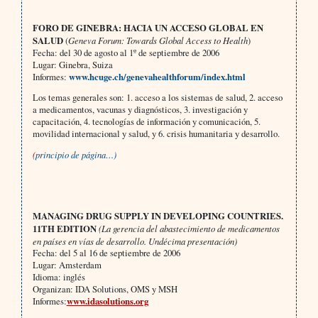
FORO DE GINEBRA: HACIA UN ACCESO GLOBAL EN
SALUD
(
Geneva Forum: Towards Global Access to Health
)
Fecha: del 30 de agosto al 1º de septiembre de 2006
Lugar: Ginebra, Suiza
Informes:
www.hcuge.ch/genevahealthforum/index.html
Los temas generales son: 1. acceso a los sistemas de salud, 2. acceso
a medicamentos, vacunas y diagnósticos, 3. investigación y
capacitación, 4. tecnologías de información y comunicación, 5.
movilidad internacional y salud, y 6. crisis humanitaria y desarrollo.
(
principio de página…)
MANAGING DRUG SUPPLY IN DEVELOPING COUNTRIES.
11TH EDITION
(La gerencia del abastecimiento de medicamentos
en países en vías de desarrollo. Undécima presentación)
Fecha: del 5 al 16 de septiembre de 2006
Lugar: Amsterdam
Idioma: inglés
Organizan: IDA Solutions, OMS y MSH
Informes:
www.idasolutions.org