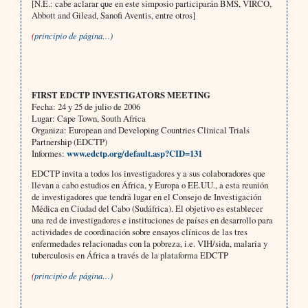
[N.E.: cabe aclarar que en este simposio participarán BMS, VIRCO,
Abbott and Gilead, Sanofi Aventis, entre otros]
(
principio de página…)
FIRST EDCTP INVESTIGATORS MEETING
Fecha: 24 y 25 de julio de 2006
Lugar: Cape Town, South Africa
Organiza: European and Developing Countries Clinical Trials
Partnership (EDCTP)
Informes:
www.edctp.org/default.asp?CID=131
EDCTP invita a todos los investigadores y a sus colaboradores que
llevan a cabo estudios en África, y Europa o EE.UU., a esta reunión
de investigadores que tendrá lugar en el Consejo de Investigación
Médica en Ciudad del Cabo (Sudáfrica). El objetivo es establecer
una red de investigadores e instituciones de países en desarrollo para
actividades de coordinación sobre ensayos clínicos de las tres
enfermedades relacionadas con la pobreza, i.e. VIH/sida, malaria y
tuberculosis en África a través de la plataforma EDCTP
(
principio de página…)