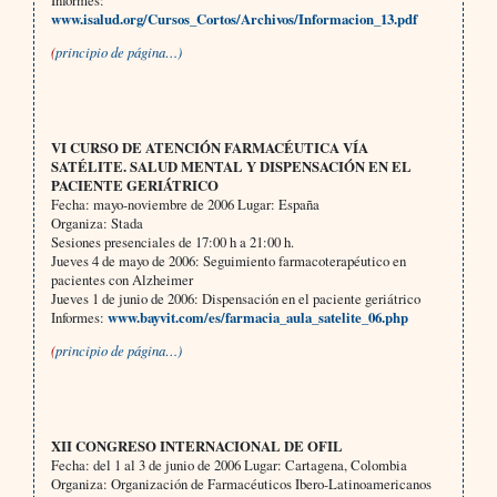
Informes:
www.isalud.org/Cursos_Cortos/Archivos/Informacion_13.pdf
(
principio de página…)
VI CURSO DE ATENCIÓN FARMACÉUTICA VÍA
SATÉLITE. SALUD MENTAL Y DISPENSACIÓN EN EL
PACIENTE GERIÁTRICO
Fecha: mayo-noviembre de 2006 Lugar: España
Organiza: Stada
Sesiones presenciales de 17:00 h a 21:00 h.
Jueves 4 de mayo de 2006: Seguimiento farmacoterapéutico en
pacientes con Alzheimer
Jueves 1 de junio de 2006: Dispensación en el paciente geriátrico
Informes:
www.bayvit.com/es/farmacia_aula_satelite_06.php
(
principio de página…)
XII CONGRESO INTERNACIONAL DE OFIL
Fecha:
del 1 al 3 de junio de 2006 Lugar: Cartagena, Colombia
Organiza: Organización de Farmacéuticos Ibero-Latinoamericanos