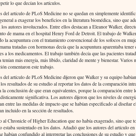
petir lo que decían los artículos.
s del artículo de PLoS Medicine no se quedan en simplemente identific
general a exagerar los beneficios en la literatura biomédica, sino que a
los autores involucrados. Entre ellos destacan a Eleanor Walker, direct
to de mama en el hospital Henry Ford de Detroit. El trabajo de Walke
 la acupuntura con el tratamiento convencional de los sofocos en muj
mama tratadas con hormonas decía que la acupuntura aparentaba tener 
es a los medicamentos. El trabajo también decía que las pacientes trata
 tenían más energía, más libido, claridad de mente y bienestar. Varios
ión comentaron este trabajo.
s del artículo de PLoS Medicine dijeron que Walker y su equipo había
los resultados de su estudio al reportar los datos de la comparación int
 a la conclusión de que eran equivalentes, porque la comparación entre 
adísticamente significativa. Los autores dijeron que los niveles de energí
an entre las medidas de impacto que se habían especificado al diseñar e
an incluido en la sección de resultados.
o al Chronicle of Higher Education que no había exagerado, sino que t
o estaba sustentado en los datos. Añadió que los autores del artículo e
e habían confundido al interpretar las conclusiones de su estudio y que