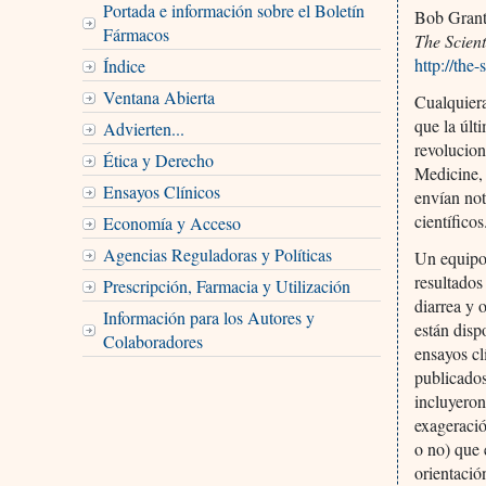
Portada e información sobre el Boletín
Bob Gran
Fármacos
The Scient
http://the-
Índice
Ventana Abierta
Cualquiera
que la últ
Advierten...
revolucion
Ética y Derecho
Medicine, 
Ensayos Clínicos
envían not
científicos
Economía y Acceso
Agencias Reguladoras y Políticas
Un equipo
resultados
Prescripción, Farmacia y Utilización
diarrea y 
Información para los Autores y
están disp
Colaboradores
ensayos cl
publicados
incluyeron
exageració
o no) que 
orientació