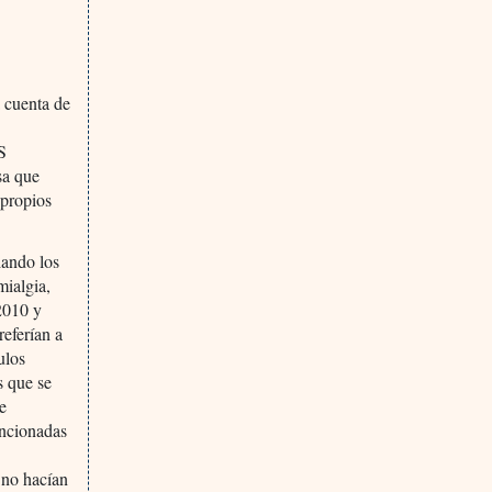
á cuenta de
oS
sa que
 propios
iando los
mialgia,
2010 y
referían a
ulos
s que se
de
encionadas
 no hacían