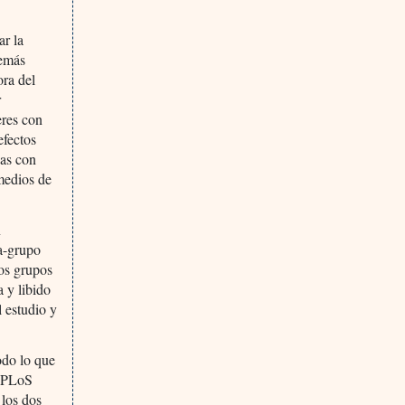
ar la
demás
ora del
r
eres con
efectos
das con
 medios de
n
ra-grupo
los grupos
a y libido
l estudio y
odo lo que
n PLoS
 los dos