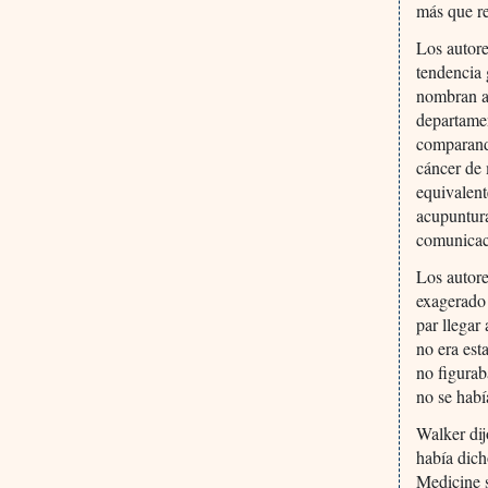
más que re
Los autore
tendencia 
nombran a 
departamen
comparando
cáncer de 
equivalent
acupuntura
comunicac
Los autore
exagerado 
par llegar
no era est
no figurab
no se habí
Walker dij
había dich
Medicine s