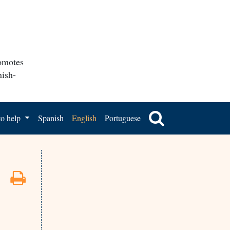
romotes
nish-
o help
Spanish
English
Portuguese