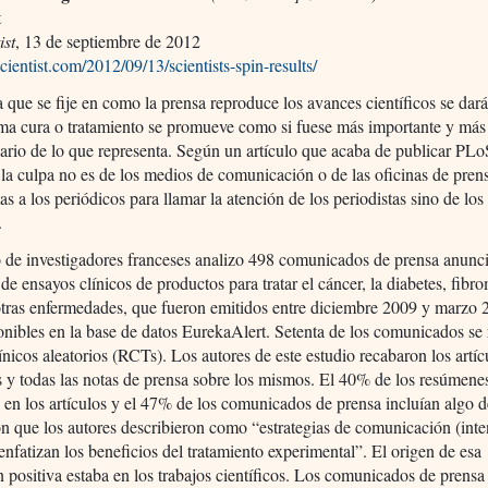
t
ist
, 13 de septiembre de 2012
scientist.com/2012/09/13/scientists-spin-results/
 que se fije en como la prensa reproduce los avances científicos se dar
ima cura o tratamiento se promueve como si fuese más importante y más
ario de lo que representa. Según un artículo que acaba de publicar PL
la culpa no es de los medios de comunicación o de las oficinas de pren
as a los periódicos para llamar la atención de los periodistas sino de los
.
 de investigadores franceses analizo 498 comunicados de prensa anunc
 de ensayos clínicos de productos para tratar el cáncer, la diabetes, fibro
otras enfermedades, que fueron emitidos entre diciembre 2009 y marzo 
onibles en la base de datos EurekaAlert. Setenta de los comunicados se 
ínicos aleatorios (RCTs). Los autores de este estudio recabaron los artíc
 y todas las notas de prensa sobre los mismos. El 40% de los resúmene
 en los artículos y el 47% de los comunicados de prensa incluían algo 
n que los autores describieron como “estrategias de comunicación (int
enfatizan los beneficios del tratamiento experimental”. El origen de esa
n positiva estaba en los trabajos científicos. Los comunicados de prensa