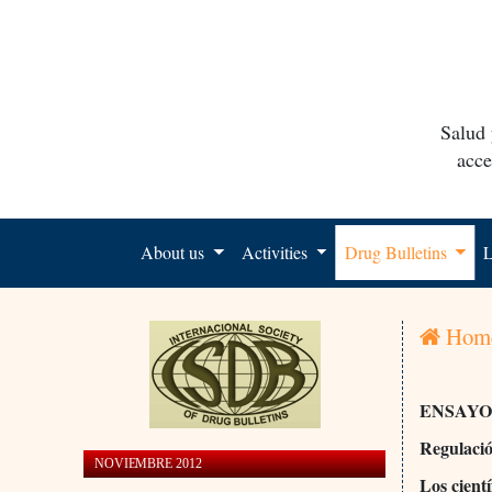
Salud 
acce
About us
Activities
Drug Bulletins
L
Hom
ENSAYO
Regulació
NOVIEMBRE 2012
Los cient