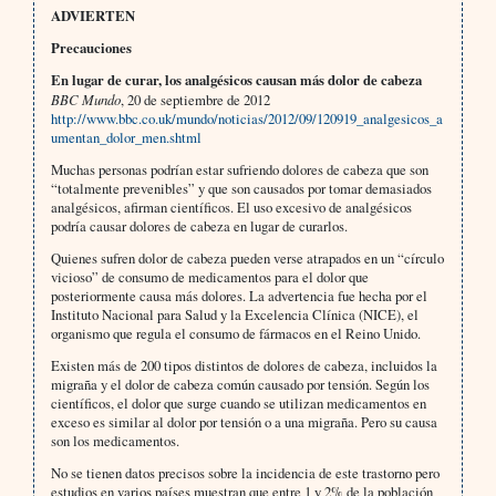
ADVIERTEN
Precauciones
En lugar de curar, los analgésicos causan más dolor de cabeza
BBC Mundo
, 20 de septiembre de 2012
http://www.bbc.co.uk/mundo/noticias/2012/09/120919_analgesicos_a
umentan_dolor_men.shtml
Muchas personas podrían estar sufriendo dolores de cabeza que son
“totalmente prevenibles” y que son causados por tomar demasiados
analgésicos, afirman científicos. El uso excesivo de analgésicos
podría causar dolores de cabeza en lugar de curarlos.
Quienes sufren dolor de cabeza pueden verse atrapados en un “círculo
vicioso” de consumo de medicamentos para el dolor que
posteriormente causa más dolores. La advertencia fue hecha por el
Instituto Nacional para Salud y la Excelencia Clínica (NICE), el
organismo que regula el consumo de fármacos en el Reino Unido.
Existen más de 200 tipos distintos de dolores de cabeza, incluidos la
migraña y el dolor de cabeza común causado por tensión. Según los
científicos, el dolor que surge cuando se utilizan medicamentos en
exceso es similar al dolor por tensión o a una migraña. Pero su causa
son los medicamentos.
No se tienen datos precisos sobre la incidencia de este trastorno pero
estudios en varios países muestran que entre 1 y 2% de la población