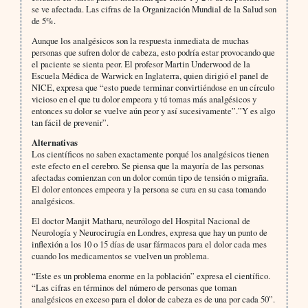
se ve afectada. Las cifras de la Organización Mundial de la Salud son
de 5%.
Aunque los analgésicos son la respuesta inmediata de muchas
personas que sufren dolor de cabeza, esto podría estar provocando que
el paciente se sienta peor. El profesor Martin Underwood de la
Escuela Médica de Warwick en Inglaterra, quien dirigió el panel de
NICE, expresa que “esto puede terminar convirtiéndose en un círculo
vicioso en el que tu dolor empeora y tú tomas más analgésicos y
entonces su dolor se vuelve aún peor y así sucesivamente”.”Y es algo
tan fácil de prevenir”.
Alternativas
Los científicos no saben exactamente porqué los analgésicos tienen
este efecto en el cerebro. Se piensa que la mayoría de las personas
afectadas comienzan con un dolor común tipo de tensión o migraña.
El dolor entonces empeora y la persona se cura en su casa tomando
analgésicos.
El doctor Manjit Matharu, neurólogo del Hospital Nacional de
Neurología y Neurocirugía en Londres, expresa que hay un punto de
inflexión a los 10 o 15 días de usar fármacos para el dolor cada mes
cuando los medicamentos se vuelven un problema.
“Este es un problema enorme en la población” expresa el científico.
“Las cifras en términos del número de personas que toman
analgésicos en exceso para el dolor de cabeza es de una por cada 50”.