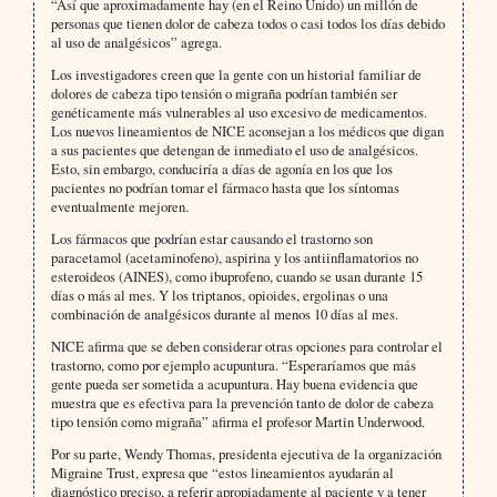
“Así que aproximadamente hay (en el Reino Unido) un millón de
personas que tienen dolor de cabeza todos o casi todos los días debido
al uso de analgésicos” agrega.
Los investigadores creen que la gente con un historial familiar de
dolores de cabeza tipo tensión o migraña podrían también ser
genéticamente más vulnerables al uso excesivo de medicamentos.
Los nuevos lineamientos de NICE aconsejan a los médicos que digan
a sus pacientes que detengan de inmediato el uso de analgésicos.
Esto, sin embargo, conduciría a días de agonía en los que los
pacientes no podrían tomar el fármaco hasta que los síntomas
eventualmente mejoren.
Los fármacos que podrían estar causando el trastorno son
paracetamol (acetaminofeno), aspirina y los antiinflamatorios no
esteroideos (AINES), como ibuprofeno, cuando se usan durante 15
días o más al mes. Y los triptanos, opioides, ergolinas o una
combinación de analgésicos durante al menos 10 días al mes.
NICE afirma que se deben considerar otras opciones para controlar el
trastorno, como por ejemplo acupuntura. “Esperaríamos que más
gente pueda ser sometida a acupuntura. Hay buena evidencia que
muestra que es efectiva para la prevención tanto de dolor de cabeza
tipo tensión como migraña” afirma el profesor Martin Underwood.
Por su parte, Wendy Thomas, presidenta ejecutiva de la organización
Migraine Trust, expresa que “estos lineamientos ayudarán al
diagnóstico preciso, a referir apropiadamente al paciente y a tener