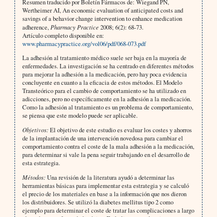
Resumen traducido por Boletín Fármacos de: Wiegand PN,
Wertheimer AI, An economic evaluation of anticipated costs and
savings of a behavior change intervention to enhance medication
adherence,
Pharmacy Practice
2008; 6(2): 68-73.
Artículo completo disponible en:
www.pharmacypractice.org/vol06/pdf/068-073.pdf
La adhesión al tratamiento médico suele ser baja en la mayoría de
enfermedades. La investigación se ha centrado en diferentes métodos
para mejorar la adhesión a la medicación, pero hay poca evidencia
concluyente en cuanto a la eficacia de estos métodos. El Modelo
Transteórico para el cambio de comportamiento se ha utilizado en
adicciones, pero no específicamente en la adhesión a la medicación.
Como la adhesión al tratamiento es un problema de comportamiento,
se piensa que este modelo puede ser aplicable.
Objetivos:
El objetivo de este estudio es evaluar los costes y ahorros
de la implantación de una intervención novedosa para cambiar el
comportamiento contra el coste de la mala adhesión a la medicación,
para determinar si vale la pena seguir trabajando en el desarrollo de
esta estrategia.
Métodos:
Una revisión de la literatura ayudó a determinar las
herramientas básicas para implementar esta estrategia y se calculó
el precio de los materiales en base a la información que nos dieron
los distribuidores. Se utilizó la diabetes mellitus tipo 2 como
ejemplo para determinar el coste de tratar las complicaciones a largo