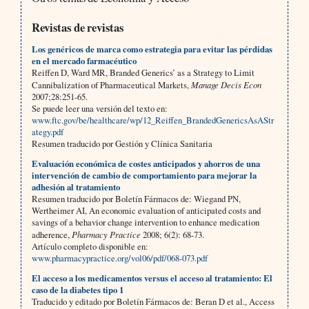
Revistas de revistas
Los genéricos de marca como estrategia para evitar las pérdidas
en el mercado farmacéutico
Reiffen D, Ward MR, Branded Generics’ as a Strategy to Limit
Cannibalization of Pharmaceutical Markets,
Manage Decis Econ
2007;28:251-65.
Se puede leer una versión del texto en:
www.ftc.gov/be/healthcare/wp/12_Reiffen_BrandedGenericsAsAStr
ategy.pdf
Resumen traducido por Gestión y Clínica Sanitaria
Evaluación económica de costes anticipados y ahorros de una
intervención de cambio de comportamiento para mejorar la
adhesión al tratamiento
Resumen traducido por Boletín Fármacos de: Wiegand PN,
Wertheimer AI, An economic evaluation of anticipated costs and
savings of a behavior change intervention to enhance medication
adherence,
Pharmacy Practice
2008; 6(2): 68-73.
Artículo completo disponible en:
www.pharmacypractice.org/vol06/pdf/068-073.pdf
El acceso a los medicamentos versus el acceso al tratamiento: El
caso de la diabetes tipo 1
Traducido y editado por Boletín Fármacos de: Beran D et al., Access