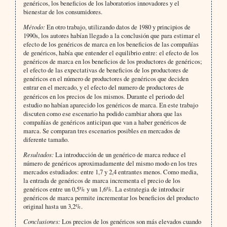
genéricos, los beneficios de los laboratorios innovadores y el
bienestar de los consumidores.
Método:
En otro trabajo, utilizando datos de 1980 y principios de
1990s, los autores habían llegado a la conclusión que para estimar el
efecto de los genéricos de marca en los beneficios de las compañías
de genéricos, había que entender el equilibrio entre: el efecto de los
genéricos de marca en los beneficios de los productores de genéricos;
el efecto de las expectativas de beneficios de los productores de
genéricos en el número de productores de genéricos que deciden
entrar en el mercado, y el efecto del numero de productores de
genéricos en los precios de los mismos
.
Durante el periodo del
estudio no habían aparecido los genéricos de marca. En este trabajo
discuten como ese escenario ha podido cambiar ahora que las
compañías de genéricos anticipan que van a haber genéricos de
marca. Se comparan tres escenarios posibles en mercados de
diferente tamaño.
Resultados:
La introducción de un genérico de marca reduce el
número de genéricos aproximadamente del mismo modo en los tres
mercados estudiados: entre 1,7 y 2,4 entrantes menos. Como media,
la entrada de genéricos de marca incrementa el precio de los
genéricos entre un 0,5% y un 1,6%. La estrategia de introducir
genéricos de marca permite incrementar los beneficios del producto
original hasta un 3,2%.
Conclusiones:
Los precios de los genéricos son más elevados cuando