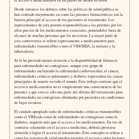
el acceso a medicamentos en los países de menos recursos.
Desde entonces los debates sobre las políticas de salud pública se
han centrado mayormente en como las patentes farmacéuticas son la
barrera principal al acceso de los pacientes al tratamiento. Los
representantes de esta postura responsabilizan a las patentes por los
altos precios de los medicamentos esenciales, poniéndolos fuera de
alcance de muchas personas que los necesitan. La mayor parte de
esta controversia se refiere expresamente a medicamentos para
enfermedades transmisibles como el VIH/SIDA, la malaria y la
tuberculosis.
Se le ha prestado menos atención a la disponibilidad de fármacos
para enfermedades no contagiosas, aunque este grupo de
enfermedades incluyendo la enfermedad cardiovascular, el cáncer,
enfermedades crónicas pulmonares y diabetes representen las causas
principales de muerte en todo el mundo. Este trabajo sostiene que el
acceso a medicamentos no es simplemente una consecuencia de las
patentes y que esto es sólo una parte del dilema del tratamiento para
enfermedades no contagiosas afrontadas por pacientes en condiciones
de bajos recursos.
El cuidado apropiado tanto de enfermedades crónicas transmisibles
como el VIH/sida como de enfermedades no contagiosas como la
diabetes, requiere más que el acceso a los medicamentos. En vez de
centrarse solamente en el acceso a medicinas, debería prestarse
atención a lograr el acceso al tratamiento. Este concepto se refiere a
como los sistemas de salud pueden asegurar el acceso a otros factores