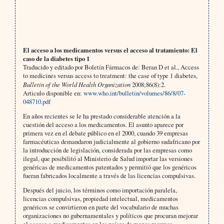
El acceso a los medicamentos versus el acceso al tratamiento: El
caso de la diabetes tipo 1
Traducido y editado por Boletín Fármacos de: Beran D et al., Access
to medicines versus access to treatment: the case of type 1 diabetes,
Bulletin of the World Health Organization
2008;86(8):2.
Articulo disponible en:
www.who.int/bulletin/volumes/86/8/07-
048710.pdf
En años recientes se le ha prestado considerable atención a la
cuestión del acceso a los medicamentos. El asunto aparece por
primera vez en el debate público en el 2000, cuando 39 empresas
farmacéuticas demandaron judicialmente al gobierno sudafricano por
la introducción de legislación, considerada por las empresas como
ilegal, que posibilitó al Ministerio de Salud importar las versiones
genéricas de medicamentos patentados y permitió que los genéricos
fueran fabricados localmente a través de las licencias compulsivas.
Después del juicio, los términos como importación paralela,
licencias compulsivas, propiedad intelectual, medicamentos
genéricos se convirtieron en parte del vocabulario de muchas
organizaciones no gubernamentales y políticos que procuran mejorar