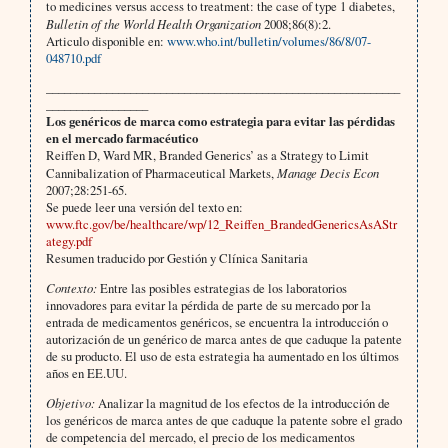
to medicines versus access to treatment: the case of type 1 diabetes,
Bulletin of the World Health Organization
2008;86(8):2.
Articulo disponible en:
www.who.int/bulletin/volumes/86/8/07-
048710.pdf
___________________________________________________________
_________________
Los genéricos de marca como estrategia para evitar las pérdidas
en el mercado farmacéutico
Reiffen D, Ward MR, Branded Generics’ as a Strategy to Limit
Cannibalization of Pharmaceutical Markets,
Manage Decis Econ
2007;28:251-65.
Se puede leer una versión del texto en:
www.ftc.gov/be/healthcare/wp/12_Reiffen_BrandedGenericsAsAStr
ategy.pdf
Resumen traducido por Gestión y Clínica Sanitaria
Contexto:
Entre las posibles estrategias de los laboratorios
innovadores para evitar la pérdida de parte de su mercado por la
entrada de medicamentos genéricos, se encuentra la introducción o
autorización de un genérico de marca antes de que caduque la patente
de su producto. El uso de esta estrategia ha aumentado en los últimos
años en EE.UU.
Objetivo:
Analizar la magnitud de los efectos de la introducción de
los genéricos de marca antes de que caduque la patente sobre el grado
de competencia del mercado, el precio de los medicamentos