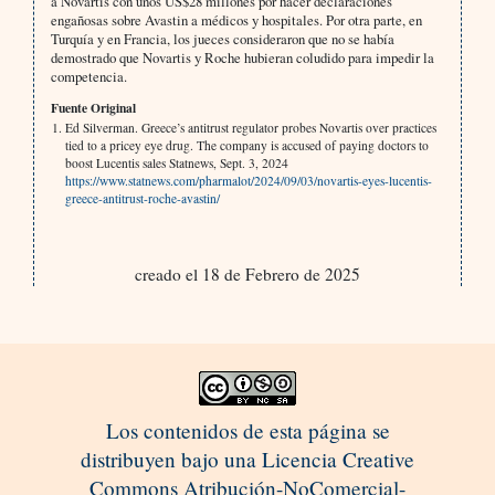
a Novartis con unos US$28 millones por hacer declaraciones
engañosas sobre Avastin a médicos y hospitales. Por otra parte, en
Turquía y en Francia, los jueces consideraron que no se había
demostrado que Novartis y Roche hubieran coludido para impedir la
competencia.
Fuente Original
Ed Silverman. Greece’s antitrust regulator probes Novartis over practices
tied to a pricey eye drug. The company is accused of paying doctors to
boost Lucentis sales Statnews, Sept. 3, 2024
https://www.statnews.com/pharmalot/2024/09/03/novartis-eyes-lucentis-
greece-antitrust-roche-avastin/
creado el 18 de Febrero de 2025
Los contenidos de esta página se
distribuyen bajo una Licencia Creative
Commons Atribución-NoComercial-