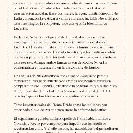
existe entre los reguladores antimonopolio de varios países europeos
por el lucrativo mercado de los medicamentos para tratar la
degeneración macular. Hace dos meses, la agencia antimonopolio de
Italia comenzó a investigar a varias empresas, incluida Novartis, por
haber restringido la competencia de una versión biosimilar de
Lucentis.
De hecho, Novartis ha figurado de forma destacada en dichas
investigaciones por sus esfuerzos para impulsar las ventas de
Lucentis. El medicamento compite con un fármaco contra el cáncer
más antiguo y más barato llamado Avastin, que los médicos suelen
reenvasar para tratar la enfermedad ocular, aunque no esté aprobado
para ese uso. Aunque ambos fármacos son de Roche, Novartis
comercializa el tratamiento en la mayor parte de Europa.
Un análisis de 2014 descubrió que el uso de Avastin no parecía
aumentar el riesgo de muerte o de efectos secundarios graves en
comparación con Lucentis, que funciona de forma muy similar. Y en
2012, un estudio de los Institutos Nacionales de Salud de EE UU
concluyó que ambos fármacos eran igualmente eficaces.
Tanto las autoridades del Reino Unido como las italianas han
autorizado el uso de Avastin para tratar la enfermedad ocular.
El organismo regulador antimonopolio de Italia había multado a
Novartis y Roche por conspirar para impedir que los médicos
recetaran Lucentis. Y el año pasado, las autoridades belgas multaron