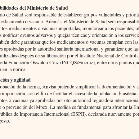
ilidades del Ministerio de Salud
rio de Salud será responsable de establecer grupos vulnerables y priorit
 medicamento o vacuna. Además, el Ministerio de Salud será responsabl
 los medicamentos o vacunas importadas, monitorear a los pacientes, o
a notificar eventos adversos y quejas técnicas y orientación a los servici
mbién debe garantizar que los medicamentos o vacunas cumplan con las
s aprobadas por la autoridad sanitaria internacional y garantizar que la
utilizadas después de su liberación por el Instituto Nacional de Control
de la Fundación Oswaldo Cruz (INCQS/Fiocruz), entre otros puntos qu
n en la norma.
ación y agilidad
obación de la norma, Anvisa pretende simplificar la documentación y ac
 importación, con el fin de facilitar el acceso de la población brasileña 
os o vacunas ya aprobadas por otra autoridad reguladora internacional
to o prevención del Mpox. La medida es fundamental para afrontar la E
Pública de Importancia Internacional (ESPII), declarada nuevamente p
gosto.