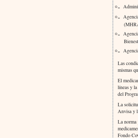
Admini
Agenci
(MHRA
Agencia
Bienes
Agenci
Las condic
mismas que
El medicam
líneas y l
del Progr
La solicit
Anvisa y l
La norma p
medicament
Fondo Co