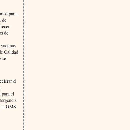
arios para
e de
frecer
os de
s vacunas
 de Calidad
e se
elerar el
a
 para el
mergencia
or la OMS