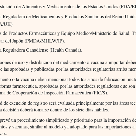
stración de Alimentos y Medicamentos de los Estados Unidos (FDA/
a Reguladora de Medicamentos y Productos Sanitarios del Reino Unid
/UK).
 de Productos Farmacéuticos y Equipo Médico/Ministerio de Salud, Tr
tar del Japón (PMDA/MHLW/JP).
a Reguladora Canadiense (Health Canada).
iones de uso y distribución del medicamento o vacuna a importar deber
 las aprobadas y publicadas por las autoridades regulatorias arriba me
ento o la vacuna deben mencionar todos los sitios de fabricación, inclu
a forma farmacéutica, aprobadas por las autoridades reguladoras que so
ama de Cooperación de Inspección Farmacéutica (PIC/S).
ud de exención de registro será evaluada principalmente por las áreas té
a decisión deberá tomarse dentro de los siete días hábiles.
revé un procedimiento simplificado y prioritario para la importación d
os y vacunas, similar al modelo ya adoptado para las importaciones a 
vax.