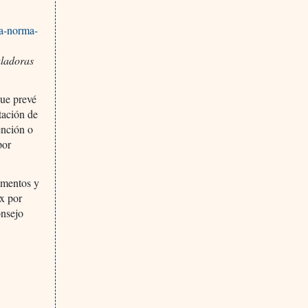
ta-norma-
uladoras
que prevé
tación de
ención o
por
amentos y
x por
onsejo