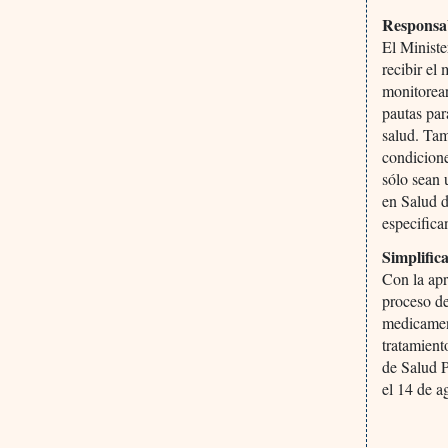
Responsab
El Ministe
recibir el
monitorear
pautas par
salud. Ta
condicione
sólo sean 
en Salud 
especifica
Simplific
Con la apr
proceso de
medicament
tratamien
de Salud 
el 14 de a