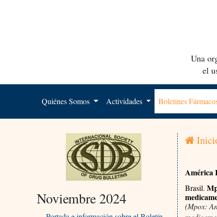
Una org
el 
Quiénes Somos
Actividades
Boletines Fármac
Inici
América 
Mpo
Brasil.
Noviembre 2024
medicame
(Mpox: An
Portada e información sobre el Boletín
medicamen