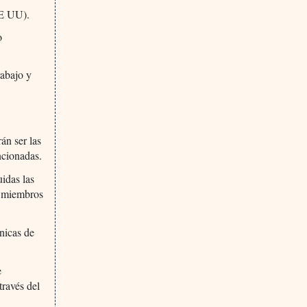
EE UU).
o
abajo y
án ser las
ncionadas.
idas las
n miembros
cnicas de
e
través del