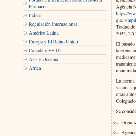
Fármacos
Agência Na
https://ww
Índice
que-simpli
Regulación Internacional
Traducido
América Latina
2024; 27(
Europa y El Reino Unido
El pasado
Canadá y EE UU
la exenció
medicament
Asia y Oceanía
tratamient
África
unanimidad
La norma p
vacunas qu
otras auto
Colegiado
Se conside
Organi
Agenci