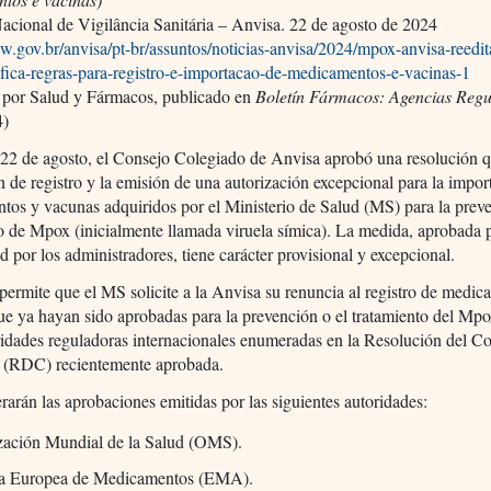
cional de Vigilância Sanitária – Anvisa. 22 de agosto de 2024
w.gov.br/anvisa/pt-br/assuntos/noticias-anvisa/2024/mpox-anvisa-reedi
fica-regras-para-registro-e-importacao-de-medicamentos-e-vacinas-1
 por Salud y Fármacos, publicado en
Boletín Fármacos: Agencias Reg
4)
 22 de agosto, el Consejo Colegiado de Anvisa aprobó una resolución 
n de registro y la emisión de una autorización excepcional para la impor
os y vacunas adquiridos por el Ministerio de Salud (MS) para la prev
o de Mpox (inicialmente llamada viruela símica). La medida, aprobada 
 por los administradores, tiene carácter provisional y excepcional.
ermite que el MS solicite a la Anvisa su renuncia al registro de medic
e ya hayan sido aprobadas para la prevención o el tratamiento del Mpo
ridades reguladoras internacionales enumeradas en la Resolución del C
 (RDC) recientemente aprobada.
rarán las aprobaciones emitidas por las siguientes autoridades:
zación Mundial de la Salud (OMS).
a Europea de Medicamentos (EMA).