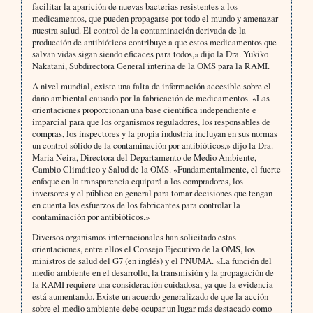
facilitar la aparición de nuevas bacterias resistentes a los
medicamentos, que pueden propagarse por todo el mundo y amenazar
nuestra salud. El control de la contaminación derivada de la
producción de antibióticos contribuye a que estos medicamentos que
salvan vidas sigan siendo eficaces para todos,» dijo la Dra. Yukiko
Nakatani, Subdirectora General interina de la OMS para la RAMI.
A nivel mundial, existe una falta de información accesible sobre el
daño ambiental causado por la fabricación de medicamentos. «Las
orientaciones proporcionan una base científica independiente e
imparcial para que los organismos reguladores, los responsables de
compras, los inspectores y la propia industria incluyan en sus normas
un control sólido de la contaminación por antibióticos,» dijo la Dra.
Maria Neira, Directora del Departamento de Medio Ambiente,
Cambio Climático y Salud de la OMS. «Fundamentalmente, el fuerte
enfoque en la transparencia equipará a los compradores, los
inversores y el público en general para tomar decisiones que tengan
en cuenta los esfuerzos de los fabricantes para controlar la
contaminación por antibióticos.»
Diversos organismos internacionales han solicitado estas
orientaciones, entre ellos el Consejo Ejecutivo de la OMS, los
ministros de salud del G7 (en inglés) y el PNUMA. «La función del
medio ambiente en el desarrollo, la transmisión y la propagación de
la RAMI requiere una consideración cuidadosa, ya que la evidencia
está aumentando. Existe un acuerdo generalizado de que la acción
sobre el medio ambiente debe ocupar un lugar más destacado como