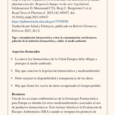
pharmaceuticals: Required changes in the new legislation)
Gildemeister D, Moermond CTA, Berg C, Bergstrom U et al
Regul Toxicol Pharmacol.
2023;142:105437. doi:
10.1016/j.yrtph.2023.105437
https://pubmed.ncbi.nlm.nih.gov/37354938/
Traducido por Salud y Fármacos, publicado en
Boletín Fármacos:
Políticas
2023; 26 (3)
Tags: contaminación farmacéutica, evitar la contaminación con fármacos,
polución de la industria farmacéutica, cuidar el medio ambiente
Aspectos destacados
La nueva ley farmacéutica de la Unión Europea debe obligar a
proteger el medio ambiente.
Hay que conectar la legislación farmacéutica y medioambiental.
Debe mejorar la disponibilidad y transparencia de los datos.
Hay que llenar los vacíos de datos recuperando el tiempo perdido.
Resumen
Una de las acciones emblemáticas de la Estrategia Farmacéutica
para Europa es abordar los retos medioambientales asociados al uso
de productos farmacéuticos. Esto incluye fortalecer la Evaluación de
Riesgos Ambientales (ERA) cuando se otorguen los permisos de